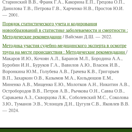
Старинский В.В., Франк Г.А., Какорина Е.П., Грецова О.П.,
Данилова Т.В., Петрова Г.В., Харченко Н.В., Простов Ю.И.
— 2001.
Порядок статистического учета и кодирования
новообразований в статистике заболеваемости и смертности :
Методические рекомендации
/ Вайсман Д.Ш. — 2022.
Методика участия судебно-медицинского эксперта в осмотре
трупа на месте происшествия : Методические рекомендации
/
Макаров И.Ю., Кочоян А.Л., Баранов М.Л., Бородина А.А.,
Буробин И.Н., Буруков Г.А., Вавилов А.Ю., Власюк И.В.,
Воронкина Ю.М., Голубева А.В., Грачева К.В., Григорьев
В.П., Захаркин О.В., Казымов М.А., Кильдюшов Е.М.,
Миненко А.В., Мищенко Е.Ю., Молотков А.Н., Никитин А.В.,
Остробородов В.В., Петров А.В., Рычкова О.Н., Савва О.В.,
Саракаева А.З., Скворцова Л.К., Соболевский М.С., Соколова
З.Ю., Туманов Э.В., Услонцев Д.Н., Цугуля С.В., Яковлев В.В.
— 2024.