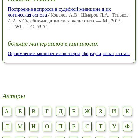
Построение вопросов в судебной медицине и их
логическая основа
/ Ковалев А.В., Шмаров Л.А., Теньков
А.А. // Судебно-медицинская экспертиза. — М., 2015.
— №1. — С. 53-55.
больше материалов в каталогах
Оформление заключения эксперта, формулировки, схемы
Авторы
А
Б
В
Г
Д
Е
Ж
З
И
К
Л
М
Н
О
П
Р
С
Т
У
Ф