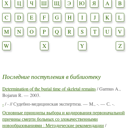
Х
Ц
Ч
Ш
Щ
Э
Ю
Я
A
B
C
D
E
F
G
H
I
J
K
L
M
N
O
P
Q
R
S
T
U
V
W
X
Y
Z
Последние поступления в библиотеку
Determination of the burial time of skeletal remains
/ Garmus A.,
Bojarun R. — 2003.
-
/ - // Судебно-медицинская экспертиза. — М., -. — С. -.
Основные принципы выбора и кодирования первоначальной
причины смерти больных со злокачественными
новообразованиями : Методические рекомендации
/