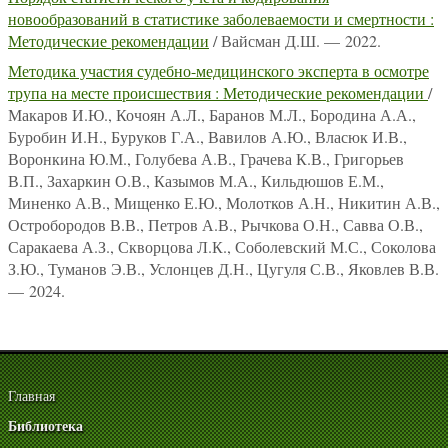
новообразований в статистике заболеваемости и смертности :
Методические рекомендации
/ Вайсман Д.Ш. — 2022.
Методика участия судебно-медицинского эксперта в осмотре
трупа на месте происшествия : Методические рекомендации
/
Макаров И.Ю., Кочоян А.Л., Баранов М.Л., Бородина А.А.,
Буробин И.Н., Буруков Г.А., Вавилов А.Ю., Власюк И.В.,
Воронкина Ю.М., Голубева А.В., Грачева К.В., Григорьев
В.П., Захаркин О.В., Казымов М.А., Кильдюшов Е.М.,
Миненко А.В., Мищенко Е.Ю., Молотков А.Н., Никитин А.В.,
Остробородов В.В., Петров А.В., Рычкова О.Н., Савва О.В.,
Саракаева А.З., Скворцова Л.К., Соболевский М.С., Соколова
З.Ю., Туманов Э.В., Услонцев Д.Н., Цугуля С.В., Яковлев В.В.
— 2024.
Главная
Библиотека