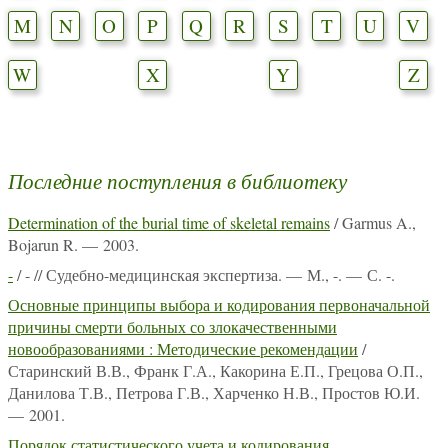
M
N
O
P
Q
R
S
T
U
V
W
X
Y
Z
Последние поступления в библиотеку
Determination of the burial time of skeletal remains
/ Garmus A.,
Bojarun R. — 2003.
-
/ - // Судебно-медицинская экспертиза. — М., -. — С. -.
Основные принципы выбора и кодирования первоначальной
причины смерти больных со злокачественными
новообразованиями : Методические рекомендации
/
Старинский В.В., Франк Г.А., Какорина Е.П., Грецова О.П.,
Данилова Т.В., Петрова Г.В., Харченко Н.В., Простов Ю.И.
— 2001.
Порядок статистического учета и кодирования