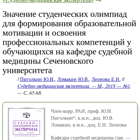
Значение студенческих олимпиад
для формирования образовательной
мотивации и освоения
профессиональных компетенций у
обучающихся на кафедре судебной
медицины Сеченовского
университета
/
Пиголкин Ю.И.
,
Ломакин Ю.В.
,
Леонова Е.Н.
//
Судебно-медицинская экспертиза. — М., 2018 — №1
.
— С. 65-68.
Член-корр. РАН, проф. Ю.И.
Пиголкин*, к.м.н., доц. Ю.В.
Ломакин, к.м.н., доц. Е.Н. Леонова
Кафедра судебной медицины (зав. —