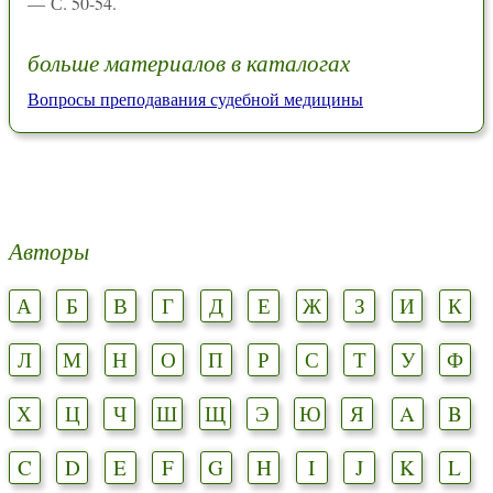
— С. 50-54.
больше материалов в каталогах
Вопросы преподавания судебной медицины
Авторы
А
Б
В
Г
Д
Е
Ж
З
И
К
Л
М
Н
О
П
Р
С
Т
У
Ф
Х
Ц
Ч
Ш
Щ
Э
Ю
Я
A
B
C
D
E
F
G
H
I
J
K
L