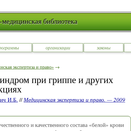
-медицинская библиотека
рограммы
организации
законы
ская экспертиза и право»
→
индром при гриппе и других
кциях
ич И.Б.
//
Медицинская экспертиза и право. — 2009
ественного и качественного состава «белой» крови