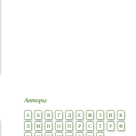
Авторы
А
Б
В
Г
Д
Е
Ж
З
И
К
Л
М
Н
О
П
Р
С
Т
У
Ф