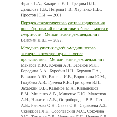
Франк Г.А., Какорина Е.П., Грецова О.П.,
Данилова Т.В., Петрова Г.В., Харченко Н.В.,
Простов Ю.И. — 2001.
Порядок статистического учета и кодирования
новообразований в статистике заболеваемости и
смертности : Методические рекомендации
/
Вайсман Д.Ш. — 2022.
Методика участия судебно-медицинского
эксперта в осмотре трупа на месте
происшествия : Методические рекомендации
/
Макаров И.Ю., Кочоян А.Л., Баранов М.Л.,
Бородина А.А., Буробин И.Н., Буруков Г.А.,
Вавилов А.Ю., Власюк И.В., Воронкина Ю.М.,
Голубева А.В., Грачева К.В., Григорьев В.П.,
Захаркин О.В., Казымов М.А., Кильдюшов
Е.М., Миненко А.В., Мищенко Е.Ю., Молотков
А.Н., Никитин А.В., Остробородов В.В., Петров
А.В., Рычкова О.Н., Савва О.В., Саракаева А.З.,
Скворцова Л.К., Соболевский М.С., Соколова
З.Ю., Туманов Э.В., Услонцев Д.Н., Цугуля С.В.,