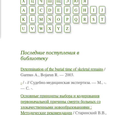
Х
Ц
Ч
Ш
Щ
Э
Ю
Я
A
B
C
D
E
F
G
H
I
J
K
L
M
N
O
P
Q
R
S
T
U
V
W
X
Y
Z
Последние поступления в
библиотеку
Determination of the burial time of skeletal remains
/
Garmus A., Bojarun R. — 2003.
-
/ - // Судебно-медицинская экспертиза. — М., -.
— С. -.
Основные принципы выбора и кодирования
первоначальной причины смерти больных со
злокачественными новообразованиями :
Методические рекомендации
/ Старинский В.В.,