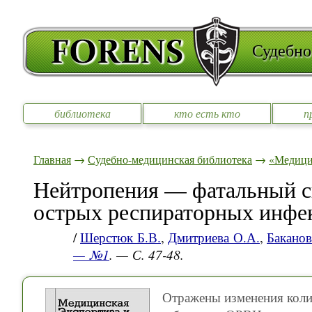
Судебно
библиотека
кто есть кто
п
Главная
→
Судебно-медицинская библиотека
→
«Медицин
Нейтропения — фатальный с
острых респираторных инфе
/
Шерстюк Б.В.
,
Дмитриева О.А.
,
Баканов
— №1
. — С. 47-48.
Отражены изменения колич