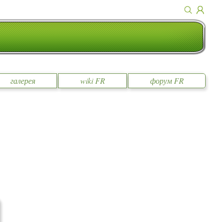
галерея
wiki FR
форум FR