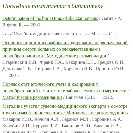
Последние поступления в библиотеку
Determination of the burial time of skeletal remains
/ Garmus A.,
Bojarun R. — 2003.
-
/ - // Судебно-медицинская экспертиза. — М., -. — С. -.
Основные принципы выбора и кодирования первоначальной
причины смерти больных со злокачественными
новообразованиями : Методические рекомендации
/
Старинский В.В., Франк Г.А., Какорина Е.П., Грецова О.П.,
Данилова Т.В., Петрова Г.В., Харченко Н.В., Простов Ю.И.
— 2001.
Порядок статистического учета и кодирования
новообразований в статистике заболеваемости и смертности :
Методические рекомендации
/ Вайсман Д.Ш. — 2022.
Методика участия судебно-медицинского эксперта в осмотре
трупа на месте происшествия : Методические рекомендации
/
Макаров И.Ю., Кочоян А.Л., Баранов М.Л., Бородина А.А.,
Буробин И.Н., Буруков Г.А., Вавилов А.Ю., Власюк И.В.,
Воронкина Ю.М., Голубева А.В., Грачева К.В., Григорьев