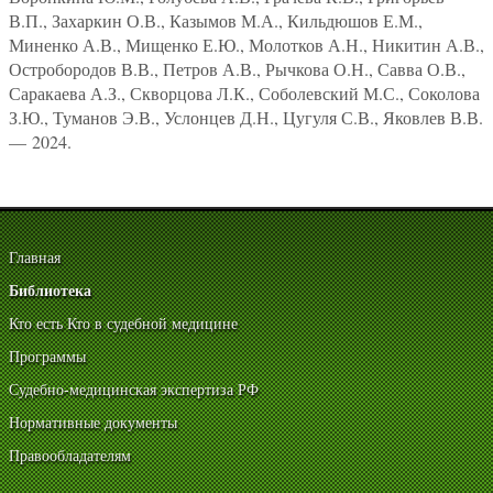
В.П., Захаркин О.В., Казымов М.А., Кильдюшов Е.М.,
Миненко А.В., Мищенко Е.Ю., Молотков А.Н., Никитин А.В.,
Остробородов В.В., Петров А.В., Рычкова О.Н., Савва О.В.,
Саракаева А.З., Скворцова Л.К., Соболевский М.С., Соколова
З.Ю., Туманов Э.В., Услонцев Д.Н., Цугуля С.В., Яковлев В.В.
— 2024.
Главная
Библиотека
Кто есть Кто в судебной медицине
Программы
Судебно-медицинская экспертиза РФ
Нормативные документы
Правообладателям