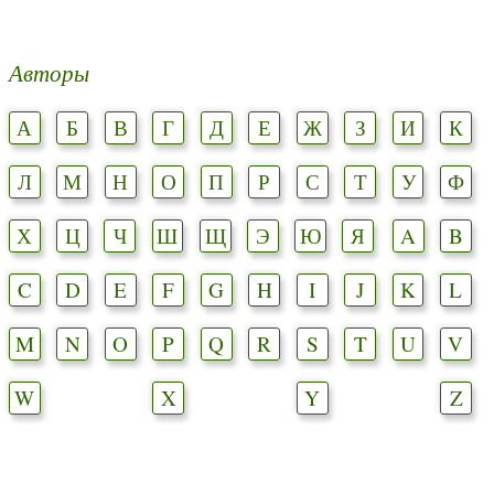
Авторы
А
Б
В
Г
Д
Е
Ж
З
И
К
Л
М
Н
О
П
Р
С
Т
У
Ф
Х
Ц
Ч
Ш
Щ
Э
Ю
Я
A
B
C
D
E
F
G
H
I
J
K
L
M
N
O
P
Q
R
S
T
U
V
W
X
Y
Z