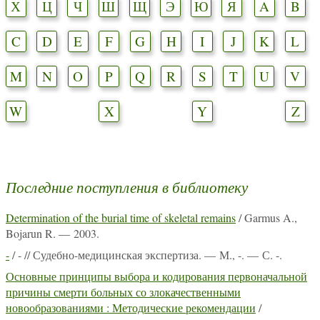
Х
Ц
Ч
Ш
Щ
Э
Ю
Я
A
B
C
D
E
F
G
H
I
J
K
L
M
N
O
P
Q
R
S
T
U
V
W
X
Y
Z
Последние поступления в библиотеку
Determination of the burial time of skeletal remains
/ Garmus A.,
Bojarun R. — 2003.
-
/ - // Судебно-медицинская экспертиза. — М., -. — С. -.
Основные принципы выбора и кодирования первоначальной
причины смерти больных со злокачественными
новообразованиями : Методические рекомендации
/