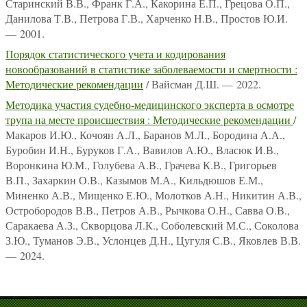
Старинский В.В., Франк Г.А., Какорина Е.П., Грецова О.П.,
Данилова Т.В., Петрова Г.В., Харченко Н.В., Простов Ю.И.
— 2001.
Порядок статистического учета и кодирования
новообразований в статистике заболеваемости и смертности :
Методические рекомендации
/ Вайсман Д.Ш. — 2022.
Методика участия судебно-медицинского эксперта в осмотре
трупа на месте происшествия : Методические рекомендации
/
Макаров И.Ю., Кочоян А.Л., Баранов М.Л., Бородина А.А.,
Буробин И.Н., Буруков Г.А., Вавилов А.Ю., Власюк И.В.,
Воронкина Ю.М., Голубева А.В., Грачева К.В., Григорьев
В.П., Захаркин О.В., Казымов М.А., Кильдюшов Е.М.,
Миненко А.В., Мищенко Е.Ю., Молотков А.Н., Никитин А.В.,
Остробородов В.В., Петров А.В., Рычкова О.Н., Савва О.В.,
Саракаева А.З., Скворцова Л.К., Соболевский М.С., Соколова
З.Ю., Туманов Э.В., Услонцев Д.Н., Цугуля С.В., Яковлев В.В.
— 2024.