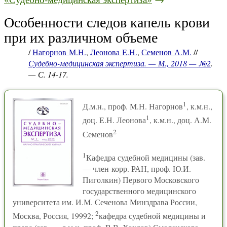
Особенности следов капель крови
при их различном объеме
/
Нагорнов М.Н.
,
Леонова Е.Н.
,
Семенов А.М.
//
Судебно-медицинская экспертиза. — М., 2018 — №2
.
— С. 14-17.
1
Д.м.н., проф. М.Н. Нагорнов
, к.м.н.,
1
доц. Е.Н. Леонова
, к.м.н., доц. А.М.
2
Семенов
1
Кафедра судебной медицины (зав.
— член-корр. РАН, проф. Ю.И.
Пиголкин) Первого Московского
государственного медицинского
университета им. И.М. Сеченова Минздрава России,
2
Москва, Россия, 19992;
кафедра судебной медицины и