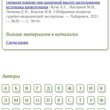
снежном покрове при различной высоте расположения
источника кровотечения
/ Куча А.С., Нагорнов М.Н.,
Леонова Е.Н., Власюк И.В. // Избранные вопросы
судебно-медицинской экспертизы. — Хабаровск, 2021.
— №20. — С. 90-91.
больше материалов в каталогах
Следы крови
Авторы
А
Б
В
Г
Д
Е
Ж
З
И
К
Л
М
Н
О
П
Р
С
Т
У
Ф