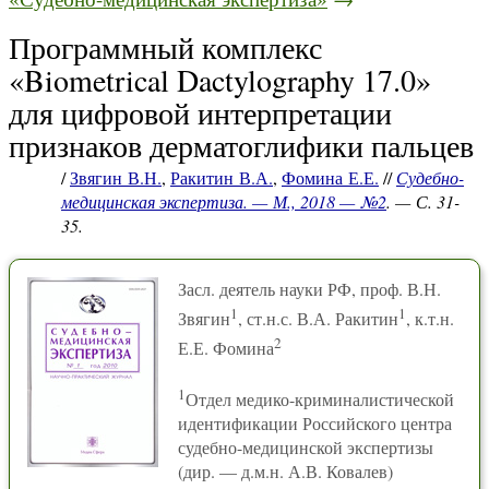
Программный комплекс
«Biometrical Dactylography 17.0»
для цифровой интерпретации
признаков дерматоглифики пальцев
/
Звягин В.Н.
,
Ракитин В.А.
,
Фомина Е.Е.
//
Судебно-
медицинская экспертиза. — М., 2018 — №2
. — С. 31-
35.
Засл. деятель науки РФ, проф. В.Н.
1
1
Звягин
, ст.н.с. В.А. Ракитин
, к.т.н.
2
Е.Е. Фомина
1
Отдел медико-криминалистической
идентификации Российского центра
судебно-медицинской экспертизы
(дир. — д.м.н. А.В. Ковалев)