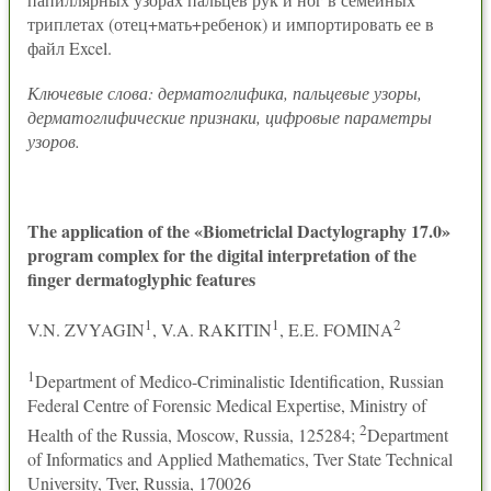
триплетах (отец+мать+ребенок) и импортировать ее в
файл Excel.
Ключевые слова: дерматоглифика, пальцевые узоры,
дерматоглифические признаки, цифровые параметры
узоров.
The application of the «Biometriclal Dactylography 17.0»
program complex for the digital interpretation of the
finger dermatoglyphic features
1
1
2
V.N. ZVYAGIN
, V.A. RAKITIN
, E.E. FOMINA
1
Department of Medico-Criminalistic Identification, Russian
Federal Centre of Forensic Medical Expertise, Ministry of
2
Health of the Russia, Moscow, Russia, 125284;
Department
of Informatics and Applied Mathematics, Tver State Technical
University, Tver, Russia, 170026