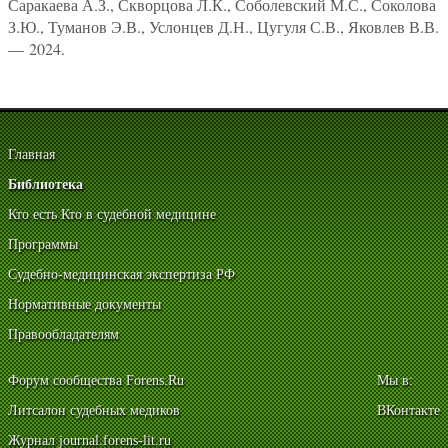
Саракаева А.З., Скворцова Л.К., Соболевский М.С., Соколова
З.Ю., Туманов Э.В., Услонцев Д.Н., Цугуля С.В., Яковлев В.В.
— 2024.
Главная
Библиотека
Кто есть Кто в судебной медицине
Программы
Судебно-медицинская экспертиза РФ
Нормативные документы
Правообладателям
Форум сообщества Forens.Ru
Мы в:
Литсалон судебных медиков
ВКонтакте
Журнал journal.forens-lit.ru