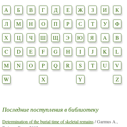
А
Б
В
Г
Д
Е
Ж
З
И
К
Л
М
Н
О
П
Р
С
Т
У
Ф
Х
Ц
Ч
Ш
Щ
Э
Ю
Я
A
B
C
D
E
F
G
H
I
J
K
L
M
N
O
P
Q
R
S
T
U
V
W
X
Y
Z
Последние поступления в библиотеку
Determination of the burial time of skeletal remains
/ Garmus A.,