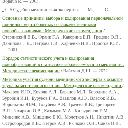
Bojarun R. — 2003.
-
/ - // Судебно-медицинская экспертиза. — М., -. — С. -.
Основные принципы выбора и кодирования первоначальной
причины смерти больных со злокачественными
новообразованиями : Методические рекомендации
/
Старинский В.В., Франк Г.А., Какорина Е.П., Грецова О.П.,
Данилова Т.В., Петрова Г.В., Харченко Н.В., Простов Ю.И.
— 2001.
Порядок статистического учета и кодирования
новообразований в статистике заболеваемости и смертности :
Методические рекомендации
/ Вайсман Д.Ш. — 2022.
Методика участия судебно-медицинского эксперта в осмотре
трупа на месте происшествия : Методические рекомендации
/
Макаров И.Ю., Кочоян А.Л., Баранов М.Л., Бородина А.А.,
Буробин И.Н., Буруков Г.А., Вавилов А.Ю., Власюк И.В.,
Воронкина Ю.М., Голубева А.В., Грачева К.В., Григорьев
В.П., Захаркин О.В., Казымов М.А., Кильдюшов Е.М.,
Миненко А.В., Мищенко Е.Ю., Молотков А.Н., Никитин А.В.,
Остробородов В.В., Петров А.В., Рычкова О.Н., Савва О.В.,