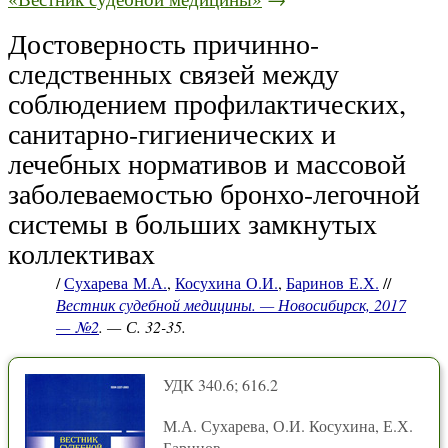
Достоверность причинно-
следственных связей между
соблюдением профилактических,
санитарно-гигиенических и
лечебных нормативов и массовой
заболеваемостью бронхо-легочной
системы в больших замкнутых
коллективах
/
Сухарева М.А.
,
Косухина О.И.
,
Баринов Е.Х.
//
Вестник судебной медицины. — Новосибирск, 2017
— №2
. — С. 32-35.
УДК 340.6; 616.2
М.А. Сухарева, О.И. Косухина, Е.Х.
Баринов