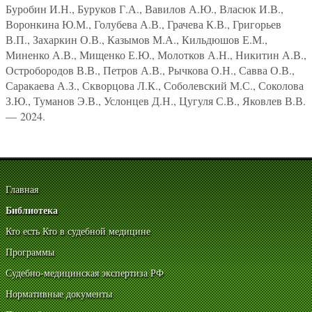
Буробин И.Н., Буруков Г.А., Вавилов А.Ю., Власюк И.В.,
Воронкина Ю.М., Голубева А.В., Грачева К.В., Григорьев
В.П., Захаркин О.В., Казымов М.А., Кильдюшов Е.М.,
Миненко А.В., Мищенко Е.Ю., Молотков А.Н., Никитин А.В.,
Остробородов В.В., Петров А.В., Рычкова О.Н., Савва О.В.,
Саракаева А.З., Скворцова Л.К., Соболевский М.С., Соколова
З.Ю., Туманов Э.В., Услонцев Д.Н., Цугуля С.В., Яковлев В.В.
— 2024.
Главная
Библиотека
Кто есть Кто в судебной медицине
Программы
Судебно-медицинская экспертиза РФ
Нормативные документы