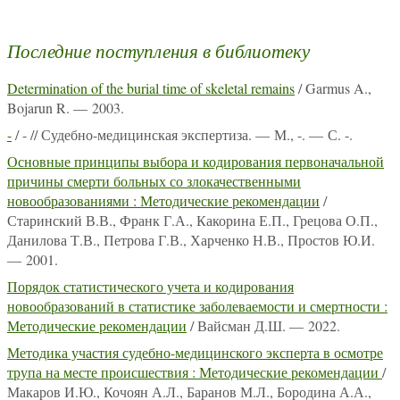
Последние поступления в библиотеку
Determination of the burial time of skeletal remains
/ Garmus A.,
Bojarun R. — 2003.
-
/ - // Судебно-медицинская экспертиза. — М., -. — С. -.
Основные принципы выбора и кодирования первоначальной
причины смерти больных со злокачественными
новообразованиями : Методические рекомендации
/
Старинский В.В., Франк Г.А., Какорина Е.П., Грецова О.П.,
Данилова Т.В., Петрова Г.В., Харченко Н.В., Простов Ю.И.
— 2001.
Порядок статистического учета и кодирования
новообразований в статистике заболеваемости и смертности :
Методические рекомендации
/ Вайсман Д.Ш. — 2022.
Методика участия судебно-медицинского эксперта в осмотре
трупа на месте происшествия : Методические рекомендации
/
Макаров И.Ю., Кочоян А.Л., Баранов М.Л., Бородина А.А.,