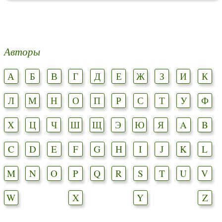
Авторы
А
Б
В
Г
Д
Е
Ж
З
И
К
Л
М
Н
О
П
Р
С
Т
У
Ф
Х
Ц
Ч
Ш
Щ
Э
Ю
Я
A
B
C
D
E
F
G
H
I
J
K
L
M
N
O
P
Q
R
S
T
U
V
W
X
Y
Z