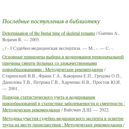
Последние поступления в библиотеку
Determination of the burial time of skeletal remains
/ Garmus A.,
Bojarun R. — 2003.
-
/ - // Судебно-медицинская экспертиза. — М., -. — С. -.
Основные принципы выбора и кодирования первоначальной
причины смерти больных со злокачественными
новообразованиями : Методические рекомендации
/
Старинский В.В., Франк Г.А., Какорина Е.П., Грецова О.П.,
Данилова Т.В., Петрова Г.В., Харченко Н.В., Простов Ю.И.
— 2001.
Порядок статистического учета и кодирования
новообразований в статистике заболеваемости и смертности :
Методические рекомендации
/ Вайсман Д.Ш. — 2022.
Методика участия судебно-медицинского эксперта в осмотре
трупа на месте происшествия : Методические рекомендации
/