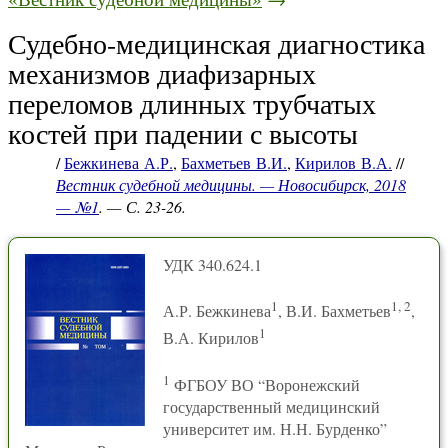
Судебно-медицинская диагностика
механизмов диафизарных
переломов длинных трубчатых
костей при падении с высоты
/
Бежкинева А.Р.
,
Бахметьев В.И.
,
Кирилов В.А.
//
Вестник судебной медицины. — Новосибирск, 2018
— №1
. — С. 23-26.
УДК 340.624.1
1
1, 2
А.Р. Бежкинева
, В.И. Бахметьев
,
1
В.А. Кирилов
1
ФГБОУ ВО “Воронежский
государственный медицинский
университет им. Н.Н. Бурденко”