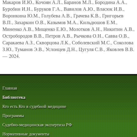
Макаров И.Ю., Кочоян А.Л., Баранов М.Л., Бородина А.А.,
Буробин И.Н., Буруков Г.А., Вавилов А.Ю., Власюк И.В.,
Воронкина Ю.М., Голубева А.В., Грачева К.В., Григорьев
В.П., Захаркин О.В., Казымов М.А., Кильдюшов Е.М.,
Миненко А.В., Мищенко Е.Ю., Молотков А.Н., Никитин А.В.,
Остробородов В.В., Петров А.В., Рычкова О.Н., Савва О.В.,
Саракаева А.З., Скворцова Л.К., Соболевский М.С., Соколова
З.Ю., Туманов Э.В., Услонцев Д.Н., Цугуля С.В., Яковлев В.В.
— 2024.
Главная
Библиотека
Кто есть Кто в судебной медицине
Программы
Судебно-медицинская экспертиза РФ
Нормативные документы