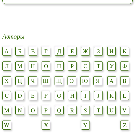
Авторы
А
Б
В
Г
Д
Е
Ж
З
И
К
Л
М
Н
О
П
Р
С
Т
У
Ф
Х
Ц
Ч
Ш
Щ
Э
Ю
Я
A
B
C
D
E
F
G
H
I
J
K
L
M
N
O
P
Q
R
S
T
U
V
W
X
Y
Z