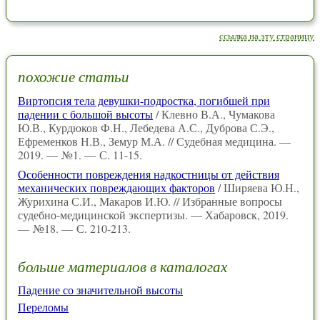
ссылка на эту страницу
похожие статьи
Виртопсия тела девушки-подростка, погибшей при
падении с большой высоты
/ Клевно В.А., Чумакова
Ю.В., Курдюков Ф.Н., Лебедева А.С., Дуброва С.Э.,
Ефременков Н.В., Земур М.А. // Судебная медицина. —
2019. — №1. — С. 11-15.
Особенности повреждения надкостницы от действия
механических повреждающих факторов
/ Ширяева Ю.Н.,
Журихина С.И., Макаров И.Ю. // Избранные вопросы
судебно-медицинской экспертизы. — Хабаровск, 2019.
— №18. — С. 210-213.
больше материалов в каталогах
Падение со значительной высоты
Переломы