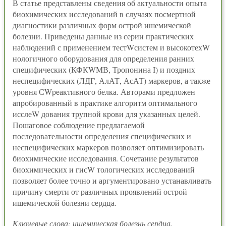
В статье представлены сведения об актуальности опыта
биохимических исследований в случаях посмертной
диагностики различных форм острой ишемической
болезни. Приведены данные из серии практических
наблюдений с применением тестWсистем и высокотехW
нологичного оборудования для определения ранних
специфических (КФКWМВ, Тропонина I) и поздних
неспецифических (ЛДГ, АлАТ, АсАТ) маркеров, а также
уровня СWреактивного белка. Авторами предложен
апробированный в практике алгоритм оптимального
исслеW дования трупной крови для указанных целей.
Пошаговое соблюдение предлагаемой
последовательности определения специфических и
неспецифических маркеров позволяет оптимизировать
биохимические исследования. Сочетание результатов
биохимических и гисW тологических исследований
позволяет более точно и аргументировано устанавливать
причину смерти от различных проявлений острой
ишемической болезни сердца.
Ключевые слова: ишемическая болезнь сердца,