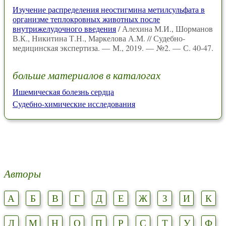
Изучение распределения неостигмина метилсульфата в
организме теплокровных животных после
внутрижелудочного введения
/ Алехина М.И., Шорманов
В.К., Никитина Т.Н., Маркелова А.М. // Судебно-
медицинская экспертиза. — М., 2019. — №2. — С. 40-47.
больше материалов в каталогах
Ишемическая болезнь сердца
Судебно-химические исследования
Авторы
А
Б
В
Г
Д
Е
Ж
З
И
К
Л
М
Н
О
П
Р
С
Т
У
Ф