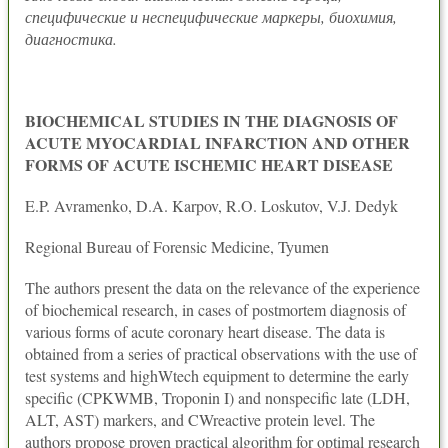
специфические и неспецифические маркеры, биохимия,
диагностика.
BIOCHEMICAL STUDIES IN THE DIAGNOSIS OF
ACUTE MYOCARDIAL INFARCTION AND OTHER
FORMS OF ACUTE ISCHEMIC HEART DISEASE
E.P. Avramenko, D.A. Karpov, R.O. Loskutov, V.J. Dedyk
Regional Bureau of Forensic Medicine, Tyumen
The authors present the data on the relevance of the experience
of biochemical research, in cases of postmortem diagnosis of
various forms of acute coronary heart disease. The data is
obtained from a series of practical observations with the use of
test systems and highWtech equipment to determine the early
specific (CPKWMB, Troponin I) and nonspecific late (LDH,
ALT, AST) markers, and CWreactive protein level. The
authors propose proven practical algorithm for optimal research