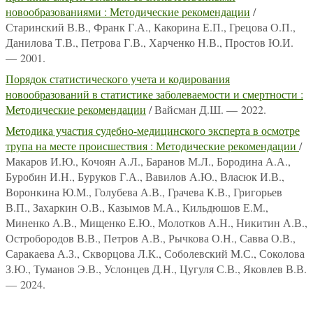
новообразованиями : Методические рекомендации
/
Старинский В.В., Франк Г.А., Какорина Е.П., Грецова О.П.,
Данилова Т.В., Петрова Г.В., Харченко Н.В., Простов Ю.И.
— 2001.
Порядок статистического учета и кодирования
новообразований в статистике заболеваемости и смертности :
Методические рекомендации
/ Вайсман Д.Ш. — 2022.
Методика участия судебно-медицинского эксперта в осмотре
трупа на месте происшествия : Методические рекомендации
/
Макаров И.Ю., Кочоян А.Л., Баранов М.Л., Бородина А.А.,
Буробин И.Н., Буруков Г.А., Вавилов А.Ю., Власюк И.В.,
Воронкина Ю.М., Голубева А.В., Грачева К.В., Григорьев
В.П., Захаркин О.В., Казымов М.А., Кильдюшов Е.М.,
Миненко А.В., Мищенко Е.Ю., Молотков А.Н., Никитин А.В.,
Остробородов В.В., Петров А.В., Рычкова О.Н., Савва О.В.,
Саракаева А.З., Скворцова Л.К., Соболевский М.С., Соколова
З.Ю., Туманов Э.В., Услонцев Д.Н., Цугуля С.В., Яковлев В.В.
— 2024.