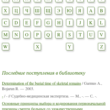
Х
Ц
Ч
Ш
Щ
Э
Ю
Я
A
B
C
D
E
F
G
H
I
J
K
L
M
N
O
P
Q
R
S
T
U
V
W
X
Y
Z
Последние поступления в библиотеку
Determination of the burial time of skeletal remains
/ Garmus A.,
Bojarun R. — 2003.
-
/ - // Судебно-медицинская экспертиза. — М., -. — С. -.
Основные принципы выбора и кодирования первоначальной
причины смерти больных со злокачественными