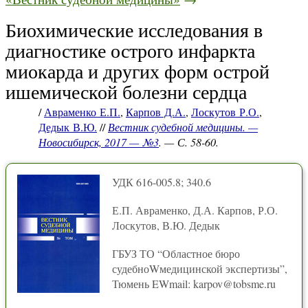
Биохимические исследования в
диагностике острого инфаркта
миокарда и других форм острой
ишемической болезни сердца
/
Авраменко Е.П.
,
Карпов Д.А.
,
Лоскутов Р.О.
,
Дедык В.Ю.
//
Вестник судебной медицины. —
Новосибирск, 2017 — №3
. — С. 58-60.
УДК 616-005.8; 340.6
Е.П. Авраменко, Д.А. Карпов, Р.О.
Лоскутов, В.Ю. Дедык
ГБУЗ ТО “Областное бюро
судебноWмедицинской экспертизы”,
Тюмень EWmail: karpov@tobsme.ru