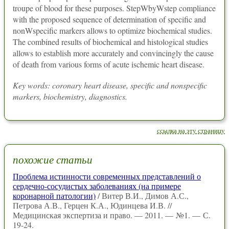
troupe of blood for these purposes. StepWbyWstep compliance
with the proposed sequence of determination of specific and
nonWspecific markers allows to optimize biochemical studies.
The combined results of biochemical and histological studies
allows to establish more accurately and convincingly the cause
of death from various forms of acute ischemic heart disease.
Key words: coronary heart disease, specific and nonspecific
markers, biochemistry, diagnostics.
ссылка на эту страницу
похожие статьи
Проблема истинности современных представлений о
сердечно-сосудистых заболеваниях (на примере
коронарной патологии)
/ Витер В.И., Димов А.С.,
Петрова А.В., Герцен К.А., Юдинцева И.В. //
Медицинская экспертиза и право. — 2011. — №1. — С.
19-24.