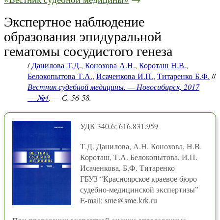
Экспертное наблюдение
образования эпидуральной
гематомы сосудистого генеза
/
Данилова Т.Д.
,
Конохова А.Н.
,
Короташ Н.В.
,
Белокопытова Т.А.
,
Исаченкова И.П.
,
Титаренко Б.Ф.
//
Вестник судебной медицины. — Новосибирск, 2017
— №4
. — С. 56-58.
УДК 340.6; 616.831.959
Т.Д. Данилова, А.Н. Конохова, Н.В.
Короташ, Т.А. Белокопытова, И.П.
Исаченкова, Б.Ф. Титаренко
ГБУЗ “Красноярское краевое бюро
судебно-медицинской экспертизы”
E-mail: sme@sme.krk.ru