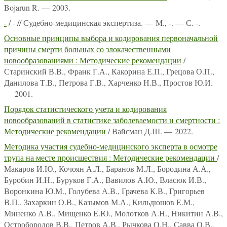
Bojarun R. — 2003.
-
/ - // Судебно-медицинская экспертиза. — М., -. — С. -.
Основные принципы выбора и кодирования первоначальной
причины смерти больных со злокачественными
новообразованиями : Методические рекомендации
/
Старинский В.В., Франк Г.А., Какорина Е.П., Грецова О.П.,
Данилова Т.В., Петрова Г.В., Харченко Н.В., Простов Ю.И.
— 2001.
Порядок статистического учета и кодирования
новообразований в статистике заболеваемости и смертности :
Методические рекомендации
/ Вайсман Д.Ш. — 2022.
Методика участия судебно-медицинского эксперта в осмотре
трупа на месте происшествия : Методические рекомендации
/
Макаров И.Ю., Кочоян А.Л., Баранов М.Л., Бородина А.А.,
Буробин И.Н., Буруков Г.А., Вавилов А.Ю., Власюк И.В.,
Воронкина Ю.М., Голубева А.В., Грачева К.В., Григорьев
В.П., Захаркин О.В., Казымов М.А., Кильдюшов Е.М.,
Миненко А.В., Мищенко Е.Ю., Молотков А.Н., Никитин А.В.,
Остробородов В.В., Петров А.В., Рычкова О.Н., Савва О.В.,