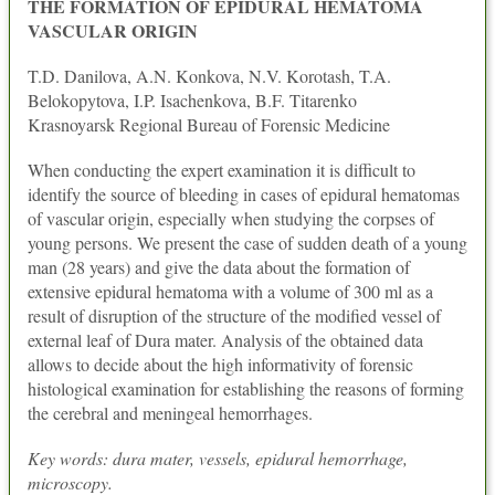
THE FORMATION OF EPIDURAL HEMATOMA
VASCULAR ORIGIN
T.D. Danilova, A.N. Konkova, N.V. Korotash, T.A.
Belokopytova, I.P. Isachenkova, B.F. Titarenko
Krasnoyarsk Regional Bureau of Forensic Medicine
When conducting the expert examination it is difficult to
identify the source of bleeding in cases of epidural hematomas
of vascular origin, especially when studying the corpses of
young persons. We present the case of sudden death of a young
man (28 years) and give the data about the formation of
extensive epidural hematoma with a volume of 300 ml as a
result of disruption of the structure of the modified vessel of
external leaf of Dura mater. Analysis of the obtained data
allows to decide about the high informativity of forensic
histological examination for establishing the reasons of forming
the cerebral and meningeal hemorrhages.
Key words: dura mater, vessels, epidural hemorrhage,
microscopy.