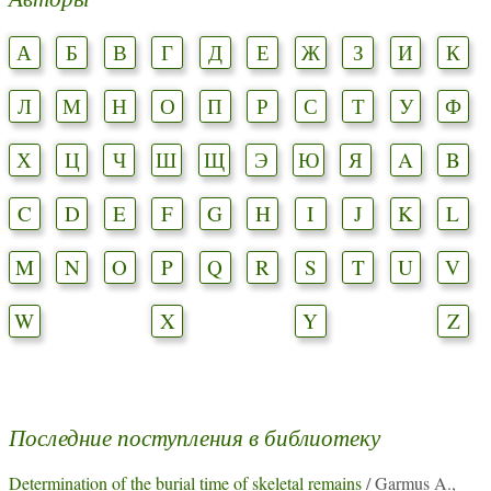
А
Б
В
Г
Д
Е
Ж
З
И
К
Л
М
Н
О
П
Р
С
Т
У
Ф
Х
Ц
Ч
Ш
Щ
Э
Ю
Я
A
B
C
D
E
F
G
H
I
J
K
L
M
N
O
P
Q
R
S
T
U
V
W
X
Y
Z
Последние поступления в библиотеку
Determination of the burial time of skeletal remains
/ Garmus A.,