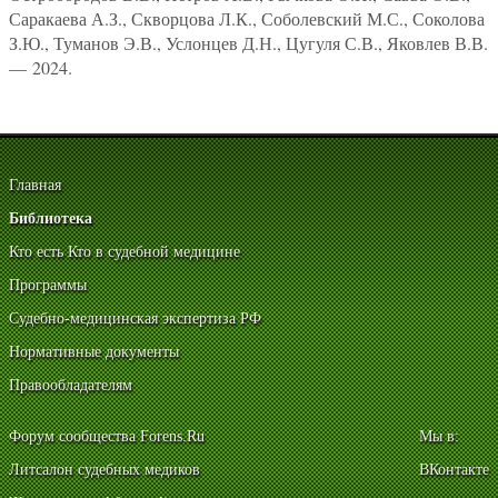
Саракаева А.З., Скворцова Л.К., Соболевский М.С., Соколова
З.Ю., Туманов Э.В., Услонцев Д.Н., Цугуля С.В., Яковлев В.В.
— 2024.
Главная
Библиотека
Кто есть Кто в судебной медицине
Программы
Судебно-медицинская экспертиза РФ
Нормативные документы
Правообладателям
Форум сообщества Forens.Ru
Мы в:
Литсалон судебных медиков
ВКонтакте