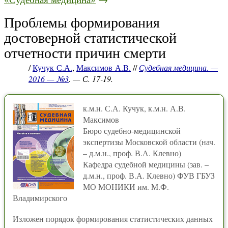
Проблемы формирования
достоверной статистической
отчетности причин смерти
/
Кучук С.А.
,
Максимов А.В.
//
Судебная медицина. —
2016 — №3
. — С. 17-19.
к.м.н. С.А. Кучук, к.м.н. А.В.
Максимов
Бюро судебно-медицинской
экспертизы Московской области (нач.
– д.м.н., проф. В.А. Клевно)
Кафедра судебной медицины (зав. –
д.м.н., проф. В.А. Клевно) ФУВ ГБУЗ
МО МОНИКИ им. М.Ф.
Владимирского
Изложен порядок формирования статистических данных