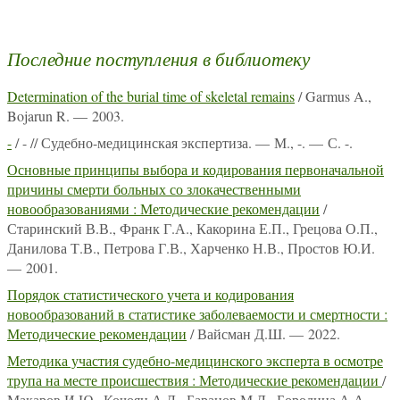
Последние поступления в библиотеку
Determination of the burial time of skeletal remains
/ Garmus A.,
Bojarun R. — 2003.
-
/ - // Судебно-медицинская экспертиза. — М., -. — С. -.
Основные принципы выбора и кодирования первоначальной
причины смерти больных со злокачественными
новообразованиями : Методические рекомендации
/
Старинский В.В., Франк Г.А., Какорина Е.П., Грецова О.П.,
Данилова Т.В., Петрова Г.В., Харченко Н.В., Простов Ю.И.
— 2001.
Порядок статистического учета и кодирования
новообразований в статистике заболеваемости и смертности :
Методические рекомендации
/ Вайсман Д.Ш. — 2022.
Методика участия судебно-медицинского эксперта в осмотре
трупа на месте происшествия : Методические рекомендации
/
Макаров И.Ю., Кочоян А.Л., Баранов М.Л., Бородина А.А.,