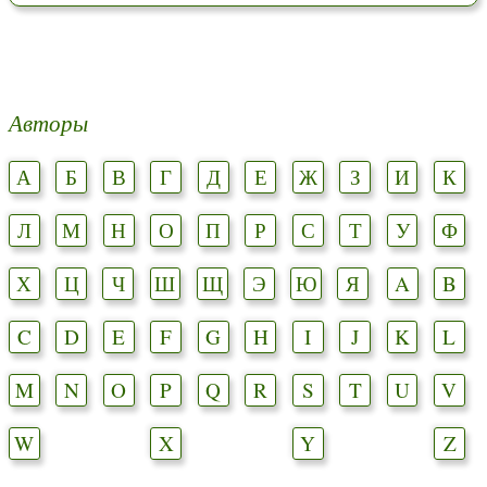
Авторы
А
Б
В
Г
Д
Е
Ж
З
И
К
Л
М
Н
О
П
Р
С
Т
У
Ф
Х
Ц
Ч
Ш
Щ
Э
Ю
Я
A
B
C
D
E
F
G
H
I
J
K
L
M
N
O
P
Q
R
S
T
U
V
W
X
Y
Z