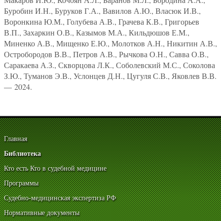
Буробин И.Н., Буруков Г.А., Вавилов А.Ю., Власюк И.В.,
Воронкина Ю.М., Голубева А.В., Грачева К.В., Григорьев
В.П., Захаркин О.В., Казымов М.А., Кильдюшов Е.М.,
Миненко А.В., Мищенко Е.Ю., Молотков А.Н., Никитин А.В.,
Остробородов В.В., Петров А.В., Рычкова О.Н., Савва О.В.,
Саракаева А.З., Скворцова Л.К., Соболевский М.С., Соколова
З.Ю., Туманов Э.В., Услонцев Д.Н., Цугуля С.В., Яковлев В.В.
— 2024.
Главная
Библиотека
Кто есть Кто в судебной медицине
Программы
Судебно-медицинская экспертиза РФ
Нормативные документы