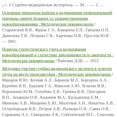
-
/ - // Судебно-медицинская экспертиза. — М., -. — С. -.
Основные принципы выбора и кодирования первоначальной
причины смерти больных со злокачественными
новообразованиями : Методические рекомендации
/
Старинский В.В., Франк Г.А., Какорина Е.П., Грецова О.П.,
Данилова Т.В., Петрова Г.В., Харченко Н.В., Простов Ю.И.
— 2001.
Порядок статистического учета и кодирования
новообразований в статистике заболеваемости и смертности :
Методические рекомендации
/ Вайсман Д.Ш. — 2022.
Методика участия судебно-медицинского эксперта в осмотре
трупа на месте происшествия : Методические рекомендации
/
Макаров И.Ю., Кочоян А.Л., Баранов М.Л., Бородина А.А.,
Буробин И.Н., Буруков Г.А., Вавилов А.Ю., Власюк И.В.,
Воронкина Ю.М., Голубева А.В., Грачева К.В., Григорьев
В.П., Захаркин О.В., Казымов М.А., Кильдюшов Е.М.,
Миненко А.В., Мищенко Е.Ю., Молотков А.Н., Никитин А.В.,
Остробородов В.В., Петров А.В., Рычкова О.Н., Савва О.В.,
Саракаева А.З., Скворцова Л.К., Соболевский М.С., Соколова