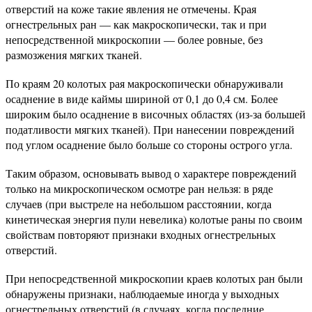
отверстий на коже такие явления не отмечены. Края
огнестрельных ран — как макроскопически, так и при
непосредственной микроскопии — более ровные, без
размозжения мягких тканей.
По краям 20 колотых рая макроскопически обнаруживали
осаднение в виде каймы шириной от 0,1 до 0,4 см. Более
широким было осаднение в височных областях (из-за большей
податливости мягких тканей). При нанесении повреждений
под углом осаднение было больше со стороны острого угла.
Таким образом, основывать вывод о характере повреждений
только на микроскопическом осмотре ран нельзя: в ряде
случаев (при выстреле на небольшом расстоянии, когда
кинетическая энергия пули невелика) колотые раны по своим
свойствам повторяют признаки входных огнестрельных
отверстий.
При непосредственной микроскопии краев колотых ран были
обнаружены признаки, наблюдаемые иногда у выходных
огнестрельных отверстий (в случаях, когда последние