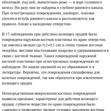
оболочкой, под ней, значительно реже — в коре головного
мозга). Ни разу они не найдены в глубине раневого канала.
При огнестрельных повреждениях, наоборот, осколки
уносятся вглубь раневого канала и располагаются, как
правило, ближе к выходному отверстию.
В 17 наблюдениях при действии колющих орудий была
повреждена наружная костная пластинка по краю отверстия,
где имелись мелкие (до 0,2×0,1 см) и очень тонкие костные
чешуйки, местами выступавшие кнаружи и удерживавшиеся в
связи с костной тканью. Таких повреждений наружной
костной пластинки при огнестрельных повреждениях не
наблюдали. Не нашли указаний на их образование и в
литературе. Вероятно, эти повреждения специфичны для
колотых повреждений, так как образуются при извлечении
колющего орудия.
Непосредственная микроскопия костных повреждений
выявила признаки, характерные для действия колющего
орудия: губчатое вещество по краю повреждения было
сдавлено и размозжено: мелкие отломки заполняли костные