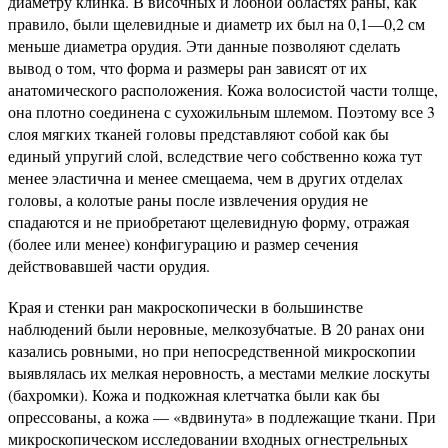
диаметру клинка. В височных и лобной областях раны, как
правило, были щелевидные и диаметр их был на 0,1—0,2 см
меньше диаметра орудия. Эти данные позволяют сделать
вывод о том, что форма и размеры ран зависят от их
анатомического расположения. Кожа волосистой части толще,
она плотно соединена с сухожильным шлемом. Поэтому все 3
слоя мягких тканей головы представляют собой как бы
единый упругий слой, вследствие чего собственно кожа тут
менее эластична и менее смещаема, чем в других отделах
головы, а колотые раны после извлечения орудия не
спадаются и не приобретают щелевидную форму, отражая
(более или менее) конфигурацию и размер сечения
действовавшей части орудия.
Края и стенки ран макроскопически в большинстве
наблюдений были неровные, мелкозубчатые. В 20 ранах они
казались ровными, но при непосредственной микроскопии
выявлялась их мелкая неровность, а местами мелкие лоскуты
(бахромки). Кожа и подкожная клетчатка были как бы
опрессованы, а кожа — «вдвинута» в подлежащие ткани. При
микроскопическом исследовании входных огнестрельных