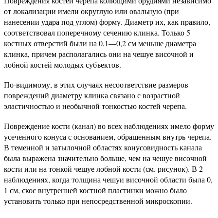
Повреждения костей черепа колющими орудиями независимо
от локализации имели округлую или овальную (при
нанесении удара под углом) форму. Диаметр их, как правило,
соответствовал поперечному сечению клинка. Только 5
костных отверстий были на 0,1—0,2 см меньше диаметра
клинка, причем располагались они на чешуе височной и
лобной костей молодых субъектов.
По-видимому, в этих случаях несоответствие размеров
повреждений диаметру клинка связано с возрастной
эластичностью и необычной тонкостью костей черепа.
Повреждение кости (канал) во всех наблюдениях имело форму
усеченного конуса с основанием, обращенным внутрь черепа.
В теменной и затылочной областях конусовидность канала
была выражена значительно больше, чем на чешуе височной
кости или на тонкой чешуе лобной кости (см. рисунок). В 2
наблюдениях, когда толщина чешуи височной области была 0,
1 см, скос внутренней костной пластинки можно было
установить только при непосредственной микроскопии.