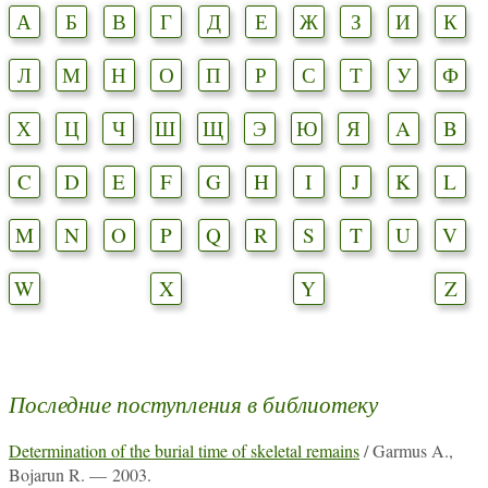
А
Б
В
Г
Д
Е
Ж
З
И
К
Л
М
Н
О
П
Р
С
Т
У
Ф
Х
Ц
Ч
Ш
Щ
Э
Ю
Я
A
B
C
D
E
F
G
H
I
J
K
L
M
N
O
P
Q
R
S
T
U
V
W
X
Y
Z
Последние поступления в библиотеку
Determination of the burial time of skeletal remains
/ Garmus A.,
Bojarun R. — 2003.