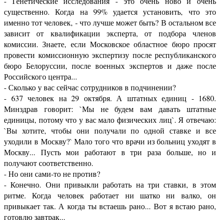
- Генетические исследования - это очень ново и очень
существенно. Когда на 99% удается установить, что это
именно тот человек, - что лучше может быть? В остальном все
зависит от квалификации эксперта, от подбора членов
комиссии. Знаете, если Московское областное бюро просят
провести комиссионную экспертизу после республиканского
бюро Белоруссии, после военных экспертов и даже после
Российского центра...
- Сколько у вас сейчас сотрудников в подчинении?
- 637 человек на 29 октября. А штатных единиц - 1680.
Минздрав говорит: `Мы не будем вам давать штатные
единицы, потому что у вас мало физических лиц`. Я отвечаю:
`Вы хотите, чтобы они получали по одной ставке и все
уходили в Москву?` Мало того что врачи из больниц уходят в
Москву... Пусть мои работают в три раза больше, но и
получают соответственно.
- Но они сами-то не против?
- Конечно. Они привыкли работать на три ставки, в этом
ритме. Когда человек работает ни шатко ни валко, он
привыкает так. А когда ты встаешь рано... Вот я встаю рано,
готовлю завтрак...