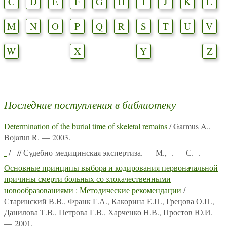
C
D
E
F
G
H
I
J
K
L
M
N
O
P
Q
R
S
T
U
V
W
X
Y
Z
Последние поступления в библиотеку
Determination of the burial time of skeletal remains
/ Garmus A.,
Bojarun R. — 2003.
-
/ - // Судебно-медицинская экспертиза. — М., -. — С. -.
Основные принципы выбора и кодирования первоначальной
причины смерти больных со злокачественными
новообразованиями : Методические рекомендации
/
Старинский В.В., Франк Г.А., Какорина Е.П., Грецова О.П.,
Данилова Т.В., Петрова Г.В., Харченко Н.В., Простов Ю.И.
— 2001.