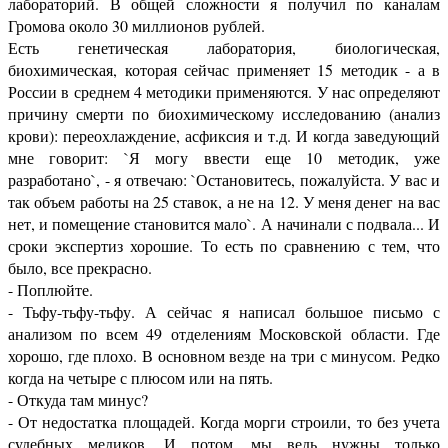
лабораторий. В общей сложности я получил по каналам
Громова около 30 миллионов рублей.
Есть генетическая лаборатория, биологическая,
биохимическая, которая сейчас применяет 15 методик - а в
России в среднем 4 методики применяются. У нас определяют
причину смерти по биохимическому исследованию (анализ
крови): переохлаждение, асфиксия и т.д. И когда заведующий
мне говорит: `Я могу ввести еще 10 методик, уже
разработано`, - я отвечаю: `Остановитесь, пожалуйста. У вас и
так объем работы на 25 ставок, а не на 12. У меня денег на вас
нет, и помещение становится мало`. А начинали с подвала... И
сроки экспертиз хорошие. То есть по сравнению с тем, что
было, все прекрасно.
- Поплюйте.
- Тьфу-тьфу-тьфу. А сейчас я написал большое письмо с
анализом по всем 49 отделениям Московской области. Где
хорошо, где плохо. В основном везде на три с минусом. Редко
когда на четыре с плюсом или на пять.
- Откуда там минус?
- От недостатка площадей. Когда морги строили, то без учета
судебных медиков. И потом, мы ведь нужны только