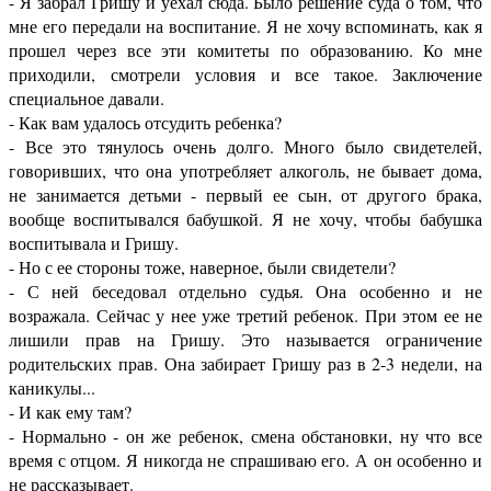
- Я забрал Гришу и уехал сюда. Было решение суда о том, что
мне его передали на воспитание. Я не хочу вспоминать, как я
прошел через все эти комитеты по образованию. Ко мне
приходили, смотрели условия и все такое. Заключение
специальное давали.
- Как вам удалось отсудить ребенка?
- Все это тянулось очень долго. Много было свидетелей,
говоривших, что она употребляет алкоголь, не бывает дома,
не занимается детьми - первый ее сын, от другого брака,
вообще воспитывался бабушкой. Я не хочу, чтобы бабушка
воспитывала и Гришу.
- Но с ее стороны тоже, наверное, были свидетели?
- С ней беседовал отдельно судья. Она особенно и не
возражала. Сейчас у нее уже третий ребенок. При этом ее не
лишили прав на Гришу. Это называется ограничение
родительских прав. Она забирает Гришу раз в 2-3 недели, на
каникулы...
- И как ему там?
- Нормально - он же ребенок, смена обстановки, ну что все
время с отцом. Я никогда не спрашиваю его. А он особенно и
не рассказывает.