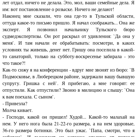
лет отдал, ничего не делала. Это, мол, ваши семейные дела. Я
им: вот постановление о розыске. Ничего не делают!
Наконец мне сказали, что она где-то в Тульской области,
оттуда какое-то письмо пришло. Я начал соображать... Она же
эксперт. Я позвонил начальнику Тульского бюро
судмедэкспертизы. Он рот раскрыл от удивления: `Да она у
меня`. И там начали ее обрабатывать: посмотри, в каких
условиях ты живешь, денег нет. Гришу она поселила в какой-
то санаторий, только на субботу-воскресенье забирала - это
что такое?!
Как-то сижу я на конференции - вдруг мне звонят из бюро: `В
Подмосковье, в Люберецком районе, задержали вашу бывшую
супругу. Гришка с ней`. Я прибегаю, а мне говорят: ее
отпустили. Как отпустили? Звоню в милицию и слышу: `Она
к вам поехала. С сыном`.
- Привезла?
Молча кивает.
- Господи, какой он пришел! Худой... Какой-то малахай на
нем. У него нога была 21-22-го размера, а на нем здоровые,
36-го размера ботинки. Это был ужас. `Папа, смотри, что я
собираю`. И вынимает из кармана крышки от пивных