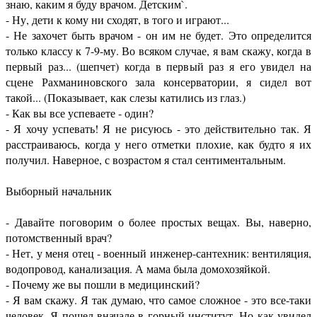
знаю, каким я буду врачом. Детским`.
- Ну, дети к кому ни сходят, в того и играют...
- Не захочет быть врачом - он им не будет. Это определится
только классу к 7-9-му. Во всяком случае, я вам скажу, когда в
первый раз... (шепчет) когда в первый раз я его увидел на
сцене Рахманиновского зала консерватории, я сидел вот
такой... (Показывает, как слезы катились из глаз.)
- Как вы все успеваете - один?
- Я хочу успевать! Я не рисуюсь - это действительно так. Я
расстраиваюсь, когда у него отметки плохие, как будто я их
получил. Наверное, с возрастом я стал сентиментальным.
Выборный начальник
- Давайте поговорим о более простых вещах. Вы, наверно,
потомственный врач?
- Нет, у меня отец - военный инженер-сантехник: вентиляция,
водопровод, канализация. А мама была домохозяйкой.
- Почему же вы пошли в медицинский?
- Я вам скажу. Я так думаю, что самое сложное - это все-таки
человек. Я пошел вначале в горный институт. Но как увидел