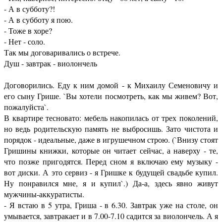
- А в субботу?!
- А в субботу я пою.
- Тоже в хоре?
- Нет - соло.
Так мы договаривались о встрече.
Душ - завтрак - виолончель
Договорились. Еду к ним домой - к Михаилу Семеновичу и
его сыну Грише. `Вы хотели посмотреть, как мы живем? Вот,
пожалуйста`.
В квартире тесновато: мебель накопилась от трех поколений,
но ведь родительскую память не выбросишь. Зато чистота и
порядок - идеальные, даже в игрушечном строю. (`Внизу стоят
Гришины книжки, которые он читает сейчас, а наверху - те,
что позже пригодятся. Перед сном я включаю ему музыку -
вот диски. А это сервиз - я Гришке к будущей свадьбе купил.
Ну понравился мне, я и купил`.) Да-а, здесь явно живут
мужчины-аккуратисты.
- Я встаю в 5 утра, Гриша - в 6.30. Завтрак уже на столе, он
умывается, завтракает и в 7.00-7.10 садится за виолончель. А я