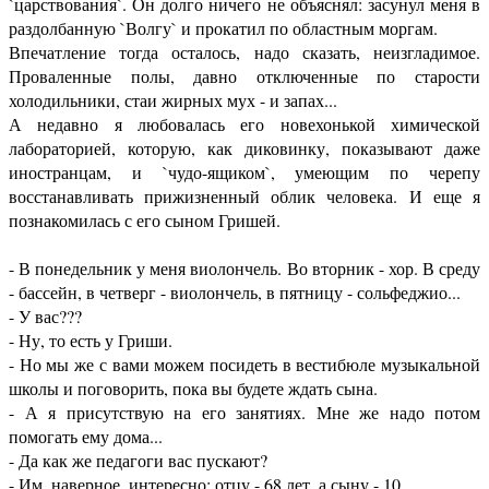
`царствования`. Он долго ничего не объяснял: засунул меня в
раздолбанную `Волгу` и прокатил по областным моргам.
Впечатление тогда осталось, надо сказать, неизгладимое.
Проваленные полы, давно отключенные по старости
холодильники, стаи жирных мух - и запах...
А недавно я любовалась его новехонькой химической
лабораторией, которую, как диковинку, показывают даже
иностранцам, и `чудо-ящиком`, умеющим по черепу
восстанавливать прижизненный облик человека. И еще я
познакомилась с его сыном Гришей.
- В понедельник у меня виолончель. Во вторник - хор. В среду
- бассейн, в четверг - виолончель, в пятницу - сольфеджио...
- У вас???
- Ну, то есть у Гриши.
- Но мы же с вами можем посидеть в вестибюле музыкальной
школы и поговорить, пока вы будете ждать сына.
- А я присутствую на его занятиях. Мне же надо потом
помогать ему дома...
- Да как же педагоги вас пускают?
- Им, наверное, интересно: отцу - 68 лет, а сыну - 10.