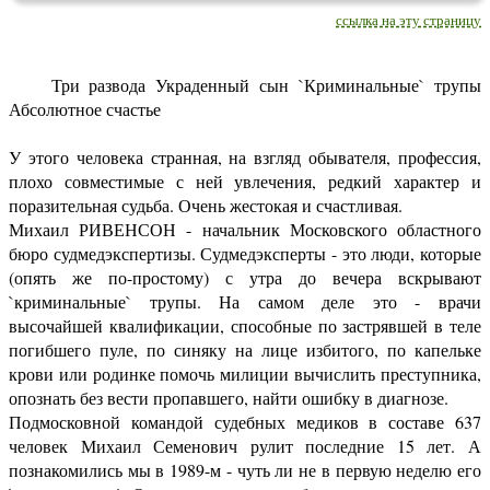
ссылка на эту страницу
Три развода Украденный сын `Криминальные` трупы
Абсолютное счастье
У этого человека странная, на взгляд обывателя, профессия,
плохо совместимые с ней увлечения, редкий характер и
поразительная судьба. Очень жестокая и счастливая.
Михаил РИВЕНСОН - начальник Московского областного
бюро судмедэкспертизы. Судмедэксперты - это люди, которые
(опять же по-простому) с утра до вечера вскрывают
`криминальные` трупы. На самом деле это - врачи
высочайшей квалификации, способные по застрявшей в теле
погибшего пуле, по синяку на лице избитого, по капельке
крови или родинке помочь милиции вычислить преступника,
опознать без вести пропавшего, найти ошибку в диагнозе.
Подмосковной командой судебных медиков в составе 637
человек Михаил Семенович рулит последние 15 лет. А
познакомились мы в 1989-м - чуть ли не в первую неделю его