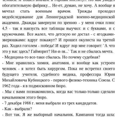
обогатительную фабрику... Не-ет, думаю, не хочу. А вообще я
мечтал стать военным врачом. Трижды проходил
медобследование для Ленинградской военно-медицинской
академии. Дважды завернули по зрению - у меня очки плюс
4,5 - так я наизусть все таблицы выучил: и с буквами, и с
кружочками. Все жалел, что детскую не достал - с ягодками-
зверюшками: вдруг покажут? И прошел окулиста на третий
раз. Ходил гоголем - победа! И вдруг лор мне говорит: `А что
это у вас здесь? Гайморит? Ни-и-зя...` Так и не сбылась мечта.
- Медицина-то все-таки сбылась. Но почему судебная?
- Мне нравились химия, анатомия, и вообще как устроен
человек - я хотел быть хирургом. Пока не встретил своего
будущего учителя, судебного медика, профессора Юрия
Михайловича Кубиицкого - первого физико-техника Союза. С
1962 года - я в подмосковном бюро.
- Мы с вами познакомились, когда вас только-только сделали
начальником этого бюро.
- 7 декабря 1988 г. меня выбрали из трех кандидатов.
- Как - выбрали?
- Вот так. Я же выборный начальник. Кампания тогда шла: