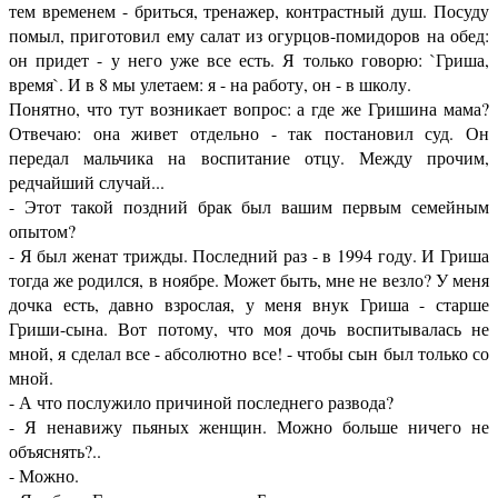
тем временем - бриться, тренажер, контрастный душ. Посуду
помыл, приготовил ему салат из огурцов-помидоров на обед:
он придет - у него уже все есть. Я только говорю: `Гриша,
время`. И в 8 мы улетаем: я - на работу, он - в школу.
Понятно, что тут возникает вопрос: а где же Гришина мама?
Отвечаю: она живет отдельно - так постановил суд. Он
передал мальчика на воспитание отцу. Между прочим,
редчайший случай...
- Этот такой поздний брак был вашим первым семейным
опытом?
- Я был женат трижды. Последний раз - в 1994 году. И Гриша
тогда же родился, в ноябре. Может быть, мне не везло? У меня
дочка есть, давно взрослая, у меня внук Гриша - старше
Гриши-сына. Вот потому, что моя дочь воспитывалась не
мной, я сделал все - абсолютно все! - чтобы сын был только со
мной.
- А что послужило причиной последнего развода?
- Я ненавижу пьяных женщин. Можно больше ничего не
объяснять?..
- Можно.