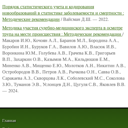
Порядок статистического учета и кодирования
новообразований в статистике заболеваемости и смертности :
Методические рекомендации
/ Вайсман Д.Ш. — 2022.
Методика участия судебно-медицинского эксперта в осмотре
трупа на месте происшествия : Методические рекомендации
/
Макаров И.Ю., Кочоян А.Л., Баранов М.Л., Бородина А.А.,
Буробин И.Н., Буруков Г.А., Вавилов А.Ю., Власюк И.В.,
Воронкина Ю.М., Голубева А.В., Грачева К.В., Григорьев
В.П., Захаркин О.В., Казымов М.А., Кильдюшов Е.М.,
Миненко А.В., Мищенко Е.Ю., Молотков А.Н., Никитин А.В.,
Остробородов В.В., Петров А.В., Рычкова О.Н., Савва О.В.,
Саракаева А.З., Скворцова Л.К., Соболевский М.С., Соколова
З.Ю., Туманов Э.В., Услонцев Д.Н., Цугуля С.В., Яковлев В.В.
— 2024.
Главная