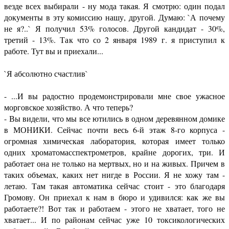
везде всех выбирали - ну мода такая. Я смотрю: один подал
документы в эту комиссию нашу, другой. Думаю: `А почему
не я?..` Я получил 53% голосов. Другой кандидат - 30%,
третий - 13%. Так что со 2 января 1989 г. я приступил к
работе. Тут вы и приехали...
`Я абсолютно счастлив`
- ...И вы радостно продемонстрировали мне свое ужасное
морговское хозяйство. А что теперь?
- Вы видели, что мы все ютились в одном деревянном домике
в МОНИКИ. Сейчас почти весь 6-й этаж 8-го корпуса -
огромная химическая лаборатория, которая имеет только
одних хроматомасспектрометров, крайне дорогих, три. И
работает она не только на мертвых, но и на живых. Причем в
таких объемах, каких нет нигде в России. Я не хожу там -
летаю. Там такая автоматика сейчас стоит - это благодаря
Громову. Он приехал к нам в бюро и удивился: как же вы
работаете?! Вот так и работаем - этого не хватает, того не
хватает... И по районам сейчас уже 10 токсикологических