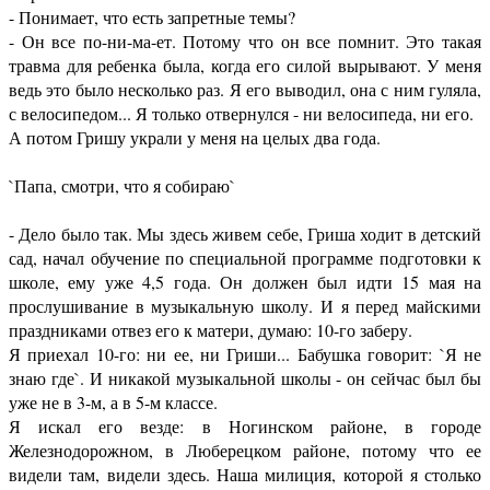
- Понимает, что есть запретные темы?
- Он все по-ни-ма-ет. Потому что он все помнит. Это такая
травма для ребенка была, когда его силой вырывают. У меня
ведь это было несколько раз. Я его выводил, она с ним гуляла,
с велосипедом... Я только отвернулся - ни велосипеда, ни его.
А потом Гришу украли у меня на целых два года.
`Папа, смотри, что я собираю`
- Дело было так. Мы здесь живем себе, Гриша ходит в детский
сад, начал обучение по специальной программе подготовки к
школе, ему уже 4,5 года. Он должен был идти 15 мая на
прослушивание в музыкальную школу. И я перед майскими
праздниками отвез его к матери, думаю: 10-го заберу.
Я приехал 10-го: ни ее, ни Гриши... Бабушка говорит: `Я не
знаю где`. И никакой музыкальной школы - он сейчас был бы
уже не в 3-м, а в 5-м классе.
Я искал его везде: в Ногинском районе, в городе
Железнодорожном, в Люберецком районе, потому что ее
видели там, видели здесь. Наша милиция, которой я столько