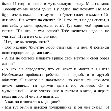
было 44 года, я пошел в музыкальную школу. Мне сказали:
`Вообще-то мы берем до 25. Ну ладно, вас возьмут. Но вам
будет очень тяжело, потому что вы будете сидеть в классе с 16-
летними. Вы хотите на сцену?` Я: `Нет-нет, я не для сцены, я
для себя, у меня профессия есть`. Тут один мой приятель
сказал: `Ты что, с ума сошел? Тебе жениться надо, а не
учиться`. Ну я и не стал учиться...
- И где же вы теперь поете?
- Вот недавно 85-летие бюро отмечали - я пел. Я романсы
пою: городские, цыганские...
- А вы не боитесь навязать Грише свои мечты и свой образ
жизни?
- А как вы определите, что он хочет и может в 10 лет?
Необходимо пробовать ребенка и в одной, и в другой
областях. Я ничего не навязываю, но ежели ты каким-то
делом занялся, ты должен делать его отлично. Он в
музыкальной школе учится еще в третьем классе, а играет
вещи пятого. И ему это нравится.
- А как он относится к медицине?
- Мы тут были в детской поликлинике, и он мне сказал: `Я