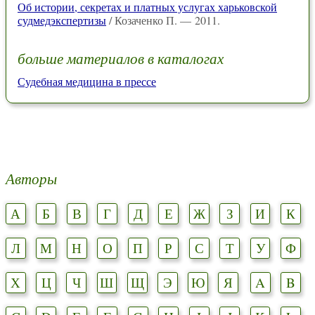
Об истории, секретах и платных услугах харьковской
судмедэкспертизы
/ Козаченко П. — 2011.
больше материалов в каталогах
Судебная медицина в прессе
Авторы
А
Б
В
Г
Д
Е
Ж
З
И
К
Л
М
Н
О
П
Р
С
Т
У
Ф
Х
Ц
Ч
Ш
Щ
Э
Ю
Я
A
B