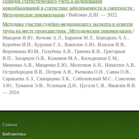
Порядок статистического учета и кодирования
новообразований в статистике заболеваемости и смертности :
Методические рекомендации
/ Вайсман Д.Ш. — 2022.
Методика участия судебно-медицинского эксперта в осмотре
трупа на месте происшествия : Методические рекомендации
/
Макаров И.Ю., Кочоян А.Л., Баранов М.Л., Бородина А.А.,
Буробин И.Н., Буруков Г.А., Вавилов А.Ю., Власюк И.В.,
Воронкина Ю.М., Голубева А.В., Грачева К.В., Григорьев
В.П., Захаркин О.В., Казымов М.А., Кильдюшов Е.М.,
Миненко А.В., Мищенко Е.Ю., Молотков А.Н., Никитин А.В.,
Остробородов В.В., Петров А.В., Рычкова О.Н., Савва О.В.,
Саракаева А.З., Скворцова Л.К., Соболевский М.С., Соколова
З.Ю., Туманов Э.В., Услонцев Д.Н., Цугуля С.В., Яковлев В.В.
— 2024.
Главная
Библиотека