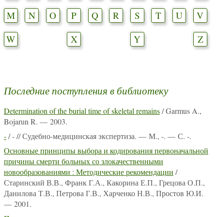
M
N
O
P
Q
R
S
T
U
V
W
X
Y
Z
Последние поступления в библиотеку
Determination of the burial time of skeletal remains
/ Garmus A.,
Bojarun R. — 2003.
-
/ - // Судебно-медицинская экспертиза. — М., -. — С. -.
Основные принципы выбора и кодирования первоначальной
причины смерти больных со злокачественными
новообразованиями : Методические рекомендации
/
Старинский В.В., Франк Г.А., Какорина Е.П., Грецова О.П.,
Данилова Т.В., Петрова Г.В., Харченко Н.В., Простов Ю.И.
— 2001.