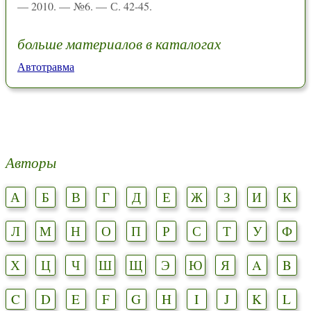
— 2010. — №6. — С. 42-45.
больше материалов в каталогах
Автотравма
Авторы
А
Б
В
Г
Д
Е
Ж
З
И
К
Л
М
Н
О
П
Р
С
Т
У
Ф
Х
Ц
Ч
Ш
Щ
Э
Ю
Я
A
B
C
D
E
F
G
H
I
J
K
L