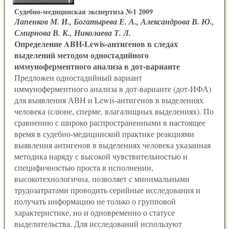
Судебно-медицинская экспертиза №1 2009
Лапенков М. И., Богатырева Е. А., Александрова В. Ю.,
Смирнова В. К., Николаева Т. Л.
Определение ABH-Lewis-антигенов в следах
выделений методом одностадийного
иммуноферментного анализа в дот-варианте
Предложен одностадийный вариант
иммуноферментного анализа в дот-варианте (дот-ИФА)
для выявления АВН и Lewis-антигенов в выделениях
человека (слюне, сперме, влагалищных выделениях). По
сравнению с широко распространенными в настоящее
время в судебно-медицинской практике реакциями
выявления антигенов в выделениях человека указанная
методика наряду с высокой чувствительностью и
специфичностью проста в исполнении,
высокотехнологична, позволяет с минимальными
трудозатратами проводить серийные исследования и
получать информацию не только о групповой
характеристике, но и одновременно о статусе
выделительства. Для исследований используют