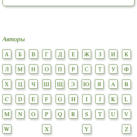
Авторы
А
Б
В
Г
Д
Е
Ж
З
И
К
Л
М
Н
О
П
Р
С
Т
У
Ф
Х
Ц
Ч
Ш
Щ
Э
Ю
Я
A
B
C
D
E
F
G
H
I
J
K
L
M
N
O
P
Q
R
S
T
U
V
W
X
Y
Z