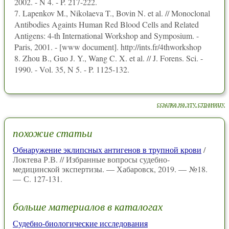
2002. - N 4. - P. 217-222.
7. Lapenkov M., Nikolaeva T., Bovin N. et al. // Monoclonal
Antibodies Againts Human Red Blood Cells and Related
Antigens: 4-th International Workshop and Symposium. -
Paris, 2001. - [www document]. http://ints.fr/4thworkshop
8. Zhou B., Guo J. Y., Wang C. X. et al. // J. Forens. Sci. -
1990. - Vol. 35, N 5. - P. 1125-132.
ссылка на эту страницу
похожие статьи
Обнаружение эклипсных антигенов в трупной крови
/
Локтева Р.В. // Избранные вопросы судебно-
медицинской экспертизы. — Хабаровск, 2019. — №18.
— С. 127-131.
больше материалов в каталогах
Судебно-биологические исследования