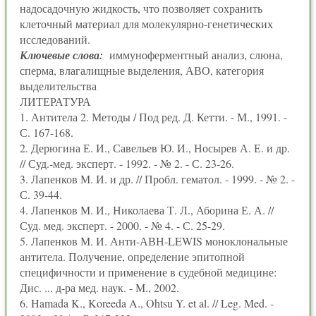
надосадочную жидкость, что позволяет сохранить
клеточный материал для молекулярно-генетических
исследований.
Ключевые слова:
иммуноферментный анализ, слюна,
сперма, влагалищные выделения, АВО, категория
выделительства
ЛИТЕРАТУРА
1. Антитела 2. Методы / Под ред. Д. Кетти. - М., 1991. -
С. 167-168.
2. Дерюгина Е. И., Савельев Ю. И., Носырев А. Е. и др.
// Суд.-мед. эксперт. - 1992. - № 2. - С. 23-26.
3. Лапенков М. И. и др. // Пробл. гематол. - 1999. - № 2. -
С. 39-44.
4. Лапенков М. И., Николаева Т. Л., Аборина Е. А. //
Суд. мед. эксперт. - 2000. - № 4. - С. 25-29.
5. Лапенков М. И. Анти-АВН-LEWIS моноклональные
антитела. Получение, определение эпитопной
специфичности и применение в судебной медицине:
Дис. ... д-ра мед. наук. - М., 2002.
6. Hamada K., Koreeda A., Ohtsu Y. et al. // Leg. Med. -