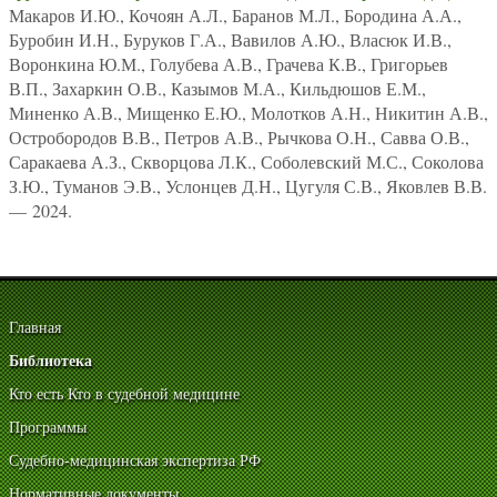
Макаров И.Ю., Кочоян А.Л., Баранов М.Л., Бородина А.А.,
Буробин И.Н., Буруков Г.А., Вавилов А.Ю., Власюк И.В.,
Воронкина Ю.М., Голубева А.В., Грачева К.В., Григорьев
В.П., Захаркин О.В., Казымов М.А., Кильдюшов Е.М.,
Миненко А.В., Мищенко Е.Ю., Молотков А.Н., Никитин А.В.,
Остробородов В.В., Петров А.В., Рычкова О.Н., Савва О.В.,
Саракаева А.З., Скворцова Л.К., Соболевский М.С., Соколова
З.Ю., Туманов Э.В., Услонцев Д.Н., Цугуля С.В., Яковлев В.В.
— 2024.
Главная
Библиотека
Кто есть Кто в судебной медицине
Программы
Судебно-медицинская экспертиза РФ
Нормативные документы