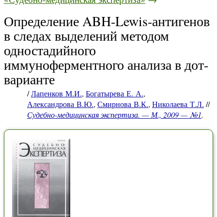
Определение ABH-Lewis-антигенов
в следах выделений методом
одностадийного
иммуноферментного анализа в дот-
варианте
/
Лапенков М.И.
,
Богатырева Е. А.
,
Александрова В.Ю.
,
Смирнова В.К.
,
Николаева Т.Л.
//
Судебно-медицинская экспертиза. — М., 2009 — №1
.