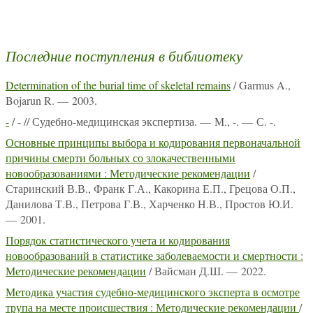
Последние поступления в библиотеку
Determination of the burial time of skeletal remains
/ Garmus A.,
Bojarun R. — 2003.
-
/ - // Судебно-медицинская экспертиза. — М., -. — С. -.
Основные принципы выбора и кодирования первоначальной
причины смерти больных со злокачественными
новообразованиями : Методические рекомендации
/
Старинский В.В., Франк Г.А., Какорина Е.П., Грецова О.П.,
Данилова Т.В., Петрова Г.В., Харченко Н.В., Простов Ю.И.
— 2001.
Порядок статистического учета и кодирования
новообразований в статистике заболеваемости и смертности :
Методические рекомендации
/ Вайсман Д.Ш. — 2022.
Методика участия судебно-медицинского эксперта в осмотре
трупа на месте происшествия : Методические рекомендации
/