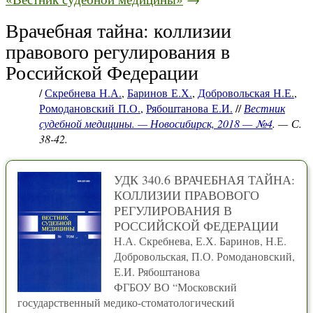
Врачебная тайна: коллизии
правового регулирования в
Российской Федерации
/
Скребнева Н.А.
,
Баринов Е.Х.
,
Добровольская Н.Е.
,
Ромодановский П.О.
,
Рябоштанова Е.И.
//
Вестник
судебной медицины. — Новосибирск, 2018 — №4
. — С.
38-42.
УДК 340.6 ВРАЧЕБНАЯ ТАЙНА:
КОЛЛИЗИИ ПРАВОВОГО
РЕГУЛИРОВАНИЯ В
РОССИЙСКОЙ ФЕДЕРАЦИИ
Н.А. Скребнева, Е.Х. Баринов, Н.Е.
Добровольская, П.О. Ромодановский,
Е.И. Рябоштанова
ФГБОУ ВО “Московский
государственный медико-стоматологический