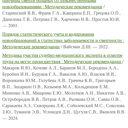
причины смерти больных со злокачественными
новообразованиями : Методические рекомендации
/
Старинский В.В., Франк Г.А., Какорина Е.П., Грецова О.П.,
Данилова Т.В., Петрова Г.В., Харченко Н.В., Простов Ю.И.
— 2001.
Порядок статистического учета и кодирования
новообразований в статистике заболеваемости и смертности :
Методические рекомендации
/ Вайсман Д.Ш. — 2022.
Методика участия судебно-медицинского эксперта в осмотре
трупа на месте происшествия : Методические рекомендации
/
Макаров И.Ю., Кочоян А.Л., Баранов М.Л., Бородина А.А.,
Буробин И.Н., Буруков Г.А., Вавилов А.Ю., Власюк И.В.,
Воронкина Ю.М., Голубева А.В., Грачева К.В., Григорьев
В.П., Захаркин О.В., Казымов М.А., Кильдюшов Е.М.,
Миненко А.В., Мищенко Е.Ю., Молотков А.Н., Никитин А.В.,
Остробородов В.В., Петров А.В., Рычкова О.Н., Савва О.В.,
Саракаева А.З., Скворцова Л.К., Соболевский М.С., Соколова
З.Ю., Туманов Э.В., Услонцев Д.Н., Цугуля С.В., Яковлев В.В.
— 2024.