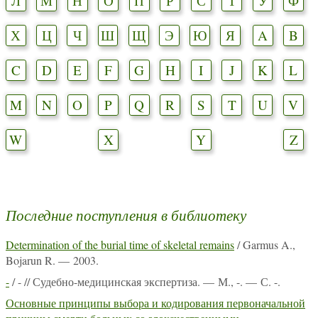
Л
М
Н
О
П
Р
С
Т
У
Ф
Х
Ц
Ч
Ш
Щ
Э
Ю
Я
A
B
C
D
E
F
G
H
I
J
K
L
M
N
O
P
Q
R
S
T
U
V
W
X
Y
Z
Последние поступления в библиотеку
Determination of the burial time of skeletal remains
/ Garmus A.,
Bojarun R. — 2003.
-
/ - // Судебно-медицинская экспертиза. — М., -. — С. -.
Основные принципы выбора и кодирования первоначальной