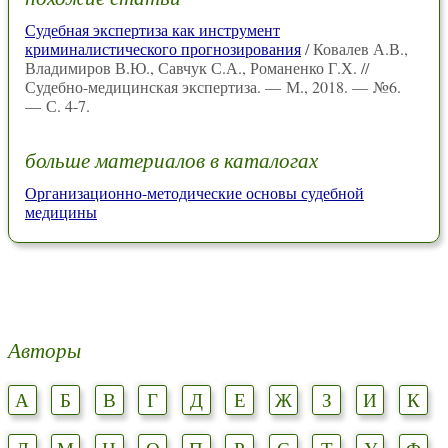
Судебная экспертиза как инструмент
криминалистического прогнозирования
/ Ковалев А.В.,
Владимиров В.Ю., Савчук С.А., Романенко Г.Х. //
Судебно-медицинская экспертиза. — М., 2018. — №6.
— С. 4-7.
больше материалов в каталогах
Организационно-методические основы судебной
медицины
Авторы
А
Б
В
Г
Д
Е
Ж
З
И
К