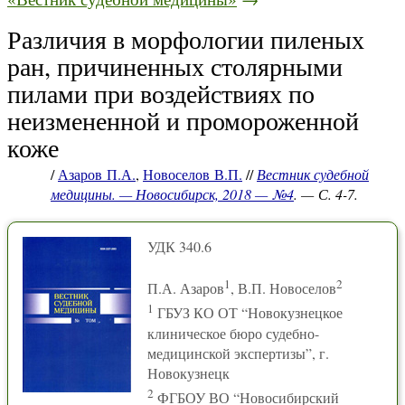
Различия в морфологии пиленых
ран, причиненных столярными
пилами при воздействиях по
неизмененной и промороженной
коже
/
Азаров П.А.
,
Новоселов В.П.
//
Вестник судебной
медицины. — Новосибирск, 2018 — №4
. — С. 4-7.
УДК 340.6
1
2
П.А. Азаров
, В.П. Новоселов
1
ГБУЗ КО ОТ “Новокузнецкое
клиническое бюро судебно-
медицинской экспертизы”, г.
Новокузнецк
2
ФГБОУ ВО “Новосибирский