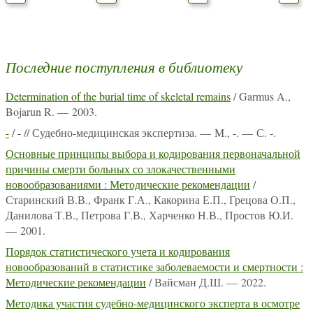
Последние поступления в библиотеку
Determination of the burial time of skeletal remains
/ Garmus A.,
Bojarun R. — 2003.
-
/ - // Судебно-медицинская экспертиза. — М., -. — С. -.
Основные принципы выбора и кодирования первоначальной
причины смерти больных со злокачественными
новообразованиями : Методические рекомендации
/
Старинский В.В., Франк Г.А., Какорина Е.П., Грецова О.П.,
Данилова Т.В., Петрова Г.В., Харченко Н.В., Простов Ю.И.
— 2001.
Порядок статистического учета и кодирования
новообразований в статистике заболеваемости и смертности :
Методические рекомендации
/ Вайсман Д.Ш. — 2022.
Методика участия судебно-медицинского эксперта в осмотре