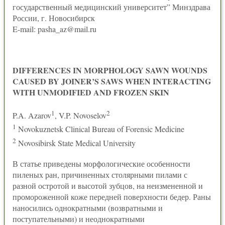
государственный медицинский университет” Минздрава
России, г. Новосибирск
E-mail: pasha_az@mail.ru
DIFFERENCES IN MORPHOLOGY SAWN WOUNDS
CAUSED BY JOINER’S SAWS WHEN INTERACTING
WITH UNMODIFIED AND FROZEN SKIN
1
2
P.A. Azarov
, V.P. Novoselov
1
Novokuznetsk Clinical Bureau of Forensic Medicine
2
Novosibirsk State Medical University
В статье приведены морфологические особенности
пиленых ран, причиненных столярными пилами с
разной остротой и высотой зубцов, на неизмененной и
промороженной коже передней поверхности бедер. Раны
наносились однократными (возвратными и
поступательными) и неоднократными