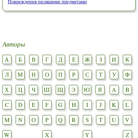
Повреждения пилящими предметами
Авторы
А
Б
В
Г
Д
Е
Ж
З
И
К
Л
М
Н
О
П
Р
С
Т
У
Ф
Х
Ц
Ч
Ш
Щ
Э
Ю
Я
A
B
C
D
E
F
G
H
I
J
K
L
M
N
O
P
Q
R
S
T
U
V
W
X
Y
Z