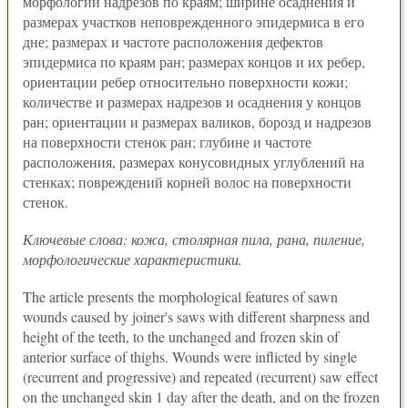
морфологии надрезов по краям; ширине осаднения и
размерах участков неповрежденного эпидермиса в его
дне; размерах и частоте расположения дефектов
эпидермиса по краям ран; размерах концов и их ребер,
ориентации ребер относительно поверхности кожи;
количестве и размерах надрезов и осаднения у концов
ран; ориентации и размерах валиков, борозд и надрезов
на поверхности стенок ран; глубине и частоте
расположения, размерах конусовидных углублений на
стенках; повреждений корней волос на поверхности
стенок.
Ключевые слова: кожа, столярная пила, рана, пиление,
морфологические характеристики.
The article presents the morphological features of sawn
wounds caused by joiner's saws with different sharpness and
height of the teeth, to the unchanged and frozen skin of
anterior surface of thighs. Wounds were inflicted by single
(recurrent and progressive) and repeated (recurrent) saw effect
on the unchanged skin 1 day after the death, and on the frozen