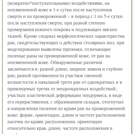
(возвратно*поступательными) воздействиями, на
неизмененной коже в 1-е сутки после наступления
смерти и на промороженной – в период с 1 по 5-е сутки
после наступления смерти, при разной степени
промерзания кожного покрова и подлежащих мягких
тканей. Кроме сходных морфологических характеристик
ран, свидетельствующих о действии столярных пил, при
моделировании выявлены признаки, отличающие
пиленые раны на промороженной коже, от ран на
неизмененной коже. Обнаруженные различия
заключаются в: разной длине, ширине зияния и глубине
ран; разной протяженности участков сменной
волнистости в начальной трети ран от однократных и в
приконцевых третях от неоднократных воздействий;
участках пластической деформации эпидермиса, в виде
его перерастяжения, с образованием складок, отогнутых
в направлении пиления по краям ран на промороженной
коже; форме, ориентации, длине и частоте расположения
насечек по краям; расположении, ориентации
относительно края, длине, частоте расположения и