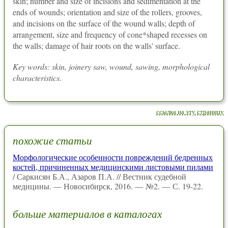
skin; number and size of incisions and sedimentation at the
ends of wounds; orientation and size of the rollers, grooves,
and incisions on the surface of the wound walls; depth of
arrangement, size and frequency of cone*shaped recesses on
the walls; damage of hair roots on the walls' surface.
Key words: skin, joinery saw, wound, sawing, morphological
characteristics.
ссылка на эту страницу
похожие статьи
Морфологические особенности повреждений бедренных
костей, причиненных медицинскими листовыми пилами
/ Саркисян Б.А., Азаров П.А. // Вестник судебной
медицины. — Новосибирск, 2016. — №2. — С. 19-22.
больше материалов в каталогах