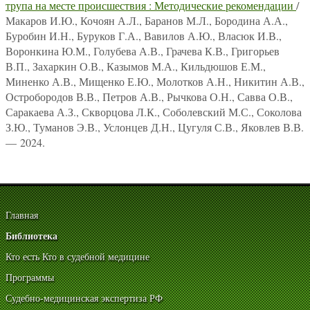
трупа на месте происшествия : Методические рекомендации
/
Макаров И.Ю., Кочоян А.Л., Баранов М.Л., Бородина А.А.,
Буробин И.Н., Буруков Г.А., Вавилов А.Ю., Власюк И.В.,
Воронкина Ю.М., Голубева А.В., Грачева К.В., Григорьев
В.П., Захаркин О.В., Казымов М.А., Кильдюшов Е.М.,
Миненко А.В., Мищенко Е.Ю., Молотков А.Н., Никитин А.В.,
Остробородов В.В., Петров А.В., Рычкова О.Н., Савва О.В.,
Саракаева А.З., Скворцова Л.К., Соболевский М.С., Соколова
З.Ю., Туманов Э.В., Услонцев Д.Н., Цугуля С.В., Яковлев В.В.
— 2024.
Главная
Библиотека
Кто есть Кто в судебной медицине
Программы
Судебно-медицинская экспертиза РФ