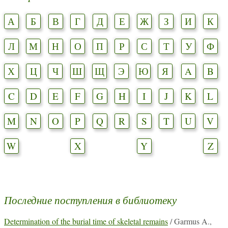
А
Б
В
Г
Д
Е
Ж
З
И
К
Л
М
Н
О
П
Р
С
Т
У
Ф
Х
Ц
Ч
Ш
Щ
Э
Ю
Я
A
B
C
D
E
F
G
H
I
J
K
L
M
N
O
P
Q
R
S
T
U
V
W
X
Y
Z
Последние поступления в библиотеку
Determination of the burial time of skeletal remains
/ Garmus A.,