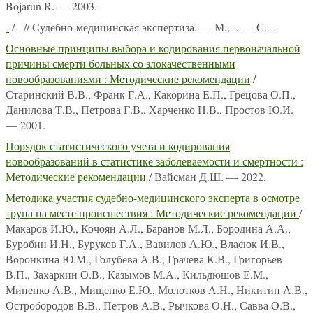
Bojarun R. — 2003.
-
/ - // Судебно-медицинская экспертиза. — М., -. — С. -.
Основные принципы выбора и кодирования первоначальной
причины смерти больных со злокачественными
новообразованиями : Методические рекомендации
/
Старинский В.В., Франк Г.А., Какорина Е.П., Грецова О.П.,
Данилова Т.В., Петрова Г.В., Харченко Н.В., Простов Ю.И.
— 2001.
Порядок статистического учета и кодирования
новообразований в статистике заболеваемости и смертности :
Методические рекомендации
/ Вайсман Д.Ш. — 2022.
Методика участия судебно-медицинского эксперта в осмотре
трупа на месте происшествия : Методические рекомендации
/
Макаров И.Ю., Кочоян А.Л., Баранов М.Л., Бородина А.А.,
Буробин И.Н., Буруков Г.А., Вавилов А.Ю., Власюк И.В.,
Воронкина Ю.М., Голубева А.В., Грачева К.В., Григорьев
В.П., Захаркин О.В., Казымов М.А., Кильдюшов Е.М.,
Миненко А.В., Мищенко Е.Ю., Молотков А.Н., Никитин А.В.,
Остробородов В.В., Петров А.В., Рычкова О.Н., Савва О.В.,