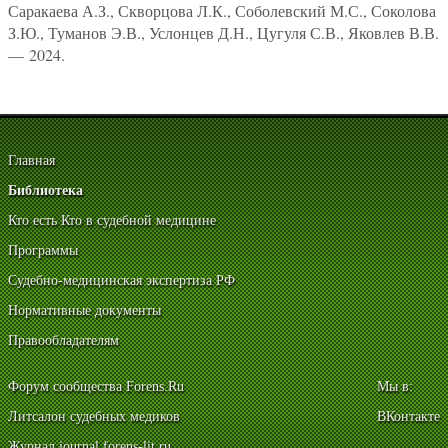
Саракаева А.З., Скворцова Л.К., Соболевский М.С., Соколова
З.Ю., Туманов Э.В., Услонцев Д.Н., Цугуля С.В., Яковлев В.В.
— 2024.
Главная
Библиотека
Кто есть Кто в судебной медицине
Программы
Судебно-медицинская экспертиза РФ
Нормативные документы
Правообладателям
Форум сообщества Forens.Ru
Мы в:
Литсалон судебных медиков
ВКонтакте
Журнал journal.forens-lit.ru