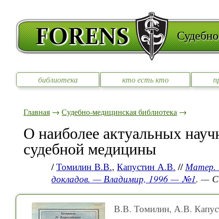
Судебно
библиотека
кто есть кто
п
Главная
→
Судебно-медицинская библиотека
→
О наиболее актуальных науч
судебной медицины
/
Томилин В.В.
,
Капустин А.В.
//
Матер. 
докладов. — Владимир, 1996 — №1
. — С
В.В. Томилин, А.В. Капус