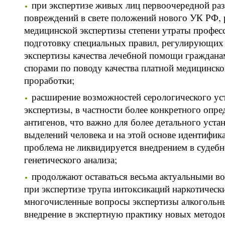
при экспертизе живых лиц первоочередной ра
повреждений в свете положений нового УК РФ, 
медицинской экспертизы степени утраты профес
подготовку специальных правил, регулирующих 
экспертизы качества лечебной помощи гражданам 
спорами по поводу качества платной медицинск
проработки;
расширение возможностей серологического ус
экспертизы, в частности более конкретного опр
антигенов, что важно для более детального уст
выделений человека и на этой основе идентифика
проблема не ликвидируется внедрением в судеб
генетического анализа;
продолжают оставаться весьма актуальными в
при экспертизе трупа интоксикаций наркотичес
многочисленные вопросы экспертизы алкогольны
внедрение в экспертную практику новых методов