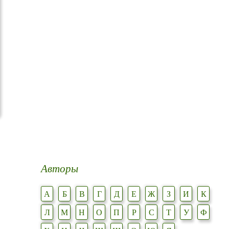
Авторы
А
Б
В
Г
Д
Е
Ж
З
И
К
Л
М
Н
О
П
Р
С
Т
У
Ф