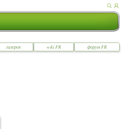
галерея
wiki FR
форум FR