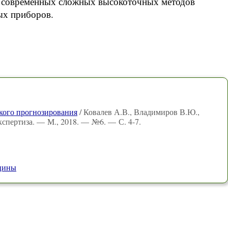
ия современных сложных высокоточных методов
ых приборов.
кого прогнозирования
/ Ковалев А.В., Владимиров В.Ю.,
кспертиза. — М., 2018. — №6. — С. 4-7.
ицины