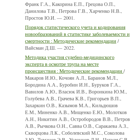
Франк Г.А., Какорина Е.П., Грецова О.П.,
Данилова Т.В., Петрова Г.В., Харченко Н.В.,
Простов Ю.И. — 2001.
Порядок статистического учета и кодирования
новообразований в статистике заболеваемости и
смертности : Методические рекомендации
/
Вайсман Д.Ш. — 2022.
Методика участия судебно-медицинского
эксперта в осмотре трупа на месте
происшествия : Методические рекомендации
/
Макаров И.Ю., Кочоян А.Л., Баранов М.Л.,
Бородина А.А., Буробин И.Н., Буруков Г.А.,
Вавилов А.Ю., Власюк И.В., Воронкина Ю.М.,
Голубева А.В., Грачева К.В., Григорьев В.П.,
Захаркин О.В., Казымов М.А., Кильдюшов
Е.М., Миненко А.В., Мищенко Е.Ю., Молотков
А.Н., Никитин А.В., Остробородов В.В., Петров
А.В., Рычкова О.Н., Савва О.В., Саракаева А.З.,
Скворцова Л.К., Соболевский М.С., Соколова
З.Ю., Туманов Э.В., Услонцев Д.Н., Цугуля С.В.,