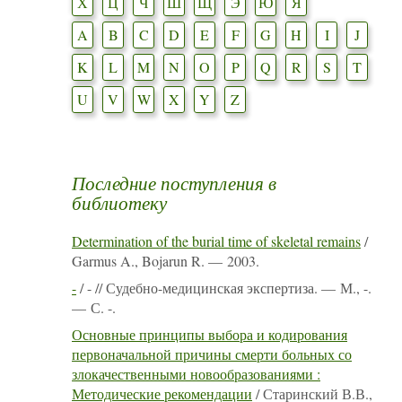
Х
Ц
Ч
Ш
Щ
Э
Ю
Я
A
B
C
D
E
F
G
H
I
J
K
L
M
N
O
P
Q
R
S
T
U
V
W
X
Y
Z
Последние поступления в
библиотеку
Determination of the burial time of skeletal remains
/
Garmus A., Bojarun R. — 2003.
-
/ - // Судебно-медицинская экспертиза. — М., -.
— С. -.
Основные принципы выбора и кодирования
первоначальной причины смерти больных со
злокачественными новообразованиями :
Методические рекомендации
/ Старинский В.В.,