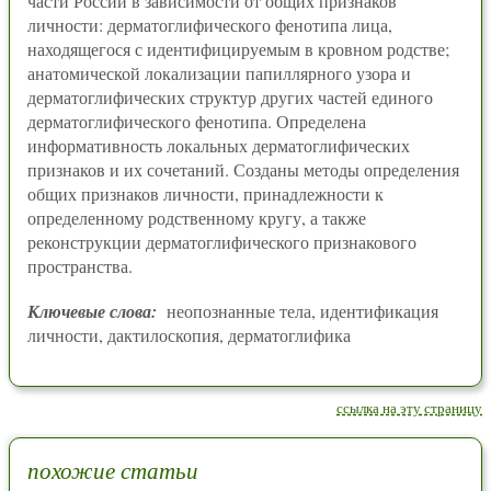
части России в зависимости от общих признаков
личности: дерматоглифического фенотипа лица,
находящегося с идентифицируемым в кровном родстве;
анатомической локализации папиллярного узора и
дерматоглифических структур других частей единого
дерматоглифического фенотипа. Определена
информативность локальных дерматоглифических
признаков и их сочетаний. Созданы методы определения
общих признаков личности, принадлежности к
определенному родственному кругу, а также
реконструкции дерматоглифического признакового
пространства.
Ключевые слова:
неопознанные тела, идентификация
личности, дактилоскопия, дерматоглифика
ссылка на эту страницу
похожие статьи