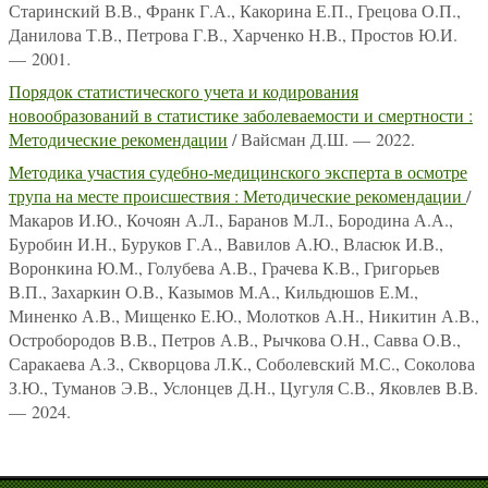
Старинский В.В., Франк Г.А., Какорина Е.П., Грецова О.П.,
Данилова Т.В., Петрова Г.В., Харченко Н.В., Простов Ю.И.
— 2001.
Порядок статистического учета и кодирования
новообразований в статистике заболеваемости и смертности :
Методические рекомендации
/ Вайсман Д.Ш. — 2022.
Методика участия судебно-медицинского эксперта в осмотре
трупа на месте происшествия : Методические рекомендации
/
Макаров И.Ю., Кочоян А.Л., Баранов М.Л., Бородина А.А.,
Буробин И.Н., Буруков Г.А., Вавилов А.Ю., Власюк И.В.,
Воронкина Ю.М., Голубева А.В., Грачева К.В., Григорьев
В.П., Захаркин О.В., Казымов М.А., Кильдюшов Е.М.,
Миненко А.В., Мищенко Е.Ю., Молотков А.Н., Никитин А.В.,
Остробородов В.В., Петров А.В., Рычкова О.Н., Савва О.В.,
Саракаева А.З., Скворцова Л.К., Соболевский М.С., Соколова
З.Ю., Туманов Э.В., Услонцев Д.Н., Цугуля С.В., Яковлев В.В.
— 2024.