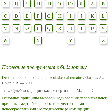
Х
Ц
Ч
Ш
Щ
Э
Ю
Я
A
B
C
D
E
F
G
H
I
J
K
L
M
N
O
P
Q
R
S
T
U
V
W
X
Y
Z
Последние поступления в библиотеку
Determination of the burial time of skeletal remains
/ Garmus A.,
Bojarun R. — 2003.
-
/ - // Судебно-медицинская экспертиза. — М., -. — С. -.
Основные принципы выбора и кодирования первоначальной
причины смерти больных со злокачественными
новообразованиями : Методические рекомендации
/