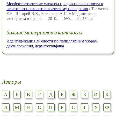
Морфогенетические маркеры предрасположенности к
негативно-психопатологическому поведению
/ Толмачева
Е.Б., Шамрей В.К., Божченко А.П. // Медицинская
экспертиза и право. — 2010. — №5. — С. 43-44.
больше материалов в каталогах
Идентификация личности по папиллярным узорам,
дактилоскопия, дерматоглифика
Авторы
А
Б
В
Г
Д
Е
Ж
З
И
К
Л
М
Н
О
П
Р
С
Т
У
Ф