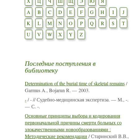
Х
Ц
Ч
Ш
Щ
Э
Ю
Я
A
B
C
D
E
F
G
H
I
J
K
L
M
N
O
P
Q
R
S
T
U
V
W
X
Y
Z
Последние поступления в
библиотеку
Determination of the burial time of skeletal remains
/
Garmus A., Bojarun R. — 2003.
-
/ - // Судебно-медицинская экспертиза. — М., -.
— С. -.
Основные принципы выбора и кодирования
первоначальной причины смерти больных со
злокачественными новообразованиями :
Методические рекомендации
/ Старинский В.В.,