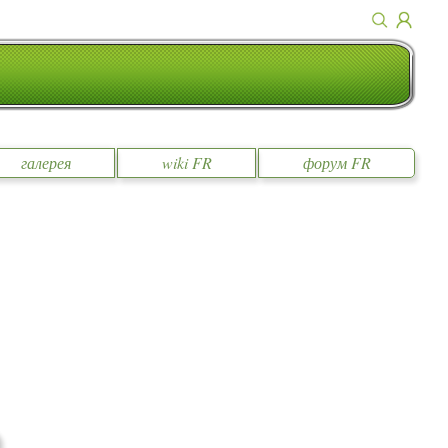
галерея
wiki FR
форум FR