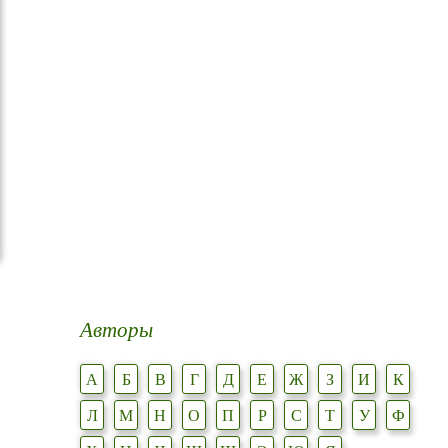
Авторы
А
Б
В
Г
Д
Е
Ж
З
И
К
Л
М
Н
О
П
Р
С
Т
У
Ф