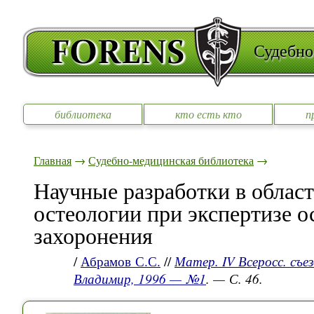
Судебно
библиотека
кто есть кто
п
Главная
→
Судебно-медицинская библиотека
→
Научные разработки в облас
остеологии при экспертизе о
захоронения
/
Абрамов С.С.
//
Матер. IV Всеросс. съе
Владимир, 1996 — №1
. — С. 46.