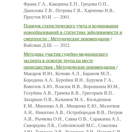
Франк Г.А., Какорина Е.П., Грецова О.П.,
Данилова Т.В., Петрова Г.В., Харченко Н.В.,
Простов Ю.И. — 2001.
Порядок статистического учета и кодирования
новообразований в статистике заболеваемости и
смертности : Методические рекомендации
/
Вайсман Д.Ш. — 2022.
Методика участия судебно-медицинского
эксперта в осмотре трупа на месте
происшествия : Методические рекомендации
/
Макаров И.Ю., Кочоян А.Л., Баранов М.Л.,
Бородина А.А., Буробин И.Н., Буруков Г.А.,
Вавилов А.Ю., Власюк И.В., Воронкина Ю.М.,
Голубева А.В., Грачева К.В., Григорьев В.П.,
Захаркин О.В., Казымов М.А., Кильдюшов
Е.М., Миненко А.В., Мищенко Е.Ю., Молотков
А.Н., Никитин А.В., Остробородов В.В., Петров
А.В., Рычкова О.Н., Савва О.В., Саракаева А.З.,
Скворцова Л.К., Соболевский М.С., Соколова
З.Ю., Туманов Э.В., Услонцев Д.Н., Цугуля С.В.,