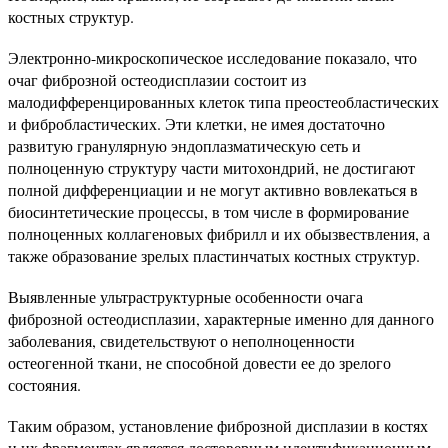
костных структур.
Электронно-микроскопическое исследование показало, что
очаг фиброзной остеодисплазии состоит из
малодифференцированных клеток типа преостеобластических
и фибробластических. Эти клетки, не имея достаточно
развитую гранулярную эндоплазматическую сеть и
полноценную структуру части митохондрий, не достигают
полной дифференциации и не могут активно вовлекаться в
биосинтетические процессы, в том числе в формирование
полноценных коллагеновых фибрилл и их обызвествления, а
также образование зрелых пластинчатых костных структур.
Выявленные ультраструктурные особенности очага
фиброзной остеодисплазии, характерные именно для данного
заболевания, свидетельствуют о неполноценности
остеогенной ткани, не способной довести ее до зрелого
состояния.
Таким образом, установление фиброзной дисплазии в костях
и их фрагментах является достоверным идентификационным