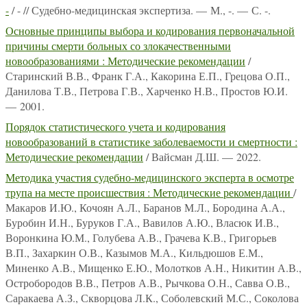
-
/ - // Судебно-медицинская экспертиза. — М., -. — С. -.
Основные принципы выбора и кодирования первоначальной
причины смерти больных со злокачественными
новообразованиями : Методические рекомендации
/
Старинский В.В., Франк Г.А., Какорина Е.П., Грецова О.П.,
Данилова Т.В., Петрова Г.В., Харченко Н.В., Простов Ю.И.
— 2001.
Порядок статистического учета и кодирования
новообразований в статистике заболеваемости и смертности :
Методические рекомендации
/ Вайсман Д.Ш. — 2022.
Методика участия судебно-медицинского эксперта в осмотре
трупа на месте происшествия : Методические рекомендации
/
Макаров И.Ю., Кочоян А.Л., Баранов М.Л., Бородина А.А.,
Буробин И.Н., Буруков Г.А., Вавилов А.Ю., Власюк И.В.,
Воронкина Ю.М., Голубева А.В., Грачева К.В., Григорьев
В.П., Захаркин О.В., Казымов М.А., Кильдюшов Е.М.,
Миненко А.В., Мищенко Е.Ю., Молотков А.Н., Никитин А.В.,
Остробородов В.В., Петров А.В., Рычкова О.Н., Савва О.В.,
Саракаева А.З., Скворцова Л.К., Соболевский М.С., Соколова