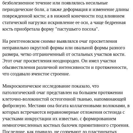
безболезненное течение или появлялись несильные
периодические боли, а также деформация и изменение длины
поврежденной кости; а в нижней конечности под влиянием
статической нагрузки искривление ее оси, а чаще бедренная
кость приобретала форму "пастушьего посоха".
На рентгеновском снимке выявлялся очаг просветления
неправильно округлой формы или овальной формы разного
размера, четко отграниченный от остальных участков кости.
Этот очаг просветления неоднороден. Он имел участки
обызвествления различной интенсивности и протяженности,
что создавало ячеистое строение.
Микроскопическое исследование показало, что
патологический очаг представлен на большем протяжении
клеточно-волокнистой остеогенной тканью, напоминающей
фиброзную. Местами она богата коллагеновыми волокнами, в
которых встречаются неравномерные отложения остеоида с
участками инкрустации их известью, с формированием
немногочисленных костных балочек примитивного строения.
Последние, как правило, не созревают до пластинчатых