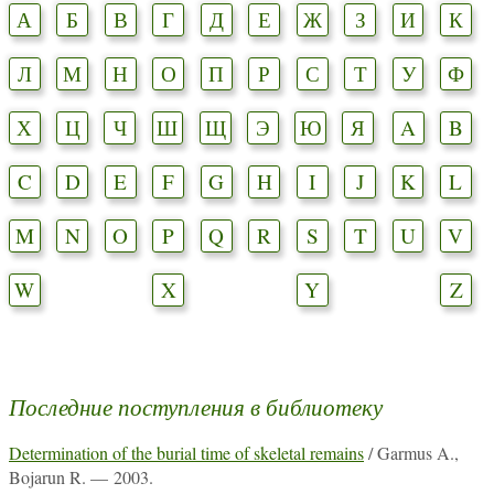
А
Б
В
Г
Д
Е
Ж
З
И
К
Л
М
Н
О
П
Р
С
Т
У
Ф
Х
Ц
Ч
Ш
Щ
Э
Ю
Я
A
B
C
D
E
F
G
H
I
J
K
L
M
N
O
P
Q
R
S
T
U
V
W
X
Y
Z
Последние поступления в библиотеку
Determination of the burial time of skeletal remains
/ Garmus A.,
Bojarun R. — 2003.