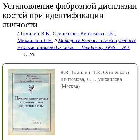
Установление фиброзной дисплазии
костей при идентификации
личности
/
Томилин В.В.
,
Осипенкова-Вичтомова Т.К.
,
Михайлова Л.Н.
//
Матер. IV Всеросс. съезда судебных
медиков: тезисы докладов. — Владимир, 1996 — №1
.
— С. 55.
В.В. Томилин, Т.К. Осипенкова-
Вичтомова, Л.Н. Михайлова
(Москва)