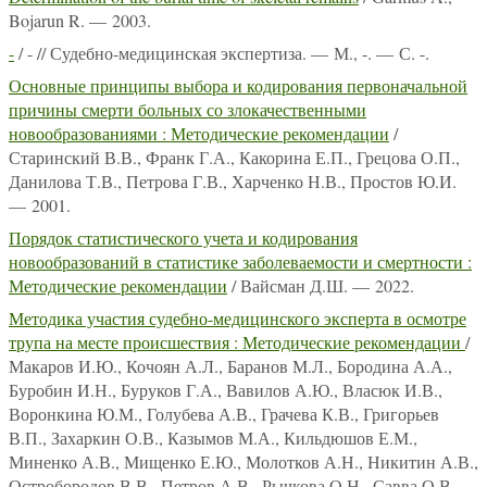
Bojarun R. — 2003.
-
/ - // Судебно-медицинская экспертиза. — М., -. — С. -.
Основные принципы выбора и кодирования первоначальной
причины смерти больных со злокачественными
новообразованиями : Методические рекомендации
/
Старинский В.В., Франк Г.А., Какорина Е.П., Грецова О.П.,
Данилова Т.В., Петрова Г.В., Харченко Н.В., Простов Ю.И.
— 2001.
Порядок статистического учета и кодирования
новообразований в статистике заболеваемости и смертности :
Методические рекомендации
/ Вайсман Д.Ш. — 2022.
Методика участия судебно-медицинского эксперта в осмотре
трупа на месте происшествия : Методические рекомендации
/
Макаров И.Ю., Кочоян А.Л., Баранов М.Л., Бородина А.А.,
Буробин И.Н., Буруков Г.А., Вавилов А.Ю., Власюк И.В.,
Воронкина Ю.М., Голубева А.В., Грачева К.В., Григорьев
В.П., Захаркин О.В., Казымов М.А., Кильдюшов Е.М.,
Миненко А.В., Мищенко Е.Ю., Молотков А.Н., Никитин А.В.,
Остробородов В.В., Петров А.В., Рычкова О.Н., Савва О.В.,