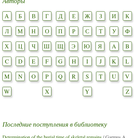
Авторы
А
Б
В
Г
Д
Е
Ж
З
И
К
Л
М
Н
О
П
Р
С
Т
У
Ф
Х
Ц
Ч
Ш
Щ
Э
Ю
Я
A
B
C
D
E
F
G
H
I
J
K
L
M
N
O
P
Q
R
S
T
U
V
W
X
Y
Z
Последние поступления в библиотеку
Determination of the burial time of skeletal remains
/ Garmus A.,