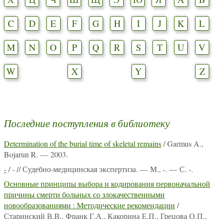
C
D
E
F
G
H
I
J
K
L
M
N
O
P
Q
R
S
T
U
V
W
X
Y
Z
Последние поступления в библиотеку
Determination of the burial time of skeletal remains
/ Garmus A.,
Bojarun R. — 2003.
-
/ - // Судебно-медицинская экспертиза. — М., -. — С. -.
Основные принципы выбора и кодирования первоначальной
причины смерти больных со злокачественными
новообразованиями : Методические рекомендации
/
Старинский В.В., Франк Г.А., Какорина Е.П., Грецова О.П.,