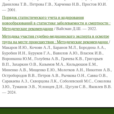
Данилова Т.В., Петрова Г.В., Харченко Н.В., Простов Ю.И.
— 2001.
Порядок статистического учета и кодирования
новообразований в статистике заболеваемости и смертности :
Методические рекомендации
/ Вайсман Д.Ш. — 2022.
Методика участия судебно-медицинского эксперта в осмотре
трупа на месте происшествия : Методические рекомендации
/
Макаров И.Ю., Кочоян А.Л., Баранов М.Л., Бородина А.А.,
Буробин И.Н., Буруков Г.А., Вавилов А.Ю., Власюк И.В.,
Воронкина Ю.М., Голубева А.В., Грачева К.В., Григорьев
В.П., Захаркин О.В., Казымов М.А., Кильдюшов Е.М.,
Миненко А.В., Мищенко Е.Ю., Молотков А.Н., Никитин А.В.,
Остробородов В.В., Петров А.В., Рычкова О.Н., Савва О.В.,
Саракаева А.З., Скворцова Л.К., Соболевский М.С., Соколова
З.Ю., Туманов Э.В., Услонцев Д.Н., Цугуля С.В., Яковлев В.В.
— 2024.