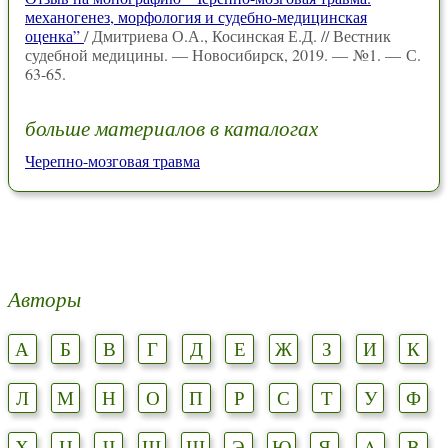
механогенез, морфология и судебно-медицинская
оценка”
/ Дмитриева О.А., Косинская Е.Д. // Вестник
судебной медицины. — Новосибирск, 2019. — №1. — С.
63-65.
больше материалов в каталогах
Черепно-мозговая травма
Авторы
А
Б
В
Г
Д
Е
Ж
З
И
К
Л
М
Н
О
П
Р
С
Т
У
Ф
Х
Ц
Ч
Ш
Щ
Э
Ю
Я
A
B