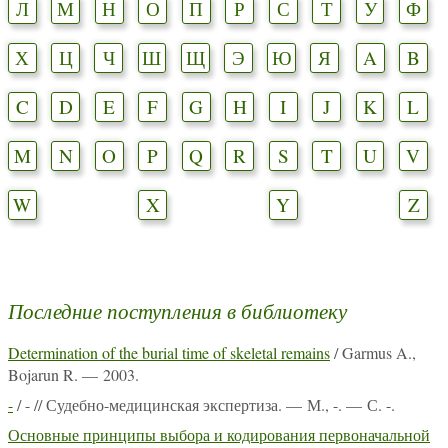
Л
М
Н
О
П
Р
С
Т
У
Ф
Х
Ц
Ч
Ш
Щ
Э
Ю
Я
A
B
C
D
E
F
G
H
I
J
K
L
M
N
O
P
Q
R
S
T
U
V
W
X
Y
Z
Последние поступления в библиотеку
Determination of the burial time of skeletal remains
/ Garmus A.,
Bojarun R. — 2003.
-
/ - // Судебно-медицинская экспертиза. — М., -. — С. -.
Основные принципы выбора и кодирования первоначальной