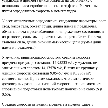
ударяющего предмета фиксировалась на фотопленку с
использованием стробоскопического эффекта. Расчетным
путем определялась скорость в момент удара.
У всех испытуемых определялись следующие параметры: рост
стоя, масса тела, обхват груди, длина плеча и предплечья,
обхваты плеча в расслабленном и напряженном состояниях и
их разность, силы мышц кисти и мышц-разгибателей плеча,
становая сила, длина биокинематической цепи (сумма длин
плеча и предплечья).
У мужчин, занимающихся спортом, средняя скорость
предмета при ударе составила 14,95833 м/с, у мужчин, не
занимавшихся спортом 14,17578 м/с, В этих же группах у
женщин скорости составили 9,05457 м/с и 8,37868 м/с
соответственно. При этом оказалось, что статистически
достоверных различий значений скорости в зависимости от
спортивной подготовки испытуемых получено не было (S (t)<
0,60).
Средняя скорость движения предмета в момент удара у