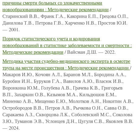
причины смерти больных со злокачественными
новообразованиями : Методические рекомендации
/
Старинский В.В., Франк Г.А., Какорина Е.П., Грецова О.П.,
Данилова Т.В., Петрова Г.В., Харченко Н.В., Простов Ю.И.
— 2001.
Порядок статистического учета и кодирования
новообразований в статистике заболеваемости и смертности :
Методические рекомендации
/ Вайсман Д.Ш. — 2022.
Методика участия судебно-медицинского эксперта в осмотре
трупа на месте происшествия : Методические рекомендации
/
Макаров И.Ю., Кочоян А.Л., Баранов М.Л., Бородина А.А.,
Буробин И.Н., Буруков Г.А., Вавилов А.Ю., Власюк И.В.,
Воронкина Ю.М., Голубева А.В., Грачева К.В., Григорьев
В.П., Захаркин О.В., Казымов М.А., Кильдюшов Е.М.,
Миненко А.В., Мищенко Е.Ю., Молотков А.Н., Никитин А.В.,
Остробородов В.В., Петров А.В., Рычкова О.Н., Савва О.В.,
Саракаева А.З., Скворцова Л.К., Соболевский М.С., Соколова
З.Ю., Туманов Э.В., Услонцев Д.Н., Цугуля С.В., Яковлев В.В.
— 2024.