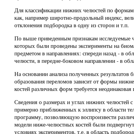
Для классификации нижних челюстей по формам
как, например широтно-продольный индекс, вели
отклонения подбородка в одну из сторон и т.п.
По выше приведенным признакам исследуемые ч
которых были проведены эксперименты на биом
предметом в направлениях: спереди назад - в обл
челюсти, в передне-боковом направлении - в об
На основании анализа полученных результатов б
образования переломов зависит от формы нижне
костей различных форм требуется неодинаковая 
Сведения о размерах и углах нижних челюстей с
примерно приближенных к эллипсу в области тел
программу, позволяющую воспроизвести различ
модели ниже-челюстных костей были подвергнуты
условиях экспериментов, т.е. в область подборо