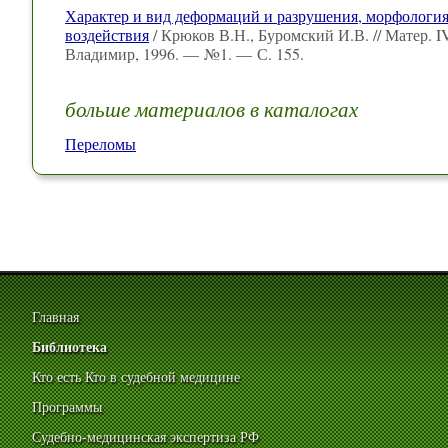
Характер и вид деформаций и разрушения, морфология
воздействия
/ Крюков В.Н., Буромский И.В. // Матер. I
Владимир, 1996. — №1. — С. 155.
больше материалов в каталогах
Переломы
Главная
Библиотека
Кто есть Кто в судебной медицине
Программы
Судебно-медицинская экспертиза РФ