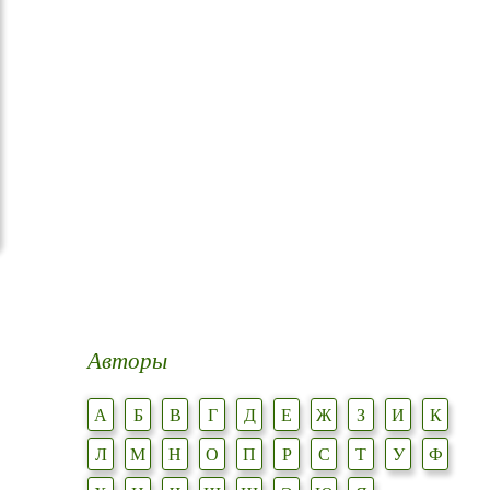
Авторы
А
Б
В
Г
Д
Е
Ж
З
И
К
Л
М
Н
О
П
Р
С
Т
У
Ф