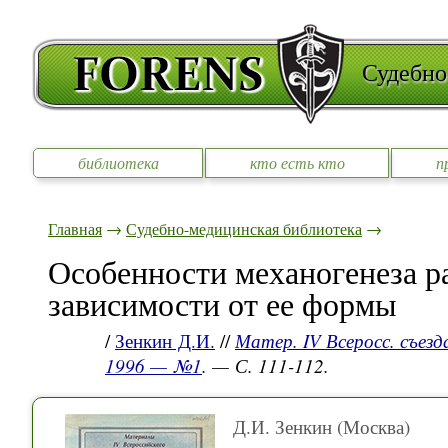
Судебно
библиотека
кто есть кто
п
Главная
→
Судебно-медицинская библиотека
→
Особенности механогенеза р
зависимости от ее формы
/
Зенкин Д.И.
//
Матер. IV Всеросс. съезд
1996 — №1
. — С. 111-112.
Д.И. Зенкин (Москва)