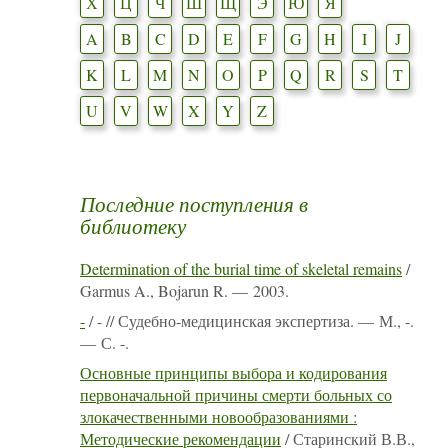
Х
Ц
Ч
Ш
Щ
Э
Ю
Я
A
B
C
D
E
F
G
H
I
J
K
L
M
N
O
P
Q
R
S
T
U
V
W
X
Y
Z
Последние поступления в
библиотеку
Determination of the burial time of skeletal remains
/
Garmus A., Bojarun R. — 2003.
-
/ - // Судебно-медицинская экспертиза. — М., -.
— С. -.
Основные принципы выбора и кодирования
первоначальной причины смерти больных со
злокачественными новообразованиями :
Методические рекомендации
/ Старинский В.В.,