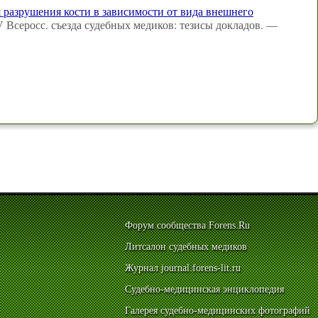
 разрушения кости в зависимости от вида внешнего
V Всеросс. съезда судебных медиков: тезисы докладов. —
Форум сообщества Forens.Ru
Литсалон судебных медиков
Журнал journal.forens-lit.ru
Судебно-медицинская энциклопедия
Галерея судебно-медицинских фотографий