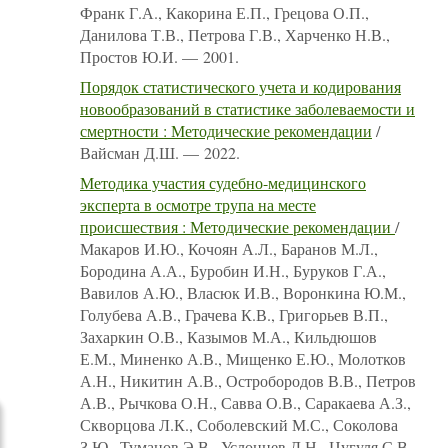
Франк Г.А., Какорина Е.П., Грецова О.П.,
Данилова Т.В., Петрова Г.В., Харченко Н.В.,
Простов Ю.И. — 2001.
Порядок статистического учета и кодирования
новообразований в статистике заболеваемости и
смертности : Методические рекомендации
/
Вайсман Д.Ш. — 2022.
Методика участия судебно-медицинского
эксперта в осмотре трупа на месте
происшествия : Методические рекомендации
/
Макаров И.Ю., Кочоян А.Л., Баранов М.Л.,
Бородина А.А., Буробин И.Н., Буруков Г.А.,
Вавилов А.Ю., Власюк И.В., Воронкина Ю.М.,
Голубева А.В., Грачева К.В., Григорьев В.П.,
Захаркин О.В., Казымов М.А., Кильдюшов
Е.М., Миненко А.В., Мищенко Е.Ю., Молотков
А.Н., Никитин А.В., Остробородов В.В., Петров
А.В., Рычкова О.Н., Савва О.В., Саракаева А.З.,
Скворцова Л.К., Соболевский М.С., Соколова
З.Ю., Туманов Э.В., Услонцев Д.Н., Цугуля С.В.,