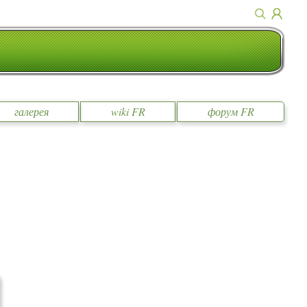
галерея
wiki FR
форум FR