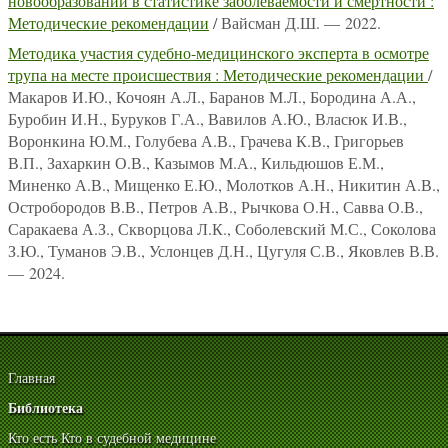
новообразований в статистике заболеваемости и смертности :
Методические рекомендации
/ Вайсман Д.Ш. — 2022.
Методика участия судебно-медицинского эксперта в осмотре
трупа на месте происшествия : Методические рекомендации
/
Макаров И.Ю., Кочоян А.Л., Баранов М.Л., Бородина А.А.,
Буробин И.Н., Буруков Г.А., Вавилов А.Ю., Власюк И.В.,
Воронкина Ю.М., Голубева А.В., Грачева К.В., Григорьев
В.П., Захаркин О.В., Казымов М.А., Кильдюшов Е.М.,
Миненко А.В., Мищенко Е.Ю., Молотков А.Н., Никитин А.В.,
Остробородов В.В., Петров А.В., Рычкова О.Н., Савва О.В.,
Саракаева А.З., Скворцова Л.К., Соболевский М.С., Соколова
З.Ю., Туманов Э.В., Услонцев Д.Н., Цугуля С.В., Яковлев В.В.
— 2024.
Главная
Библиотека
Кто есть Кто в судебной медицине