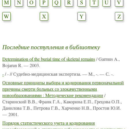
M
N
O
P
Q
R
S
T
U
V
W
X
Y
Z
Последние поступления в библиотеку
Determination of the burial time of skeletal remains
/ Garmus A.,
Bojarun R. — 2003.
-
/ - // Судебно-медицинская экспертиза. — М., -. — С. -.
Основные принципы выбора и кодирования первоначальной
причины смерти больных со злокачественными
новообразованиями : Методические рекомендации
/
Старинский В.В., Франк Г.А., Какорина Е.П., Грецова О.П.,
Данилова Т.В., Петрова Г.В., Харченко Н.В., Простов Ю.И.
— 2001.
Порядок статистического учета и кодирования