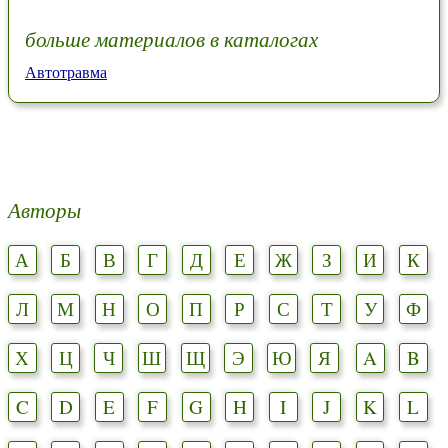
больше материалов в каталогах
Автотравма
Авторы
А
Б
В
Г
Д
Е
Ж
З
И
К
Л
М
Н
О
П
Р
С
Т
У
Ф
Х
Ц
Ч
Ш
Щ
Э
Ю
Я
A
B
C
D
E
F
G
H
I
J
K
L