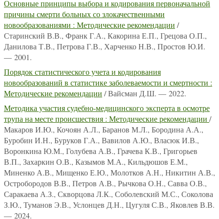
Основные принципы выбора и кодирования первоначальной
причины смерти больных со злокачественными
новообразованиями : Методические рекомендации
/
Старинский В.В., Франк Г.А., Какорина Е.П., Грецова О.П.,
Данилова Т.В., Петрова Г.В., Харченко Н.В., Простов Ю.И.
— 2001.
Порядок статистического учета и кодирования
новообразований в статистике заболеваемости и смертности :
Методические рекомендации
/ Вайсман Д.Ш. — 2022.
Методика участия судебно-медицинского эксперта в осмотре
трупа на месте происшествия : Методические рекомендации
/
Макаров И.Ю., Кочоян А.Л., Баранов М.Л., Бородина А.А.,
Буробин И.Н., Буруков Г.А., Вавилов А.Ю., Власюк И.В.,
Воронкина Ю.М., Голубева А.В., Грачева К.В., Григорьев
В.П., Захаркин О.В., Казымов М.А., Кильдюшов Е.М.,
Миненко А.В., Мищенко Е.Ю., Молотков А.Н., Никитин А.В.,
Остробородов В.В., Петров А.В., Рычкова О.Н., Савва О.В.,
Саракаева А.З., Скворцова Л.К., Соболевский М.С., Соколова
З.Ю., Туманов Э.В., Услонцев Д.Н., Цугуля С.В., Яковлев В.В.
— 2024.