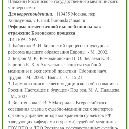
Плаксин) Российского государственного медицинского
университета
Для корреспонденции:
119435 Москва, пер.
Хользунова, 7 E-mail: buromski@mail.ru
Реформа отечественной высшей школы как
отражение Болонского процесса
ЛИТЕРАТУРА
1. Байденко В. И. Болонский процесс: структурная
реформа высшего образования Европы. - М., 2002.
2. Бозров М. Р., Ромодановский П. О., Беляева Е. В.,
Баринов Е. Х. // Актуальные аспекты судебной
медицины и экспертной практики: Сборник науч.
трудов. - М., 2008. - Вып. 1. - С. 15-21.
3. Гармонизация высшего медицинского образования в
России. Настоящее и будущее / Под ред. М. А. Пальцева.
- М., 2007.
4. Золотенкова Г. В. // Материалы Всероссийского
совещания главных судебно-медицинских экспертов
органов управления здравоохранения субъектов РФ,
заведующих кафедрами (курсами) судебной медицины
ГОУ ВПО и ДПО Росздрава, государственных судебно-