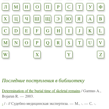
Л
М
Н
О
П
Р
С
Т
У
Ф
Х
Ц
Ч
Ш
Щ
Э
Ю
Я
A
B
C
D
E
F
G
H
I
J
K
L
M
N
O
P
Q
R
S
T
U
V
W
X
Y
Z
Последние поступления в библиотеку
Determination of the burial time of skeletal remains
/ Garmus A.,
Bojarun R. — 2003.
-
/ - // Судебно-медицинская экспертиза. — М., -. — С. -.