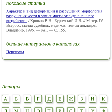
похожие статьи
Характер и вид деформаций и разрушения, морфология
разрушения кости в зависимости от вида внешнего
воздействия
/ Крюков В.Н., Буромский И.В. // Матер. IV
Всеросс. съезда судебных медиков: тезисы докладов. —
Владимир, 1996. — №1. — С. 155.
больше материалов в каталогах
Переломы
Авторы
А
Б
В
Г
Д
Е
Ж
З
И
К
Л
М
Н
О
П
Р
С
Т
У
Ф