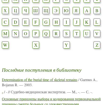
Х
Ц
Ч
Ш
Щ
Э
Ю
Я
A
B
C
D
E
F
G
H
I
J
K
L
M
N
O
P
Q
R
S
T
U
V
W
X
Y
Z
Последние поступления в библиотеку
Determination of the burial time of skeletal remains
/ Garmus A.,
Bojarun R. — 2003.
-
/ - // Судебно-медицинская экспертиза. — М., -. — С. -.
Основные принципы выбора и кодирования первоначальной
причины смерти больных со злокачественными