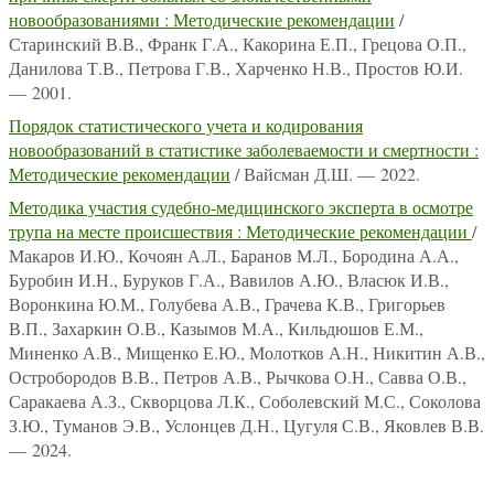
новообразованиями : Методические рекомендации
/
Старинский В.В., Франк Г.А., Какорина Е.П., Грецова О.П.,
Данилова Т.В., Петрова Г.В., Харченко Н.В., Простов Ю.И.
— 2001.
Порядок статистического учета и кодирования
новообразований в статистике заболеваемости и смертности :
Методические рекомендации
/ Вайсман Д.Ш. — 2022.
Методика участия судебно-медицинского эксперта в осмотре
трупа на месте происшествия : Методические рекомендации
/
Макаров И.Ю., Кочоян А.Л., Баранов М.Л., Бородина А.А.,
Буробин И.Н., Буруков Г.А., Вавилов А.Ю., Власюк И.В.,
Воронкина Ю.М., Голубева А.В., Грачева К.В., Григорьев
В.П., Захаркин О.В., Казымов М.А., Кильдюшов Е.М.,
Миненко А.В., Мищенко Е.Ю., Молотков А.Н., Никитин А.В.,
Остробородов В.В., Петров А.В., Рычкова О.Н., Савва О.В.,
Саракаева А.З., Скворцова Л.К., Соболевский М.С., Соколова
З.Ю., Туманов Э.В., Услонцев Д.Н., Цугуля С.В., Яковлев В.В.
— 2024.