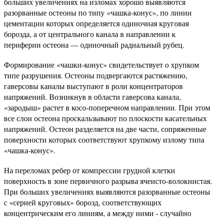
больших увеличениях на изломах хорошо выявляются
разорванные остеоны по типу «чашка-конус», по линии
цементации которых определяется одиночная круговая
борозда, а от центрального канала в направлении к
периферии остеона — одиночный радиальный рубец.
Формирование «чашки-конус» свидетельствует о хрупком
типе разрушения. Остеоны подвергаются растяжению,
гаверсовы каналы выступают в роли концентраторов
напряжений. Возникнув в области гаверсова канала,
«зародыш» растет в косо-поперечном направлении. При этом
все слои остеона проскальзывают по плоскости касательных
напряжений. Остеон разделяется на две части, сопряженные
поверхности которых соответствуют хрупкому излому типа
«чашка-конус».
На переломах ребер от компрессии грудной клетки
поверхность в зоне первичного разрыва ячеисто-волокнистая.
При больших увеличениях выявляются разорванные остеоны
с «серией круговых» борозд, соответствующих
концентрическим его линиям, а между ними - случайно