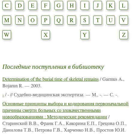
C
D
E
F
G
H
I
J
K
L
M
N
O
P
Q
R
S
T
U
V
W
X
Y
Z
Последние поступления в библиотеку
Determination of the burial time of skeletal remains
/ Garmus A.,
Bojarun R. — 2003.
-
/ - // Судебно-медицинская экспертиза. — М., -. — С. -.
Основные принципы выбора и кодирования первоначальной
причины смерти больных со злокачественными
новообразованиями : Методические рекомендации
/
Старинский В.В., Франк Г.А., Какорина Е.П., Грецова О.П.,
Данилова Т.В., Петрова Г.В., Харченко Н.В., Простов Ю.И.