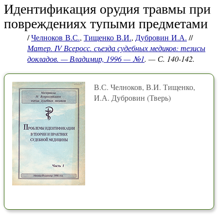
Идентификация орудия травмы при
повреждениях тупыми предметами
/
Челноков В.С.
,
Тищенко В.И.
,
Дубровин И.А.
//
Матер. IV Всеросс. съезда судебных медиков: тезисы
докладов. — Владимир, 1996 — №1
. — С. 140-142.
В.С. Челноков, В.И. Тищенко,
И.А. Дубровин (Тверь)