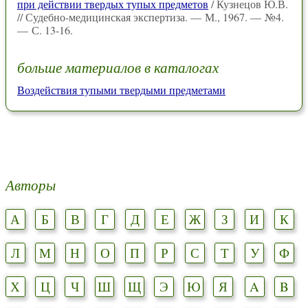
при действии твердых тупых предметов
/ Кузнецов Ю.В.
// Судебно-медицинская экспертиза. — М., 1967. — №4.
— С. 13-16.
больше материалов в каталогах
Воздействия тупыми твердыми предметами
Авторы
А
Б
В
Г
Д
Е
Ж
З
И
К
Л
М
Н
О
П
Р
С
Т
У
Ф
Х
Ц
Ч
Ш
Щ
Э
Ю
Я
A
B