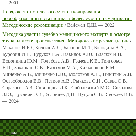
— 2001.
Порядок статистического учета и кодирования
новообразований в статистике заболеваемости и смертности :
Методические рекомендации
/ Вайсман Д.Ш. — 2022.
Методика участия судебно-медицинского эксперта в осмотре
трупа на месте происшествия : Методические рекомендации
/
Макаров И.Ю., Кочоян А.Л., Баранов М.Л., Бородина А.А.,
Буробин И.Н., Буруков Г.А., Вавилов А.Ю., Власюк И.В.,
Воронкина Ю.М., Голубева А.В., Грачева К.В., Григорьев
В.П., Захаркин О.В., Казымов М.А., Кильдюшов Е.М.,
Миненко А.В., Мищенко Е.Ю., Молотков А.Н., Никитин А.В.,
Остробородов В.В., Петров А.В., Рычкова О.Н., Савва О.В.,
Саракаева А.З., Скворцова Л.К., Соболевский М.С., Соколова
З.Ю., Туманов Э.В., Услонцев Д.Н., Цугуля С.В., Яковлев В.В.
— 2024.
Главная