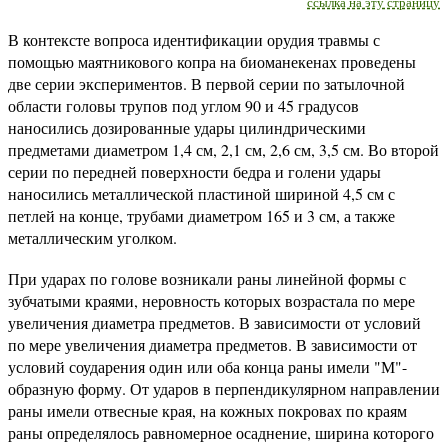
ссылка на эту страницу
В контексте вопроса идентификации орудия травмы с
помощью маятникового копра на биоманекенах проведены
две серии экспериментов. В первой серии по затылочной
области головы трупов под углом 90 и 45 градусов
наносились дозированные удары цилиндрическими
предметами диаметром 1,4 см, 2,1 см, 2,6 см, 3,5 см. Во второй
серии по передней поверхности бедра и голени удары
наносились металлической пластиной шириной 4,5 см с
петлей на конце, трубами диаметром 165 и 3 см, а также
металлическим уголком.
При ударах по голове возникали раны линейной формы с
зубчатыми краями, неровность которых возрастала по мере
увеличения диаметра предметов. В зависимости от условий
по мере увеличения диаметра предметов. В зависимости от
условий соударения один или оба конца раны имели "М"-
образную форму. От ударов в перпендикулярном направлении
раны имели отвесные края, на кожных покровах по краям
раны определялось равномерное осаднение, ширина которого