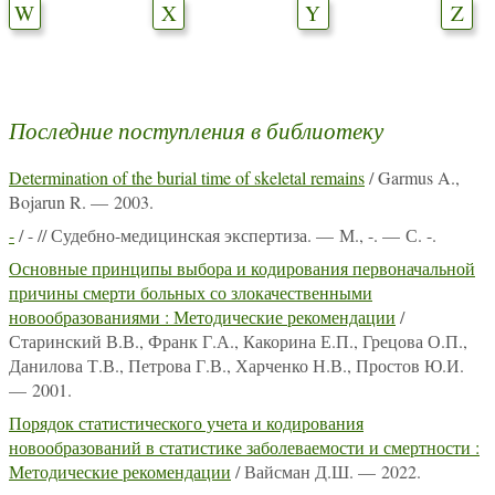
W
X
Y
Z
Последние поступления в библиотеку
Determination of the burial time of skeletal remains
/ Garmus A.,
Bojarun R. — 2003.
-
/ - // Судебно-медицинская экспертиза. — М., -. — С. -.
Основные принципы выбора и кодирования первоначальной
причины смерти больных со злокачественными
новообразованиями : Методические рекомендации
/
Старинский В.В., Франк Г.А., Какорина Е.П., Грецова О.П.,
Данилова Т.В., Петрова Г.В., Харченко Н.В., Простов Ю.И.
— 2001.
Порядок статистического учета и кодирования
новообразований в статистике заболеваемости и смертности :
Методические рекомендации
/ Вайсман Д.Ш. — 2022.