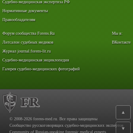
Судебно-медицинская экспертиза РФ
Нормативные документы
Правообладателям
Форум сообщества Forens.Ru
Мы в:
Литсалон судебных медиков
ВКонтакте
Журнал journal.forens-lit.ru
Судебно-медицинская энциклопедия
Галерея судебно-медицинских фотографий
▲
© 2008-2026 forens-med.ru. Все права защищены
Сообщество русскоговорящих судебно-медицинских экспертов
▼
Community of Russian-speaking forensic medical experts