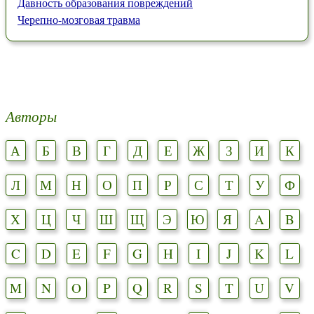
Давность образования повреждений
Черепно-мозговая травма
Авторы
А
Б
В
Г
Д
Е
Ж
З
И
К
Л
М
Н
О
П
Р
С
Т
У
Ф
Х
Ц
Ч
Ш
Щ
Э
Ю
Я
A
B
C
D
E
F
G
H
I
J
K
L
M
N
O
P
Q
R
S
T
U
V