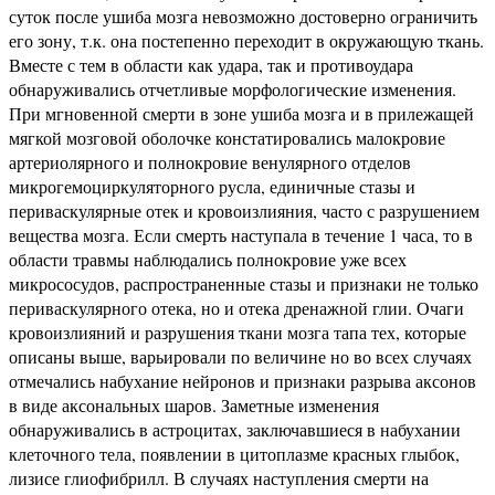
суток после ушиба мозга невозможно достоверно ограничить
его зону, т.к. она постепенно переходит в окружающую ткань.
Вместе с тем в области как удара, так и противоудара
обнаруживались отчетливые морфологические изменения.
При мгновенной смерти в зоне ушиба мозга и в прилежащей
мягкой мозговой оболочке констатировались малокровие
артериолярного и полнокровие венулярного отделов
микрогемоциркуляторного русла, единичные стазы и
периваскулярные отек и кровоизлияния, часто с разрушением
вещества мозга. Если смерть наступала в течение 1 часа, то в
области травмы наблюдались полнокровие уже всех
микрососудов, распространенные стазы и признаки не только
периваскулярного отека, но и отека дренажной глии. Очаги
кровоизлияний и разрушения ткани мозга тапа тех, которые
описаны выше, варьировали по величине но во всех случаях
отмечались набухание нейронов и признаки разрыва аксонов
в виде аксональных шаров. Заметные изменения
обнаруживались в астроцитах, заключавшиеся в набухании
клеточного тела, появлении в цитоплазме красных глыбок,
лизисе глиофибрилл. В случаях наступления смерти на