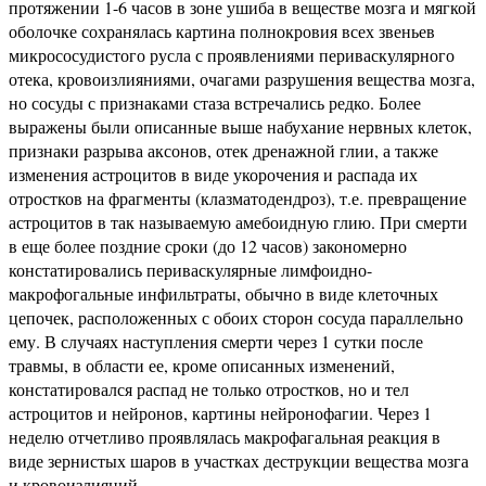
протяжении 1-6 часов в зоне ушиба в веществе мозга и мягкой
оболочке сохранялась картина полнокровия всех звеньев
микрососудистого русла с проявлениями периваскулярного
отека, кровоизлияниями, очагами разрушения вещества мозга,
но сосуды с признаками стаза встречались редко. Более
выражены были описанные выше набухание нервных клеток,
признаки разрыва аксонов, отек дренажной глии, а также
изменения астроцитов в виде укорочения и распада их
отростков на фрагменты (клазматодендроз), т.е. превращение
астроцитов в так называемую амебоидную глию. При смерти
в еще более поздние сроки (до 12 часов) закономерно
констатировались периваскулярные лимфоидно-
макрофогальные инфильтраты, обычно в виде клеточных
цепочек, расположенных с обоих сторон сосуда параллельно
ему. В случаях наступления смерти через 1 сутки после
травмы, в области ее, кроме описанных изменений,
констатировался распад не только отростков, но и тел
астроцитов и нейронов, картины нейронофагии. Через 1
неделю отчетливо проявлялась макрофагальная реакция в
виде зернистых шаров в участках деструкции вещества мозга
и кровоизлияний.