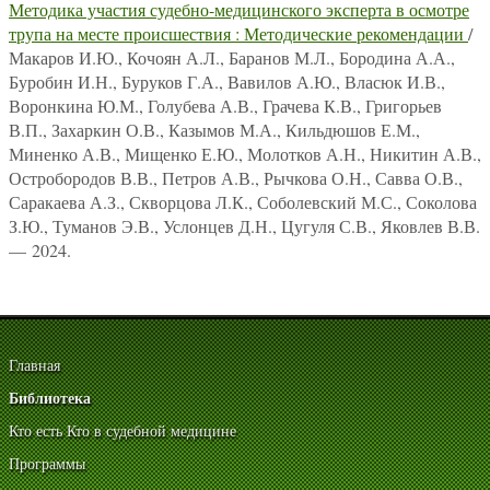
Методика участия судебно-медицинского эксперта в осмотре
трупа на месте происшествия : Методические рекомендации
/
Макаров И.Ю., Кочоян А.Л., Баранов М.Л., Бородина А.А.,
Буробин И.Н., Буруков Г.А., Вавилов А.Ю., Власюк И.В.,
Воронкина Ю.М., Голубева А.В., Грачева К.В., Григорьев
В.П., Захаркин О.В., Казымов М.А., Кильдюшов Е.М.,
Миненко А.В., Мищенко Е.Ю., Молотков А.Н., Никитин А.В.,
Остробородов В.В., Петров А.В., Рычкова О.Н., Савва О.В.,
Саракаева А.З., Скворцова Л.К., Соболевский М.С., Соколова
З.Ю., Туманов Э.В., Услонцев Д.Н., Цугуля С.В., Яковлев В.В.
— 2024.
Главная
Библиотека
Кто есть Кто в судебной медицине
Программы