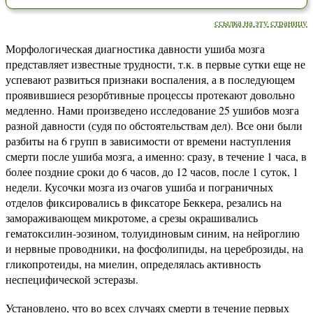
ссылка на эту страницу
Морфологическая диагностика давности ушиба мозга
представляет известные трудности, т.к. в первые сутки еще не
успевают развиться признаки воспаления, а в последующем
проявившиеся резорбтивные процессы протекают довольно
медленно. Нами произведено исследование 25 ушибов мозга
разной давности (судя по обстоятельствам дел). Все они были
разбиты на 6 групп в зависимости от времени наступления
смерти после ушиба мозга, а именно: сразу, в течение 1 часа, в
более поздние сроки до 6 часов, до 12 часов, после 1 суток, 1
недели. Кусочки мозга из очагов ушиба и пограничных
отделов фиксировались в фиксаторе Беккера, резались на
замораживающем микротоме, а срезы окрашивались
гематоксилин-эозином, толуидиновым синим, на нейроглию
и нервные проводники, на фосфолипиды, на цереброзиды, на
гликопротеиды, на миелин, определялась активность
неспецифической эстеразы.
Установлено, что во всех случаях смерти в течение первых