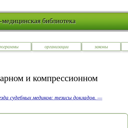
-медицинская библиотека
рограммы
организации
законы
дарном и компрессионном
езда судебных медиков: тезисы докладов. —