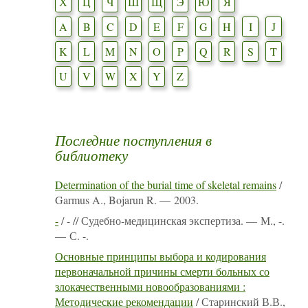
Х
Ц
Ч
Ш
Щ
Э
Ю
Я
A
B
C
D
E
F
G
H
I
J
K
L
M
N
O
P
Q
R
S
T
U
V
W
X
Y
Z
Последние поступления в
библиотеку
Determination of the burial time of skeletal remains
/
Garmus A., Bojarun R. — 2003.
-
/ - // Судебно-медицинская экспертиза. — М., -.
— С. -.
Основные принципы выбора и кодирования
первоначальной причины смерти больных со
злокачественными новообразованиями :
Методические рекомендации
/ Старинский В.В.,