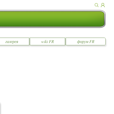
галерея
wiki FR
форум FR