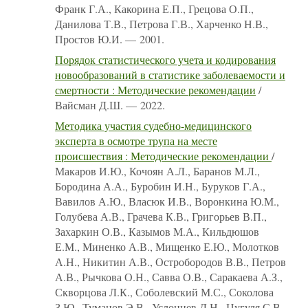
Франк Г.А., Какорина Е.П., Грецова О.П.,
Данилова Т.В., Петрова Г.В., Харченко Н.В.,
Простов Ю.И. — 2001.
Порядок статистического учета и кодирования
новообразований в статистике заболеваемости и
смертности : Методические рекомендации
/
Вайсман Д.Ш. — 2022.
Методика участия судебно-медицинского
эксперта в осмотре трупа на месте
происшествия : Методические рекомендации
/
Макаров И.Ю., Кочоян А.Л., Баранов М.Л.,
Бородина А.А., Буробин И.Н., Буруков Г.А.,
Вавилов А.Ю., Власюк И.В., Воронкина Ю.М.,
Голубева А.В., Грачева К.В., Григорьев В.П.,
Захаркин О.В., Казымов М.А., Кильдюшов
Е.М., Миненко А.В., Мищенко Е.Ю., Молотков
А.Н., Никитин А.В., Остробородов В.В., Петров
А.В., Рычкова О.Н., Савва О.В., Саракаева А.З.,
Скворцова Л.К., Соболевский М.С., Соколова
З.Ю., Туманов Э.В., Услонцев Д.Н., Цугуля С.В.,