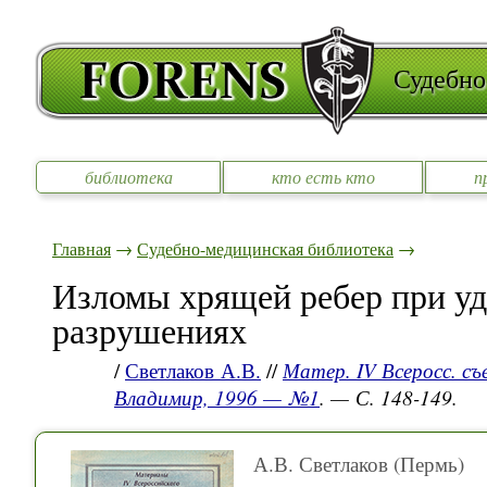
Судебно
библиотека
кто есть кто
п
Главная
→
Судебно-медицинская библиотека
→
Изломы хрящей ребер при у
разрушениях
/
Светлаков А.В.
//
Матер. IV Всеросс. съ
Владимир, 1996 — №1
. — С. 148-149.
А.В. Светлаков (Пермь)