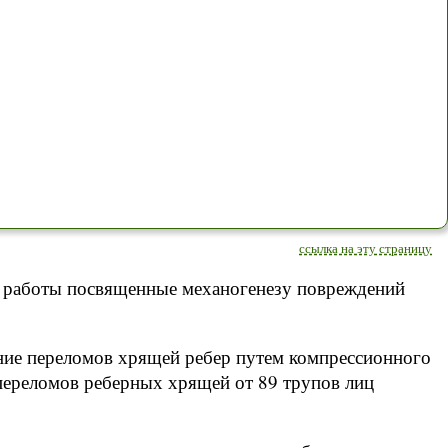
ссылка на эту страницу
 работы посвященные механогенезу повреждений
ние переломов хрящей ребер путем компрессионного
 переломов реберных хрящей от 89 трупов лиц