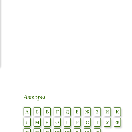
Авторы
А
Б
В
Г
Д
Е
Ж
З
И
К
Л
М
Н
О
П
Р
С
Т
У
Ф