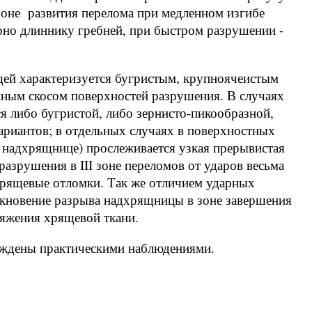
оне развития перелома при медленном изгибе
но длиннику гребней, при быстром разрушении -
ей характеризуется бугристым, крупноячеистым
нным скосом поверхностей разрушения. В случаях
я либо бугристой, либо зернисто-пикообразной,
ариантов; в отдельных случаях в поверхностных
 надхрящнице) прослеживается узкая прерывистая
азрушения в III зоне переломов от ударов весьма
хрящевые отломки. Так же отличием ударных
икновение разрыва надхрящницы в зоне завершения
тяжения хрящевой ткани.
рждены практическими наблюдениями.