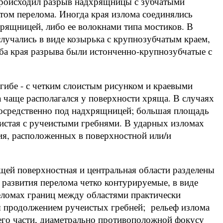
происходил разрыв надхрящницы с зубчатыми
ом перелома. Иногда края излома соединялись
рящницей, либо ее волокнами типа мостиков. В
учались в виде козырька с крупнозубчатым краем,
а края разрыва были истонченно-крупнозубчатые с
гибе - с четким слоистым рисунком и краевыми
 чаще располагался у поверхности хряща. В случаях
епосредственно под надхрящницей; большая площадь
истая с ручеистыми гребнями. В ударных изломах
ния, расположенных в поверхностной или/и
ей поверхностная и центральная области разделены
 развития перелома четко контурируемые, в виде
ломах границ между областями практически
ся продолжением ручеистых гребней; рельеф излома
 его части, диаметрально противоположной фокусу