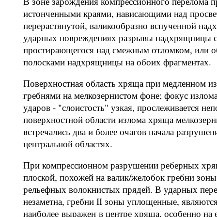
В зоне зарождения компрессионного перелома 
истонченными краями, нависающими над просвет
перерастянутой, валикообразно вспученной надх
ударных повреждениях разрывы надхрящницы сл
простирающегося над смежным отломком, или об
полосками надхрящницы на обоих фрагментах.
Поверхностная область хряща при медленном из
гребнями на мелкозернистом фоне; фокус излома
ударов - "слоистость" узкая, прослеживается н
поверхностной области излома хряща мелкозерн
встречались два и более очагов начала разруше
центральной областях.
При компрессионном разрушении реберных хрящ
плоской, похожей на валик/желобок гребни зоны
рельефных волокнистых прядей. В ударных пере
незаметна, гребни II зоны уплощенные, являют
наиболее выражен в центре хряща, особенно на