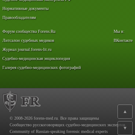
Нормативные документы
Правообладателям
Форум сообщества Forens.Ru
Мы в:
Литсалон судебных медиков
ВКонтакте
Журнал journal.forens-lit.ru
Судебно-медицинская энциклопедия
Галерея судебно-медицинских фотографий
▲
© 2008-2026 forens-med.ru. Все права защищены
Сообщество русскоговорящих судебно-медицинских экспертов
▼
Community of Russian-speaking forensic medical experts