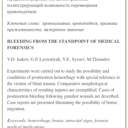
иллюстрирующий возможность перемещения
кровоподтеков.
Ключевые слова: кровоизлияние, кровоподтек, признаки
прижизненности, экспертное значение
BLEEDING FROM THE STANDPOINT OF MEDICAL
FORENSICS
V.D. Isakov, G.P. Lavrentyuk, V.E. Sysoev, M.TIsmailov
Experiments were carried out to study the possibility and
conditions of postmortem hemorrhage with special reference to
the victims of blunt trauma. Comparative morphological
characteristics of resulting injuries are exemplified. Cases of
postmortem bleeding following gunshot wounds are described.
Case reports are presented illustrating the possibility of bruise
migration.
Keywords: hemorrhage, bruise, intravital signs, forensic
medical implications