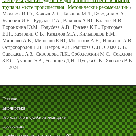
Методика участия судебно-медицинского эксперта в осмотре
трупа на месте происшествия : Методические рекомендации
/
Макаров И.Ю., Кочоян А.Л., Баранов М.Л., Бородина А.А.,
Буробин И.Н., Буруков Г.А., Вавилов А.Ю., Власюк И.В.,
Воронкина Ю.М., Голубева А.В., Грачева К.В., Григорьев
В.П., Захаркин О.В., Казымов М.А., Кильдюшов Е.М.,
Миненко А.В., Мищенко Е.Ю., Молотков А.Н., Никитин А.В.,
Остробородов В.В., Петров А.В., Рычкова О.Н., Савва О.В.,
Саракаева А.З., Скворцова Л.К., Соболевский М.С., Соколова
З.Ю., Туманов Э.В., Услонцев Д.Н., Цугуля С.В., Яковлев В.В.
— 2024.
Главная
Библиотека
Кто есть Кто в судебной медицине
Программы
Судебно-медицинская экспертиза РФ