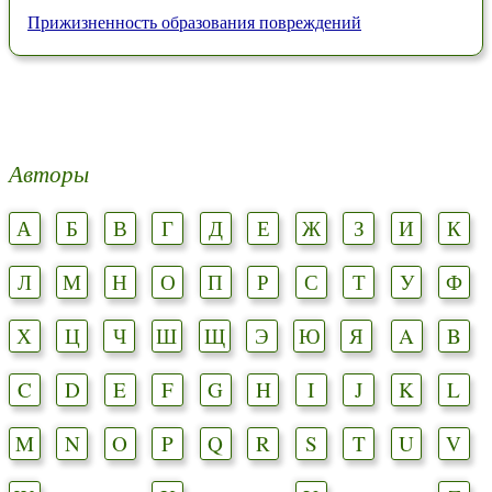
Прижизненность образования повреждений
Авторы
А
Б
В
Г
Д
Е
Ж
З
И
К
Л
М
Н
О
П
Р
С
Т
У
Ф
Х
Ц
Ч
Ш
Щ
Э
Ю
Я
A
B
C
D
E
F
G
H
I
J
K
L
M
N
O
P
Q
R
S
T
U
V