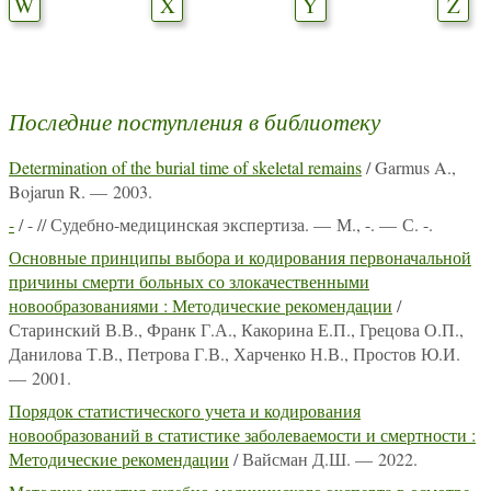
W
X
Y
Z
Последние поступления в библиотеку
Determination of the burial time of skeletal remains
/ Garmus A.,
Bojarun R. — 2003.
-
/ - // Судебно-медицинская экспертиза. — М., -. — С. -.
Основные принципы выбора и кодирования первоначальной
причины смерти больных со злокачественными
новообразованиями : Методические рекомендации
/
Старинский В.В., Франк Г.А., Какорина Е.П., Грецова О.П.,
Данилова Т.В., Петрова Г.В., Харченко Н.В., Простов Ю.И.
— 2001.
Порядок статистического учета и кодирования
новообразований в статистике заболеваемости и смертности :
Методические рекомендации
/ Вайсман Д.Ш. — 2022.