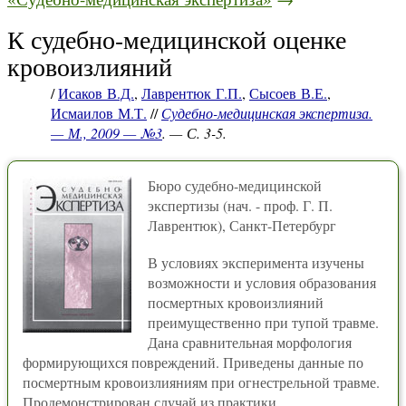
К судебно-медицинской оценке
кровоизлияний
/
Исаков В.Д.
,
Лаврентюк Г.П.
,
Сысоев В.Е.
,
Исмаилов М.Т.
//
Судебно-медицинская экспертиза.
— М., 2009 — №3
. — С. 3-5.
Бюро судебно-медицинской
экспертизы (нач. - проф. Г. П.
Лаврентюк), Санкт-Петербург
В условиях эксперимента изучены
возможности и условия образования
посмертных кровоизлияний
преимущественно при тупой травме.
Дана сравнительная морфология
формирующихся повреждений. Приведены данные по
посмертным кровоизлияниям при огнестрельной травме.
Продемонстрирован случай из практики,