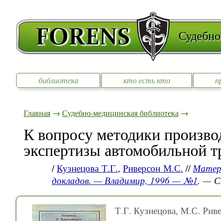
Судебно
библиотека
кто есть кто
п
Главная
→
Судебно-медицинская библиотека
→
К вопросу методики произво
экспертизы автомобильной т
/
Кузнецова Т.Г.
,
Риверсон М.С.
//
Матер.
докладов. — Владимир, 1996 — №1
. — С
Т.Г. Кузнецова, М.С. Рив