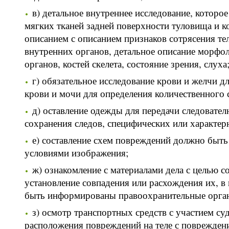
в) детальное внутреннее исследование, которо
мягких тканей задней поверхности туловища и к
описанием с описанием признаков сотрясения тел
внутренних органов, детальное описание морфо
органов, костей скелета, состояние зрения, слуха
г) обязательное исследование крови и желчи д
крови и мочи для определения количественного 
д) оставление одежды для передачи следовате
сохранения следов, специфических или характер
е) составление схем повреждений должно быт
условиями изображения;
ж) ознакомление с материалами дела с целью с
установление совпадения или расхождения их, в
быть информированы правоохранительные орга
з) осмотр транспортных средств с участием су
расположения повреждений на теле с поврежден