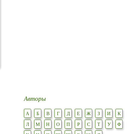
Авторы
А
Б
В
Г
Д
Е
Ж
З
И
К
Л
М
Н
О
П
Р
С
Т
У
Ф