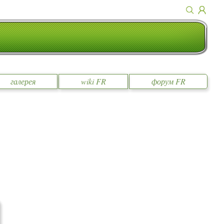
галерея
wiki FR
форум FR