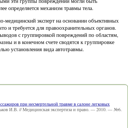
рыми эти группы повреждений могли быть
лее определяется механизм травмы тела.
о-медицинский эксперт на основании объективных
что и требуется для правоохранительных органов.
выводов с группировкой повреждений по областям,
азны и в конечном счете сводятся к группировке
елью установления вида автотравмы.
ассажиров при несмертельной травме в салоне легковых
ьков И.В. // Медицинская экспертиза и право. — 2010. — №6.