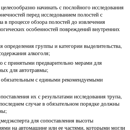
е целесообразно начинать с послойного исследования
онечностей перед исследованием полостей с
а в процессе обзора полостей до извлечения
логических особенностей повреждений внутренних
;
ля определения группы и категории выделительства,
содержания алкоголя;
лю с принятыми предварительно мерами для
ных для автотравмы;
ь обязательным с едиными рекомендуемыми
опоставления их с результатами исследования трупа,
 последнем случае в обязательном порядке должны
ны;
дмедэксперта для сопоставления высоты
иями на автомашине или ее частями, которыми могли