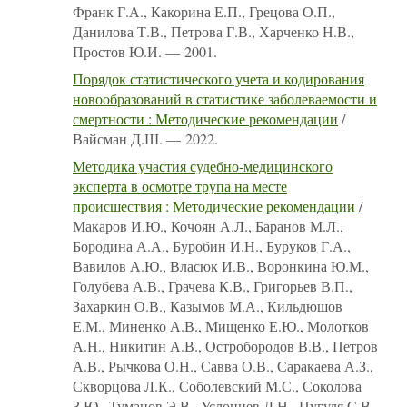
Франк Г.А., Какорина Е.П., Грецова О.П.,
Данилова Т.В., Петрова Г.В., Харченко Н.В.,
Простов Ю.И. — 2001.
Порядок статистического учета и кодирования
новообразований в статистике заболеваемости и
смертности : Методические рекомендации
/
Вайсман Д.Ш. — 2022.
Методика участия судебно-медицинского
эксперта в осмотре трупа на месте
происшествия : Методические рекомендации
/
Макаров И.Ю., Кочоян А.Л., Баранов М.Л.,
Бородина А.А., Буробин И.Н., Буруков Г.А.,
Вавилов А.Ю., Власюк И.В., Воронкина Ю.М.,
Голубева А.В., Грачева К.В., Григорьев В.П.,
Захаркин О.В., Казымов М.А., Кильдюшов
Е.М., Миненко А.В., Мищенко Е.Ю., Молотков
А.Н., Никитин А.В., Остробородов В.В., Петров
А.В., Рычкова О.Н., Савва О.В., Саракаева А.З.,
Скворцова Л.К., Соболевский М.С., Соколова
З.Ю., Туманов Э.В., Услонцев Д.Н., Цугуля С.В.,