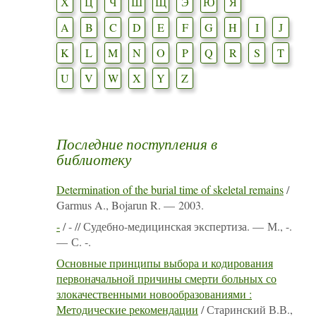
Х
Ц
Ч
Ш
Щ
Э
Ю
Я
A
B
C
D
E
F
G
H
I
J
K
L
M
N
O
P
Q
R
S
T
U
V
W
X
Y
Z
Последние поступления в
библиотеку
Determination of the burial time of skeletal remains
/
Garmus A., Bojarun R. — 2003.
-
/ - // Судебно-медицинская экспертиза. — М., -.
— С. -.
Основные принципы выбора и кодирования
первоначальной причины смерти больных со
злокачественными новообразованиями :
Методические рекомендации
/ Старинский В.В.,