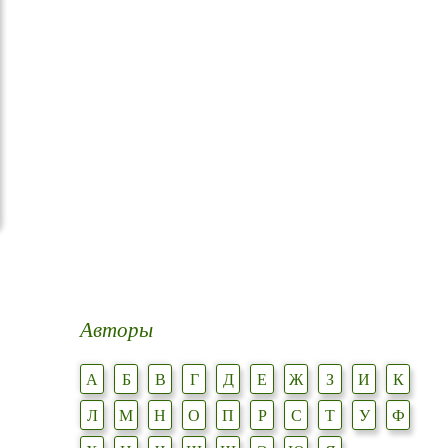
Авторы
А
Б
В
Г
Д
Е
Ж
З
И
К
Л
М
Н
О
П
Р
С
Т
У
Ф