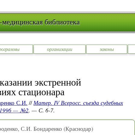
-медицинская библиотека
рограммы
организации
законы
казании экстренной
иях стационара
ренко С.И.
//
Матер. IV Всеросс. съезда судебных
, 1996 — №2
. — С. 6-7.
роденко, С.И. Бондаренко (Краснодар)