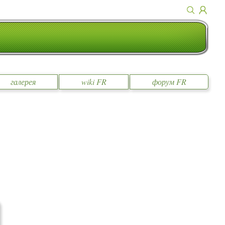
галерея
wiki FR
форум FR