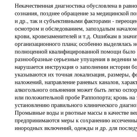
Некачественная диагностика обусловлена в равн
сознания, позднее обращение за медицинской 
и др., так и субъективными факторами - переоц
осмотром и обследованием, запоздалым началом
крови, кровезаменителей и т.д. Ошибкам в значи
организационного плана; особенно выделялась н
полноценной квалифицированной помощи было 
разнообразные серьезные упущения в ведении 
нарушается инструкция о заполнении истории бо
указываются их точная локализация, размеры, ф
наложений, направление раневых каналов, характ
алкогольного опьянения может быть легко оспоре
или положительной пробе Раппопорта; кровь на э
установлению правильного клинического диагноз
Промывные воды и рвотные массы в качестве ве
предпринимаются меры к сохранению иссеченных
инородных включений, одежды и др. для после