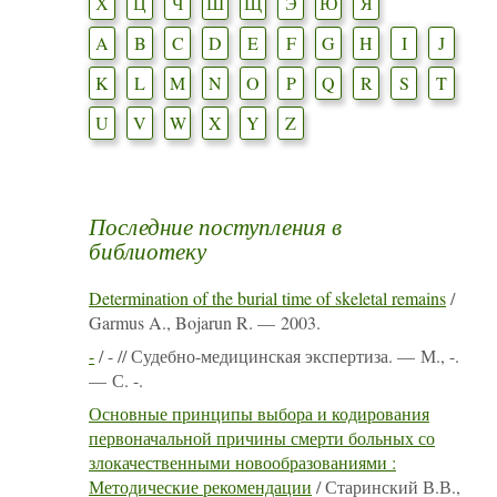
Х
Ц
Ч
Ш
Щ
Э
Ю
Я
A
B
C
D
E
F
G
H
I
J
K
L
M
N
O
P
Q
R
S
T
U
V
W
X
Y
Z
Последние поступления в
библиотеку
Determination of the burial time of skeletal remains
/
Garmus A., Bojarun R. — 2003.
-
/ - // Судебно-медицинская экспертиза. — М., -.
— С. -.
Основные принципы выбора и кодирования
первоначальной причины смерти больных со
злокачественными новообразованиями :
Методические рекомендации
/ Старинский В.В.,