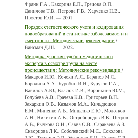
Франк Г.А., Какорина Е.П., Грецова О.П.,
Данилова Т.В., Петрова Г.В., Харченко Н.В.,
Простов Ю.И. — 2001.
Порядок статистического учета и кодирования
новообразований в статистике заболеваемости и
смертности : Методические рекомендации
/
Вайсман Д.Ш. — 2022.
Методика участия судебно-медицинского
эксперта в осмотре трупа на месте
происшествия : Методические рекомендации
/
Макаров И.Ю., Кочоян А.Л., Баранов М.Л.,
Бородина А.А., Буробин И.Н., Буруков Г.А.,
Вавилов А.Ю., Власюк И.В., Воронкина Ю.М.,
Голубева А.В., Грачева К.В., Григорьев В.П.,
Захаркин О.В., Казымов М.А., Кильдюшов
Е.М., Миненко А.В., Мищенко Е.Ю., Молотков
А.Н., Никитин А.В., Остробородов В.В., Петров
А.В., Рычкова О.Н., Савва О.В., Саракаева А.З.,
Скворцова Л.К., Соболевский М.С., Соколова
З.Ю., Туманов Э.В., Услонцев Д.Н., Цугуля С.В.,