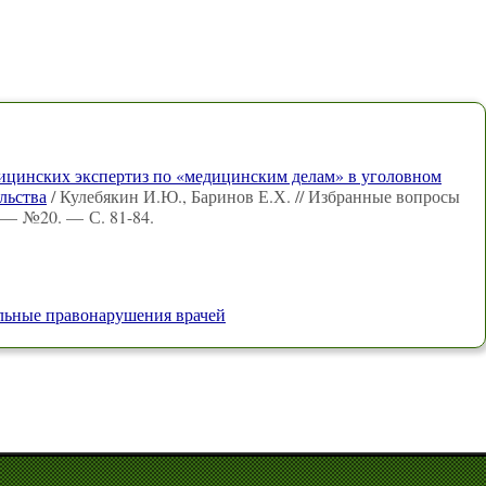
дицинских экспертиз по «медицинским делам» в уголовном
льства
/ Кулебякин И.Ю., Баринов Е.Х. // Избранные вопросы
 — №20. — С. 81-84.
льные правонарушения врачей