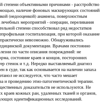
ой степени объективными причинами - расстройство
помощью, наличие фоновых маскирующих состояний
енкой (недооценкой) анамнеза, поверхностным
 лечебных мероприятий - операции, переливания
тельной степени способствовал ряд недостатков
епрофильная госпитализация, при которой оказание
практически невозможно. Обнаруживались
медицинской документации. Врачами постоянно
лезни по части описания повреждений: не
орма, состояние краев и концов, посторонних
ер стенок и т.д. Нередко выставляемый диагноз
н в суде, так как основывается на наличии запаха
танол не исследуется, что часто мешает
а и проведению этио-патогенетической терапии.
щественных доказательств не используются. Не
 краев кожных ран, удаленных тканей и органов,
дующих идентификационных исследований.