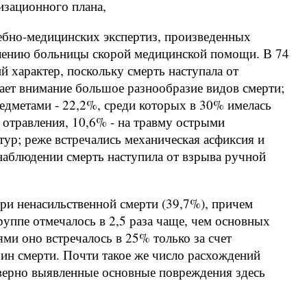
изационного плана,
ебно-медицинских экспертиз, произведенных
влению больницы скорой медицинской помощи. В 74
й характер, поскольку смерть наступала от
ает внимание большое разнообразие видов смерти;
дметами - 22,2%, среди которых в 30% имелась
 отравления, 10,6% - на травму острыми
тур; реже встречались механическая асфиксия и
наблюдении смерть наступила от взрыва ручной
ри ненасильственной смерти (39,7%), причем
руппе отмечалось в 2,5 раза чаще, чем основных
ми оно встречалось в 25% только за счет
н смерти. Почти такое же число расхождений
еверно выявленные основные повреждения здесь