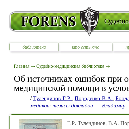
Судебно
библиотека
кто есть кто
п
Главная
→
Судебно-медицинская библиотека
→
Об источниках ошибок при о
медицинской помощи в услов
/
Тулендинов Г.Р.
,
Породенко В.А.
,
Бонда
медиков: тезисы докладов. — Владимир
Г.Р. Тулендинов, В.А. По