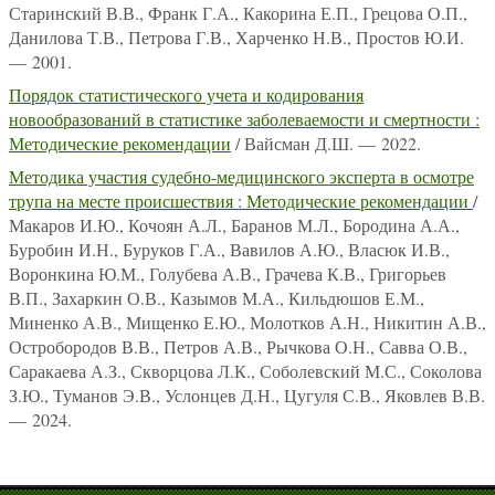
Старинский В.В., Франк Г.А., Какорина Е.П., Грецова О.П.,
Данилова Т.В., Петрова Г.В., Харченко Н.В., Простов Ю.И.
— 2001.
Порядок статистического учета и кодирования
новообразований в статистике заболеваемости и смертности :
Методические рекомендации
/ Вайсман Д.Ш. — 2022.
Методика участия судебно-медицинского эксперта в осмотре
трупа на месте происшествия : Методические рекомендации
/
Макаров И.Ю., Кочоян А.Л., Баранов М.Л., Бородина А.А.,
Буробин И.Н., Буруков Г.А., Вавилов А.Ю., Власюк И.В.,
Воронкина Ю.М., Голубева А.В., Грачева К.В., Григорьев
В.П., Захаркин О.В., Казымов М.А., Кильдюшов Е.М.,
Миненко А.В., Мищенко Е.Ю., Молотков А.Н., Никитин А.В.,
Остробородов В.В., Петров А.В., Рычкова О.Н., Савва О.В.,
Саракаева А.З., Скворцова Л.К., Соболевский М.С., Соколова
З.Ю., Туманов Э.В., Услонцев Д.Н., Цугуля С.В., Яковлев В.В.
— 2024.