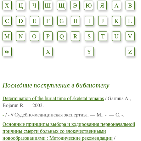
Х
Ц
Ч
Ш
Щ
Э
Ю
Я
A
B
C
D
E
F
G
H
I
J
K
L
M
N
O
P
Q
R
S
T
U
V
W
X
Y
Z
Последние поступления в библиотеку
Determination of the burial time of skeletal remains
/ Garmus A.,
Bojarun R. — 2003.
-
/ - // Судебно-медицинская экспертиза. — М., -. — С. -.
Основные принципы выбора и кодирования первоначальной
причины смерти больных со злокачественными
новообразованиями : Методические рекомендации
/