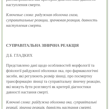
наступления смерти.
Ключевые слова: радужная оболочка глаза,
суправитальные реакции, зрачковая реакция, давность
наступления смерти.
СУПРАВІТАЛЬНА ЗІНИЧНА РЕАКЦІЯ
Д.Б. ГЛАДКИХ
Представлено дані щодо особливостей морфології та
фізіології райдужної оболонки ока, про фармакологічні
засоби, які регулюють розмір зіниці, про посмертну
трансформацію зіниці та суправітальну зіничну реакцію,
які можуть бути розглянуті як критерії діагностики
давності настання смерті.
Ключові слова: райдужна оболонка ока, суправітальні
реакції, зінична реакція, давність настання смерті.