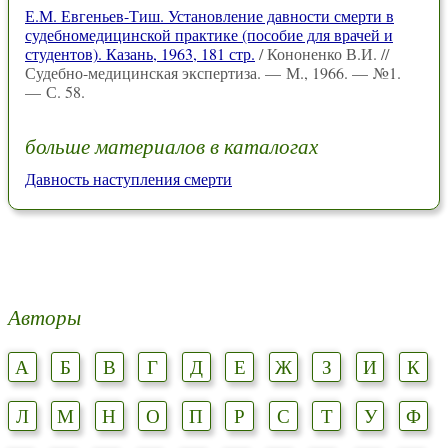
Е.М. Евгеньев-Тиш. Установление давности смерти в
судебномедицинской практике (пособие для врачей и
студентов). Казань, 1963, 181 стр.
/ Кононенко В.И. //
Судебно-медицинская экспертиза. — М., 1966. — №1.
— С. 58.
больше материалов в каталогах
Давность наступления смерти
Авторы
А
Б
В
Г
Д
Е
Ж
З
И
К
Л
М
Н
О
П
Р
С
Т
У
Ф