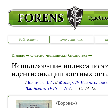
Судебно
библиотека
кто есть кто
п
Главная
→
Судебно-медицинская библиотека
→
Использование индекса пороз
идентификации костных ост
/
Бабичев В.И.
//
Матер. IV Всеросс. съез
Владимир, 1996 — №2
. — С. 44-45.
(Воронеж)