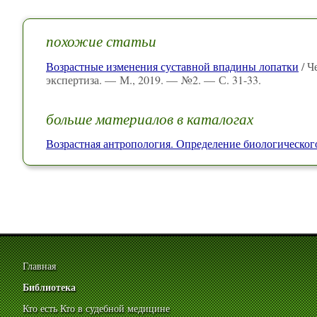
похожие статьи
Возрастные изменения суставной впадины лопатки
/ Ч
экспертиза. — М., 2019. — №2. — С. 31-33.
больше материалов в каталогах
Возрастная антропология. Определение биологического
Главная
Библиотека
Кто есть Кто в судебной медицине