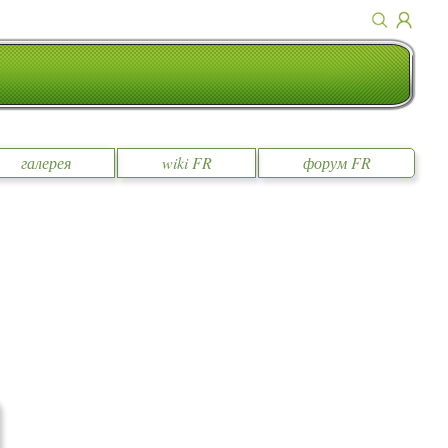
галерея
wiki FR
форум FR