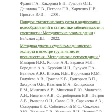
Франк Г.А., Какорина Е.П., Грецова О.П.,
Данилова Т.В., Петрова Г.В., Харченко Н.В.,
Простов Ю.И. — 2001.
Порядок статистического учета и кодирования
новообразований в статистике заболеваемости и
смертности : Методические рекомендации
/
Вайсман Д.Ш. — 2022.
Методика участия судебно-медицинского
эксперта в осмотре трупа на месте
происшествия : Методические рекомендации
/
Макаров И.Ю., Кочоян А.Л., Баранов М.Л.,
Бородина А.А., Буробин И.Н., Буруков Г.А.,
Вавилов А.Ю., Власюк И.В., Воронкина Ю.М.,
Голубева А.В., Грачева К.В., Григорьев В.П.,
Захаркин О.В., Казымов М.А., Кильдюшов
Е.М., Миненко А.В., Мищенко Е.Ю., Молотков
А.Н., Никитин А.В., Остробородов В.В., Петров
А.В., Рычкова О.Н., Савва О.В., Саракаева А.З.,
Скворцова Л.К., Соболевский М.С., Соколова
З.Ю., Туманов Э.В., Услонцев Д.Н., Цугуля С.В.,