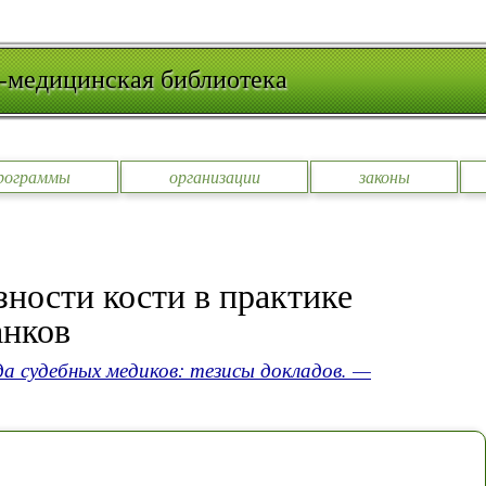
-медицинская библиотека
рограммы
организации
законы
ности кости в практике
анков
да судебных медиков: тезисы докладов. —