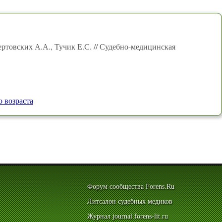
ертовских А.А., Тучик Е.С. // Судебно-медицинская
 возраста
Форум сообщества Forens.Ru
Литсалон судебных медиков
Журнал journal.forens-lit.ru