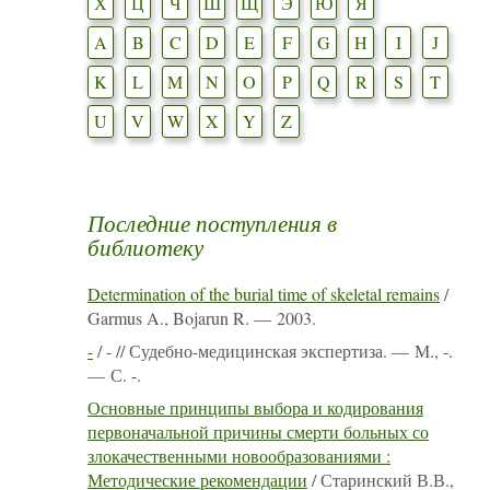
Х
Ц
Ч
Ш
Щ
Э
Ю
Я
A
B
C
D
E
F
G
H
I
J
K
L
M
N
O
P
Q
R
S
T
U
V
W
X
Y
Z
Последние поступления в
библиотеку
Determination of the burial time of skeletal remains
/
Garmus A., Bojarun R. — 2003.
-
/ - // Судебно-медицинская экспертиза. — М., -.
— С. -.
Основные принципы выбора и кодирования
первоначальной причины смерти больных со
злокачественными новообразованиями :
Методические рекомендации
/ Старинский В.В.,