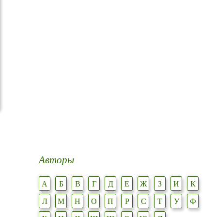
Авторы
А
Б
В
Г
Д
Е
Ж
З
И
К
Л
М
Н
О
П
Р
С
Т
У
Ф