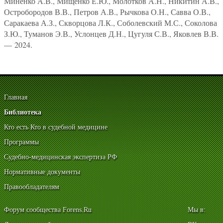
Миненко А.В., Мищенко Е.Ю., Молотков А.Н., Никитин А.В.,
Остробородов В.В., Петров А.В., Рычкова О.Н., Савва О.В.,
Саракаева А.З., Скворцова Л.К., Соболевский М.С., Соколова
З.Ю., Туманов Э.В., Услонцев Д.Н., Цугуля С.В., Яковлев В.В.
— 2024.
Главная
Библиотека
Кто есть Кто в судебной медицине
Программы
Судебно-медицинская экспертиза РФ
Нормативные документы
Правообладателям
Форум сообщества Forens.Ru
Мы в: