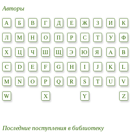
Авторы
А
Б
В
Г
Д
Е
Ж
З
И
К
Л
М
Н
О
П
Р
С
Т
У
Ф
Х
Ц
Ч
Ш
Щ
Э
Ю
Я
A
B
C
D
E
F
G
H
I
J
K
L
M
N
O
P
Q
R
S
T
U
V
W
X
Y
Z
Последние поступления в библиотеку