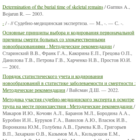
Determination of the burial time of skeletal remains
/ Garmus A.,
Bojarun R. — 2003.
-
/ - // Судебно-медицинская экспертиза. — М., -. — С. -.
Основные принципы выбора и кодирования первоначальной
причины смерти больных со злокачественными
новообразованиями : Методические рекомендации
/
Старинский В.В., Франк Г.А., Какорина Е.П., Грецова О.П.,
Данилова Т.В., Петрова Г.В., Харченко Н.В., Простов Ю.И.
— 2001.
Порядок статистического учета и кодирования
новообразований в статистике заболеваемости и смертности :
Методические рекомендации
/ Вайсман Д.Ш. — 2022.
Методика участия судебно-медицинского эксперта в осмотре
трупа на месте происшествия : Методические рекомендации
/
Макаров И.Ю., Кочоян А.Л., Баранов М.Л., Бородина А.А.,
Буробин И.Н., Буруков Г.А., Вавилов А.Ю., Власюк И.В.,
Воронкина Ю.М., Голубева А.В., Грачева К.В., Григорьев
В.П., Захаркин О.В., Казымов М.А., Кильдюшов Е.М.,