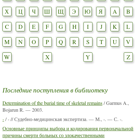
Х
Ц
Ч
Ш
Щ
Э
Ю
Я
A
B
C
D
E
F
G
H
I
J
K
L
M
N
O
P
Q
R
S
T
U
V
W
X
Y
Z
Последние поступления в библиотеку
Determination of the burial time of skeletal remains
/ Garmus A.,
Bojarun R. — 2003.
-
/ - // Судебно-медицинская экспертиза. — М., -. — С. -.
Основные принципы выбора и кодирования первоначальной
причины смерти больных со злокачественными