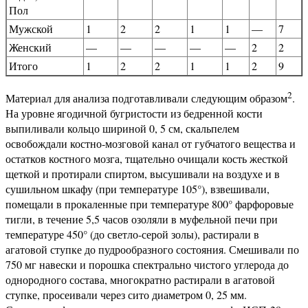
Пол
Муж­ской
1
2
2
1
1
—
7
Жен­ский
—
—
—
—
—
2
2
Итого
1
2
2
1
1
2
9
2
Материал для анализа подготавливали следующим образом
.
На уровне ягодичной бугристости из бедренной кости
выпиливали кольцо шириной 0, 5 см, скальпелем
освобождали костно-мозговой канал от губчатого вещества и
остатков костного мозга, тщательно очищали кость жесткой
щеткой и протирали спиртом, высушивали на воздухе и в
сушильном шкафу (при температуре 105°), взвешивали,
помещали в прокаленные при температуре 800° фарфоровые
тигли, в течение 5,5 часов озоляли в муфельной печи при
температуре 450° (до светло-серой золы), растирали в
агатовой ступке до пудрообразного состояния. Смешивали по
750 мг навески и порошка спектрально чистого углерода до
однородного состава, многократно растирали в агатовой
ступке, просеивали через сито диаметром 0, 25 мм.