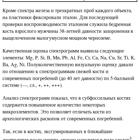
Кроме спектра железа и трехкратных проб каждого объекта,
на пластинки фиксировали эталон. Для последующей
проверки воспроизводимости эталоном служила бедренная
кость взрослого мужчины 38-летней давности захоронения в
выщелоченном малогумусном мощном черноземе.
Качественная оценка спектрограмм выявила следующие
элементы: Mg, Р, Si, В, Mn, Pb, Al, Fe, Cr, Са, Na, Cu, Sr, Ti, К,
Ва, Ag, Ni. Полуколичественную визуальную оценку давали
по отношению к спектрограммам свежей кости и
современных погребений (до 40 лет давности) по 5-балльной
системе (—, сл., +, ++, +++).
Анализ спектрограмм показал, что в субфоссильных костях
содержится повышенное количество некоторых
микроэлементов. Это позволяет отличать кости из
археологических раскопок от современных погребений.
Так, если в костях, эксгумированных в ближайшие
3
десятилетия после смерти, свинец находится в виде следов
,