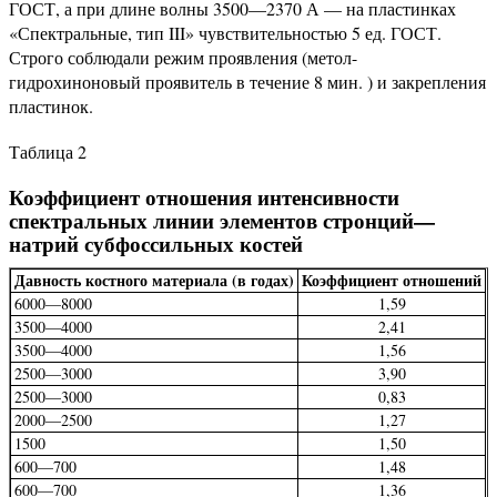
ГОСТ, а при длине волны 3500—2370 А — на пластинках
«Спектральные, тип III» чувствительностью 5 ед. ГОСТ.
Строго соблюдали режим проявления (метол-
гидрохиноновый проявитель в течение 8 мин. ) и закрепления
пластинок.
Таблица 2
Коэффициент отношения интенсивности
спектральных линии элементов стронций—
натрий субфоссильных костей
Дав­ность кост­ного мате­риала (в годах)
Коэф­фици­ент отно­шений
6000—8000
1,59
3500—4000
2,41
3500—4000
1,56
2500—3000
3,90
2500—3000
0,83
2000—2500
1,27
1500
1,50
600—700
1,48
600—700
1,36