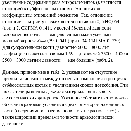
увеличение содержания ряда микроэлементов (в частности,
стронция) в субфоссильных костях. Это показали
коэффициенты отношений элементов. Так. отношение
стронций—натрий у свежих костей составило 0, 54±0,054
(при п 7, СИГМА 0,141), у костей 38-летней давности
захоронения( почва — выщелоченный малогумусный
мощный чернозем)—0,79±0,041 (при п 34, СИГМА 0, 239).
Для субфоссильной кости давностью 6000—8000 лет
коэффициент оказался равным 1,59, а для костей 3500—4000 и
2500—3000-летней давности — еще большим (табл. 2).
Данные, приводимые в табл. 2, указывают на отсутствие
прямой зависимости между степенью накопления стронция в
субфоссильных костях и увеличением сроков погребения. Эти
показатели различны даже для материала одинаковых
археологических датировок. Указанное обстоятельство можно
объяснить разными условиями среды, в которой находились
кости (сведениями о качестве почвы мы не располагаем), а
также широкими пределами точности археологической
датировки.