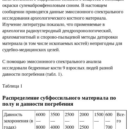
окраски сулемабромфеноловым синим. В настоящем
сообщении приводятся данные эмиссионного спектрального
исследования археологического костного материала.
Изучение литературы показало, что применяемые в
археологии радиоуглеродный дендрохронологический,
археомагнитный и спорово-пыльцевой методы датировки
материала (в том числе ископаемых костей) непригодны для
судебно-медицинских целей.
С помощью эмиссионного спектрального анализа
исследовали бедренные кости 9 взрослых людей разной
давности погребения (табл. 1).
Таблица 1
Распределение субфоссильного материала по
полу и давности погребения
Давность
6000
3500
2500
2000
1500
600
Все­
захоро­нения (в
—
—
—
—
—
—
го
годах)
8000
4000
3000
2500
700