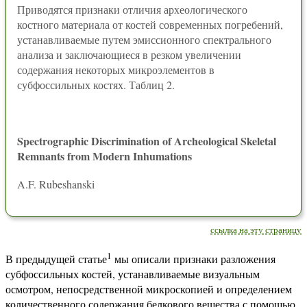
Приводятся признаки отличия археологического
костного материала от костей современных погребений,
устанавливаемые путем эмиссионного спектрального
анализа и заключающиеся в резком увеличении
содержания некоторых микроэлементов в
субфоссильных костях. Таблиц 2.
Spectrographic Discrimination of Archeological Skeletal
Remnants from Modern Inhumations
A.F. Rubeshanski
ссылка на эту страницу
1
В предыдущей статье
мы описали признаки разложения
субфоссильных костей, устанавливаемые визуальным
осмотром, непосредственной микроскопией и определением
количественного содержания белкового вещества с помощью