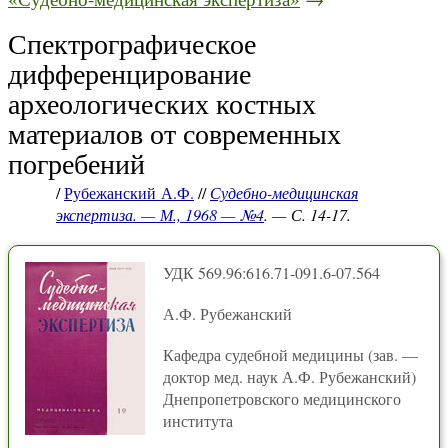
Спектрографическое
дифференцирование
археологических костных
материалов от современных
погребений
/
Рубежанский А.Ф.
//
Судебно-медицинская
экспертиза. — М., 1968 — №4
. — С. 14-17.
УДК 569.96:616.71-091.6-07.564
А.Ф. Рубежанский
Кафедра судебной медицины (зав. —
доктор мед. наук А.Ф. Рубежанский)
Днепропетровского медицинского
института