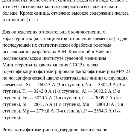
то в субфоссильных костях содержится его значительно
больше. Кроме свинца, отмечено высокое содержание железа
и стронция (+++).
Для определения относительных количественных
характеристик (коэффициентов отношения элементов) и для
последующей их статистической обработки (система
исследования разработана В.М. Колосовой в Научно-
исследовательском институте судебной медицины
Министерства здравоохранения СССР в целях
идентификации) фотометрировали (микрофотометром МФ-21
по логарифмической шкале спектральные линии следующих
элементов: Sr — 4607.3 А (3-я ступень), Na — 3302,3 А (3-я
ступень), Ti — 3242,0 А (1-я ступень), Аl — 3082,2 А (3-я
ступень), Fe — 3020.7 А (1-я ступень), Са — 3009,2 А (3-я
ступень), Si — 2881, 6 А (1-я ступень), Мn — 2801,0 А (1-я
ступень), Mg — 2779,8 А (3-я ступень), Р — 2554.3 А (1-я
ступень).
Результаты фотометрии подтвердили значительное