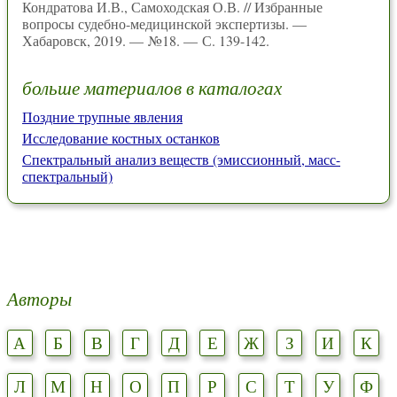
Кондратова И.В., Самоходская О.В. // Избранные
вопросы судебно-медицинской экспертизы. —
Хабаровск, 2019. — №18. — С. 139-142.
больше материалов в каталогах
Поздние трупные явления
Исследование костных останков
Спектральный анализ веществ (эмиссионный, масс-
спектральный)
Авторы
А
Б
В
Г
Д
Е
Ж
З
И
К
Л
М
Н
О
П
Р
С
Т
У
Ф