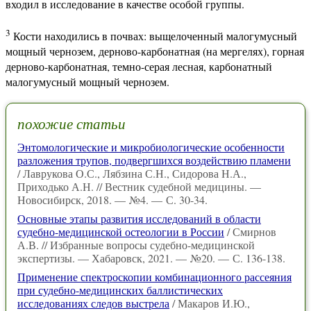
входил в исследование в качестве особой группы.
3
Кости находились в почвах: выщелоченный малогумусный
мощный чернозем, дерново-карбонатная (на мергелях), горная
дерново-карбонатная, темно-серая лесная, карбонатный
малогумусный мощный чернозем.
похожие статьи
Энтомологические и микробиологические особенности
разложения трупов, подвергшихся воздействию пламени
/ Лаврукова О.С., Лябзина С.Н., Сидорова Н.А.,
Приходько А.Н. // Вестник судебной медицины. —
Новосибирск, 2018. — №4. — С. 30-34.
Основные этапы развития исследований в области
судебно-медицинской остеологии в России
/ Смирнов
А.В. // Избранные вопросы судебно-медицинской
экспертизы. — Хабаровск, 2021. — №20. — С. 136-138.
Применение спектроскопии комбинационного рассеяния
при судебно-медицинских баллистических
исследованиях следов выстрела
/ Макаров И.Ю.,