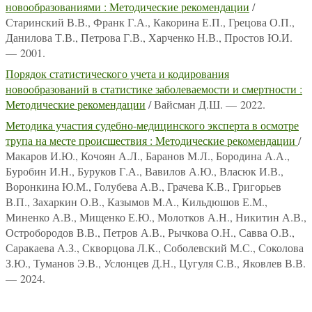
новообразованиями : Методические рекомендации
/
Старинский В.В., Франк Г.А., Какорина Е.П., Грецова О.П.,
Данилова Т.В., Петрова Г.В., Харченко Н.В., Простов Ю.И.
— 2001.
Порядок статистического учета и кодирования
новообразований в статистике заболеваемости и смертности :
Методические рекомендации
/ Вайсман Д.Ш. — 2022.
Методика участия судебно-медицинского эксперта в осмотре
трупа на месте происшествия : Методические рекомендации
/
Макаров И.Ю., Кочоян А.Л., Баранов М.Л., Бородина А.А.,
Буробин И.Н., Буруков Г.А., Вавилов А.Ю., Власюк И.В.,
Воронкина Ю.М., Голубева А.В., Грачева К.В., Григорьев
В.П., Захаркин О.В., Казымов М.А., Кильдюшов Е.М.,
Миненко А.В., Мищенко Е.Ю., Молотков А.Н., Никитин А.В.,
Остробородов В.В., Петров А.В., Рычкова О.Н., Савва О.В.,
Саракаева А.З., Скворцова Л.К., Соболевский М.С., Соколова
З.Ю., Туманов Э.В., Услонцев Д.Н., Цугуля С.В., Яковлев В.В.
— 2024.