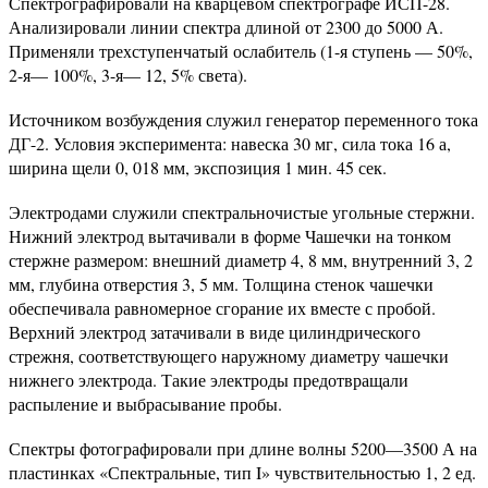
Спектрографировали на кварцевом спектрографе ИСП-28.
Анализировали линии спектра длиной от 2300 до 5000 А.
Применяли трехступенчатый ослабитель (1-я ступень — 50%,
2-я— 100%, 3-я— 12, 5% света).
Источником возбуждения служил генератор переменного тока
ДГ-2. Условия эксперимента: навеска 30 мг, сила тока 16 а,
ширина щели 0, 018 мм, экспозиция 1 мин. 45 сек.
Электродами служили спектральночистые угольные стержни.
Нижний электрод вытачивали в форме Чашечки на тонком
стержне размером: внешний диаметр 4, 8 мм, внутренний 3, 2
мм, глубина отверстия 3, 5 мм. Толщина стенок чашечки
обеспечивала равномерное сгорание их вместе с пробой.
Верхний электрод затачивали в виде цилиндрического
стрежня, соответствующего наружному диаметру чашечки
нижнего электрода. Такие электроды предотвращали
распыление и выбрасывание пробы.
Спектры фотографировали при длине волны 5200—3500 А на
пластинках «Спектральные, тип I» чувствительностью 1, 2 ед.