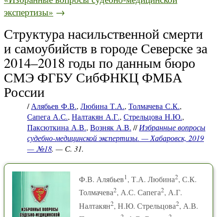
экспертизы»
→
Структура насильственной смерти
и самоубийств в городе Северске за
2014–2018 годы по данным бюро
СМЭ ФГБУ СибФНКЦ ФМБА
России
/
Алябьев Ф.В.
,
Любина Т.А.
,
Толмачева С.К.
,
Сапега А.С.
,
Налтакян А.Г.
,
Стрельцова Н.Ю.
,
Паксюткина А.В.
,
Возняк А.В.
//
Избранные вопросы
судебно-медицинской экспертизы. — Хабаровск, 2019
— №18
. — С. 31.
1
2
Ф.В. Алябьев
, Т.А. Любина
, С.К.
2
2
Толмачева
, А.С. Сапега
, А.Г.
2
2
Налтакян
, Н.Ю. Стрельцова
, А.В.
2
2