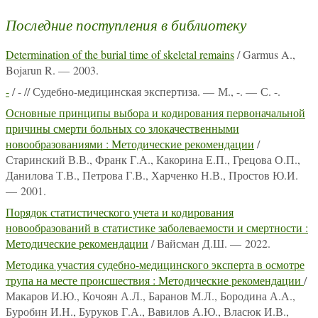
Последние поступления в библиотеку
Determination of the burial time of skeletal remains
/ Garmus A.,
Bojarun R. — 2003.
-
/ - // Судебно-медицинская экспертиза. — М., -. — С. -.
Основные принципы выбора и кодирования первоначальной
причины смерти больных со злокачественными
новообразованиями : Методические рекомендации
/
Старинский В.В., Франк Г.А., Какорина Е.П., Грецова О.П.,
Данилова Т.В., Петрова Г.В., Харченко Н.В., Простов Ю.И.
— 2001.
Порядок статистического учета и кодирования
новообразований в статистике заболеваемости и смертности :
Методические рекомендации
/ Вайсман Д.Ш. — 2022.
Методика участия судебно-медицинского эксперта в осмотре
трупа на месте происшествия : Методические рекомендации
/
Макаров И.Ю., Кочоян А.Л., Баранов М.Л., Бородина А.А.,
Буробин И.Н., Буруков Г.А., Вавилов А.Ю., Власюк И.В.,