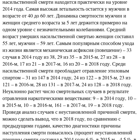
насильственной смерти находится практически на уровне
2014 года. Самая высокая летальность остается у мужчин в
возрасте от 40 до 60 лет. Динамика смертности мужчин и
женщин среднего возраста за 5 лет держится примерно на
одном уровне с незначительными колебаниями. Средний
возраст умерших насильственной смертью женщин составил
55 лет, мужчин – 59 лет. Самым популярным способом ухода
из жизни является механическая асфиксия (повешение) – 33
случая в 2014 году из 38, 29 из 35 – в 2015-м, 27 из 28 – в
2016-м, 17 из 21 – в 2017-м, 16 из 20 – в 2018 году. Среди
насильственной смерти преобладает отравление этиловым
спиртом – 31 из 147 в 2014 году, 24 из 122 – в 2015-м, 23 из
121 – в 2016-м, 28 из 131 – в 2017-м, 24 из 128 – в 2018 году.
Неуклонно растет число смертельных случаев в результате
отравления наркотическими веществами: 9 – в 2014 году, 10 –
в 2015-м, 10 – в 2016-м, 161 – в 2017-м, 19 – в 2018 году.
Проведя анализ случаев с неустановленной причиной смерти,
можно сделать вывод, что в 2018 году, по сравнению с
предыдущими годами, качество диагностики причины
наступления смерти повысилось (процент неустановленной
причины смерти составил в 2014 году 6 %, в 2015-м – 4,5 %, в