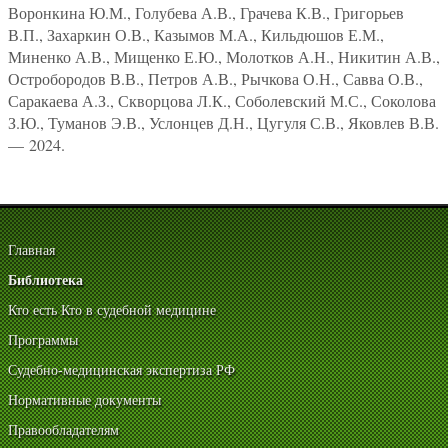
Воронкина Ю.М., Голубева А.В., Грачева К.В., Григорьев
В.П., Захаркин О.В., Казымов М.А., Кильдюшов Е.М.,
Миненко А.В., Мищенко Е.Ю., Молотков А.Н., Никитин А.В.,
Остробородов В.В., Петров А.В., Рычкова О.Н., Савва О.В.,
Саракаева А.З., Скворцова Л.К., Соболевский М.С., Соколова
З.Ю., Туманов Э.В., Услонцев Д.Н., Цугуля С.В., Яковлев В.В.
— 2024.
Главная
Библиотека
Кто есть Кто в судебной медицине
Программы
Судебно-медицинская экспертиза РФ
Нормативные документы
Правообладателям