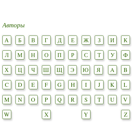
Авторы
А
Б
В
Г
Д
Е
Ж
З
И
К
Л
М
Н
О
П
Р
С
Т
У
Ф
Х
Ц
Ч
Ш
Щ
Э
Ю
Я
A
B
C
D
E
F
G
H
I
J
K
L
M
N
O
P
Q
R
S
T
U
V
W
X
Y
Z