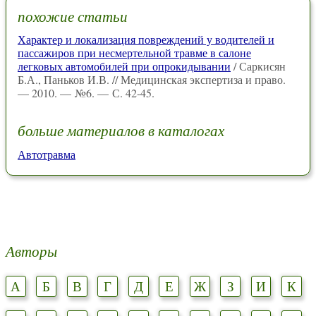
похожие статьи
Характер и локализация повреждений у водителей и
пассажиров при несмертельной травме в салоне
легковых автомобилей при опрокидывании
/ Саркисян
Б.А., Паньков И.В. // Медицинская экспертиза и право.
— 2010. — №6. — С. 42-45.
больше материалов в каталогах
Автотравма
Авторы
А
Б
В
Г
Д
Е
Ж
З
И
К