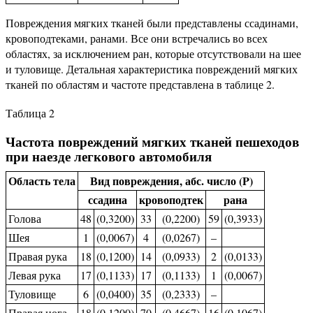
Повреждения мягких тканей были представлены ссадинами,
кровоподтеками, ранами. Все они встречались во всех
областях, за исключением ран, которые отсутствовали на шее
и туловище. Детальная характеристика повреждений мягких
тканей по областям и частоте представлена в таблице 2.
Таблица 2
Частота повреждений мягких тканей пешеходов
при наезде легкового автомобиля
Область тела
Вид повреждения, абс. число (P)
ссадина
кровоподтек
рана
Голова
48
(0,3200)
33
(0,2200)
59
(0,3933)
Шея
1
(0,0067)
4
(0,0267)
–
Правая рука
18
(0,1200)
14
(0,0933)
2
(0,0133)
Левая рука
17
(0,1133)
17
(0,1133)
1
(0,0067)
Туловище
6
(0,0400)
35
(0,2333)
–
Правая нога
18
(0,1200)
70
(0,4667)
16
(0,1067)