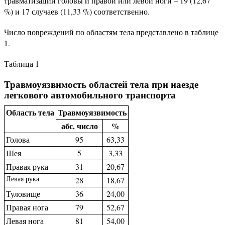
травматизации головы и правой или левой ноги – 19 (12,67
%) и 17 случаев (11,33 %) соответственно.
Число повреждений по областям тела представлено в таблице
1.
Таблица 1
Травмоуязвимость областей тела при наезде
легкового автомобильного транспорта
Область тела
Травмоуязвимость
абс. число
%
Голова
95
63,33
Шея
5
3,33
Правая рука
31
20,67
Левая рука
28
18,67
Туловище
36
24,00
Правая нога
79
52,67
Левая нога
81
54,00