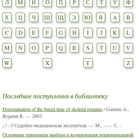
Л
М
Н
О
П
Р
С
Т
У
Ф
Х
Ц
Ч
Ш
Щ
Э
Ю
Я
A
B
C
D
E
F
G
H
I
J
K
L
M
N
O
P
Q
R
S
T
U
V
W
X
Y
Z
Последние поступления в библиотеку
Determination of the burial time of skeletal remains
/ Garmus A.,
Bojarun R. — 2003.
-
/ - // Судебно-медицинская экспертиза. — М., -. — С. -.
Основные принципы выбора и кодирования первоначальной