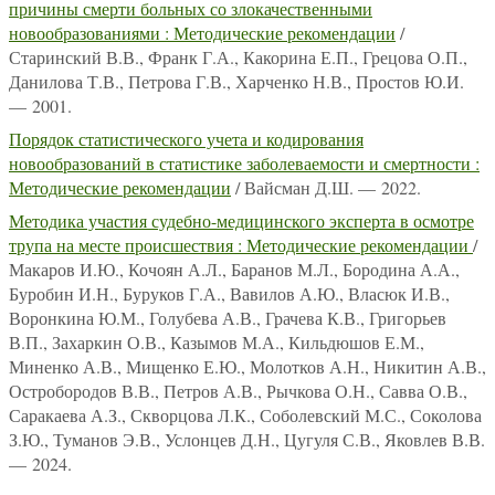
причины смерти больных со злокачественными
новообразованиями : Методические рекомендации
/
Старинский В.В., Франк Г.А., Какорина Е.П., Грецова О.П.,
Данилова Т.В., Петрова Г.В., Харченко Н.В., Простов Ю.И.
— 2001.
Порядок статистического учета и кодирования
новообразований в статистике заболеваемости и смертности :
Методические рекомендации
/ Вайсман Д.Ш. — 2022.
Методика участия судебно-медицинского эксперта в осмотре
трупа на месте происшествия : Методические рекомендации
/
Макаров И.Ю., Кочоян А.Л., Баранов М.Л., Бородина А.А.,
Буробин И.Н., Буруков Г.А., Вавилов А.Ю., Власюк И.В.,
Воронкина Ю.М., Голубева А.В., Грачева К.В., Григорьев
В.П., Захаркин О.В., Казымов М.А., Кильдюшов Е.М.,
Миненко А.В., Мищенко Е.Ю., Молотков А.Н., Никитин А.В.,
Остробородов В.В., Петров А.В., Рычкова О.Н., Савва О.В.,
Саракаева А.З., Скворцова Л.К., Соболевский М.С., Соколова
З.Ю., Туманов Э.В., Услонцев Д.Н., Цугуля С.В., Яковлев В.В.
— 2024.