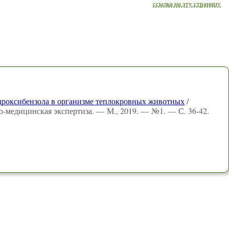
ссылка на эту страницу
гидроксибензола в организме теплокровных животных
/
о-медицинская экспертиза. — М., 2019. — №1. — С. 36-42.