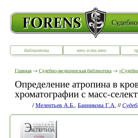
Судебно
библиотека
кто есть кто
п
Главная
→
Судебно-медицинская библиотека
→
«Судебно
Определение атропина в кро
хроматографии с масс-селек
/
Мелентьев А.Б.
,
Банникова Г.А.
//
Судеб