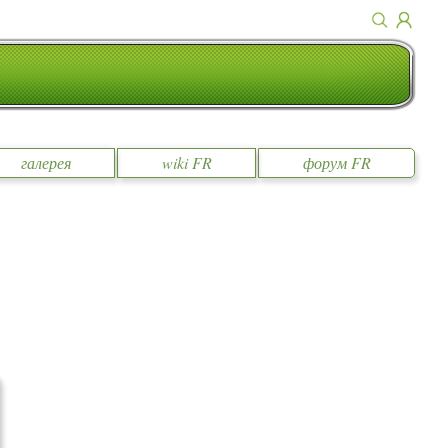
галерея
wiki FR
форум FR