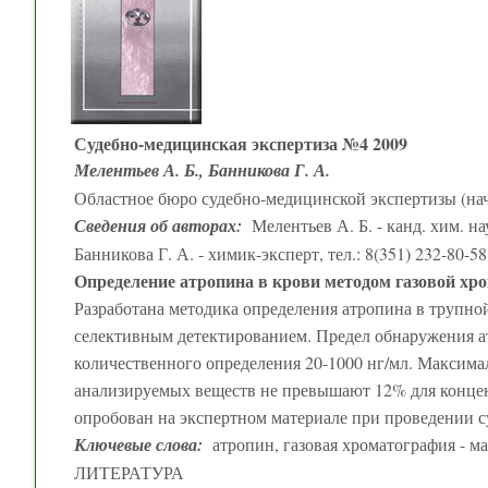
Судебно-медицинская экспертиза №4 2009
Мелентьев А. Б., Банникова Г. А.
Областное бюро судебно-медицинской экспертизы (нач.
Сведения об авторах:
Мелентьев А. Б. - канд. хим. нау
Банникова Г. А. - химик-эксперт, тел.: 8(351) 232-80-58
Определение атропина в крови методом газовой хр
Разработана методика определения атропина в трупной
селективным детектированием. Предел обнаружения ат
количественного определения 20-1000 нг/мл. Максим
анализируемых веществ не превышают 12% для концент
опробован на экспертном материале при проведении 
Ключевые слова:
атропин, газовая хроматография - м
ЛИТЕРАТУРА