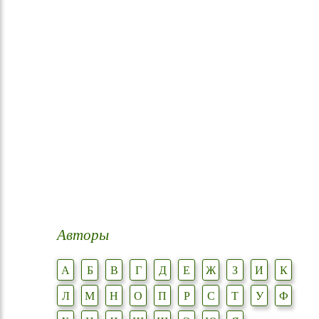
Авторы
А
Б
В
Г
Д
Е
Ж
З
И
К
Л
М
Н
О
П
Р
С
Т
У
Ф