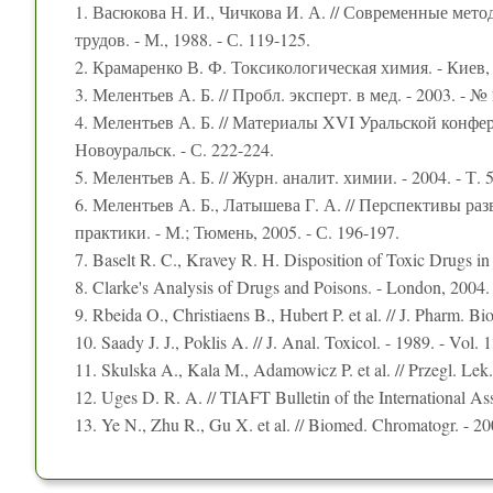
1. Васюкова Н. И., Чичкова И. А. // Современные мет
трудов. - М., 1988. - С. 119-125.
2. Крамаренко В. Ф. Токсикологическая химия. - Киев, 1
3. Мелентьев А. Б. // Пробл. эксперт. в мед. - 2003. - № 2
4. Мелентьев А. Б. // Материалы XVI Уральской конфер
Новоуральск. - С. 222-224.
5. Мелентьев А. Б. // Журн. аналит. химии. - 2004. - Т. 5
6. Мелентьев А. Б., Латышева Г. А. // Перспективы р
практики. - М.; Тюмень, 2005. - С. 196-197.
7. Baselt R. C., Kravey R. H. Disposition of Toxic Drugs in 
8. Clarke's Analysis of Drugs and Poisons. - London, 2004.
9. Rbeida O., Christiaens B., Hubert P. et al. // J. Pharm. B
10. Saady J. J., Poklis A. // J. Anal. Toxicol. - 1989. - Vol. 
11. Skulska A., Kala M., Adamowicz P. et al. // Przegl. Lek.
12. Uges D. R. A. // TIAFT Bulletin of the International Ass
13. Ye N., Zhu R., Gu X. et al. // Biomed. Chromatogr. - 200