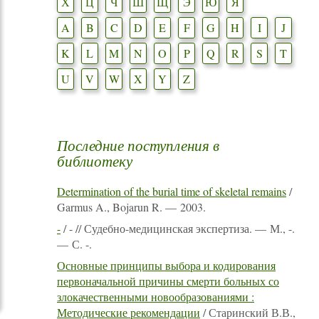
Х
Ц
Ч
Ш
Щ
Э
Ю
Я
A
B
C
D
E
F
G
H
I
J
K
L
M
N
O
P
Q
R
S
T
U
V
W
X
Y
Z
Последние поступления в
библиотеку
Determination of the burial time of skeletal remains
/
Garmus A., Bojarun R. — 2003.
-
/ - // Судебно-медицинская экспертиза. — М., -.
— С. -.
Основные принципы выбора и кодирования
первоначальной причины смерти больных со
злокачественными новообразованиями :
Методические рекомендации
/ Старинский В.В.,