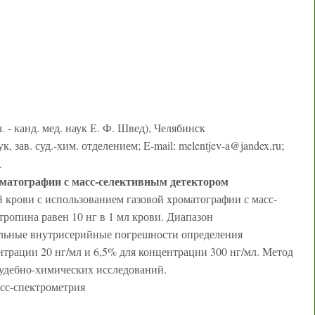
 - канд. мед. наук Е. Ф. Швед), Челябинск
к, зав. суд.-хим. отделением; E-mail: melentjev-a@jandex.ru;
.
оматографии с масс-селективным детектором
 крови с использованием газовой хроматографии с масс-
ропина равен 10 нг в 1 мл крови. Диапазон
альные внутрисерийные погрешности определения
рации 20 нг/мл и 6,5% для концентрации 300 нг/мл. Метод
судебно-химических исследований.
асс-спектрометрия