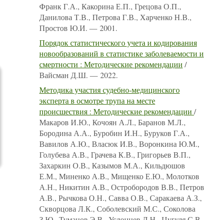
Франк Г.А., Какорина Е.П., Грецова О.П.,
Данилова Т.В., Петрова Г.В., Харченко Н.В.,
Простов Ю.И. — 2001.
Порядок статистического учета и кодирования
новообразований в статистике заболеваемости и
смертности : Методические рекомендации
/
Вайсман Д.Ш. — 2022.
Методика участия судебно-медицинского
эксперта в осмотре трупа на месте
происшествия : Методические рекомендации
/
Макаров И.Ю., Кочоян А.Л., Баранов М.Л.,
Бородина А.А., Буробин И.Н., Буруков Г.А.,
Вавилов А.Ю., Власюк И.В., Воронкина Ю.М.,
Голубева А.В., Грачева К.В., Григорьев В.П.,
Захаркин О.В., Казымов М.А., Кильдюшов
Е.М., Миненко А.В., Мищенко Е.Ю., Молотков
А.Н., Никитин А.В., Остробородов В.В., Петров
А.В., Рычкова О.Н., Савва О.В., Саракаева А.З.,
Скворцова Л.К., Соболевский М.С., Соколова
З.Ю., Туманов Э.В., Услонцев Д.Н., Цугуля С.В.,