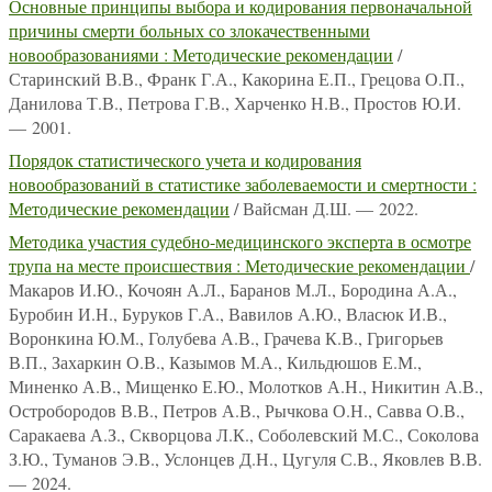
Основные принципы выбора и кодирования первоначальной
причины смерти больных со злокачественными
новообразованиями : Методические рекомендации
/
Старинский В.В., Франк Г.А., Какорина Е.П., Грецова О.П.,
Данилова Т.В., Петрова Г.В., Харченко Н.В., Простов Ю.И.
— 2001.
Порядок статистического учета и кодирования
новообразований в статистике заболеваемости и смертности :
Методические рекомендации
/ Вайсман Д.Ш. — 2022.
Методика участия судебно-медицинского эксперта в осмотре
трупа на месте происшествия : Методические рекомендации
/
Макаров И.Ю., Кочоян А.Л., Баранов М.Л., Бородина А.А.,
Буробин И.Н., Буруков Г.А., Вавилов А.Ю., Власюк И.В.,
Воронкина Ю.М., Голубева А.В., Грачева К.В., Григорьев
В.П., Захаркин О.В., Казымов М.А., Кильдюшов Е.М.,
Миненко А.В., Мищенко Е.Ю., Молотков А.Н., Никитин А.В.,
Остробородов В.В., Петров А.В., Рычкова О.Н., Савва О.В.,
Саракаева А.З., Скворцова Л.К., Соболевский М.С., Соколова
З.Ю., Туманов Э.В., Услонцев Д.Н., Цугуля С.В., Яковлев В.В.
— 2024.