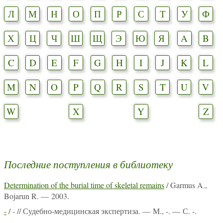
Л
М
Н
О
П
Р
С
Т
У
Ф
Х
Ц
Ч
Ш
Щ
Э
Ю
Я
A
B
C
D
E
F
G
H
I
J
K
L
M
N
O
P
Q
R
S
T
U
V
W
X
Y
Z
Последние поступления в библиотеку
Determination of the burial time of skeletal remains
/ Garmus A.,
Bojarun R. — 2003.
-
/ - // Судебно-медицинская экспертиза. — М., -. — С. -.