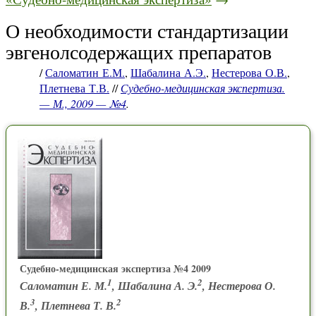
О необходимости стандартизации
эвгенолсодержащих препаратов
/
Саломатин Е.М.
,
Шабалина А.Э.
,
Нестерова О.В.
,
Плетнева Т.В.
//
Судебно-медицинская экспертиза.
— М., 2009 — №4
.
Судебно-медицинская экспертиза №4 2009
1
2
Саломатин Е. М.
, Шабалина А. Э.
, Нестерова О.
3
2
В.
, Плетнева Т. В.