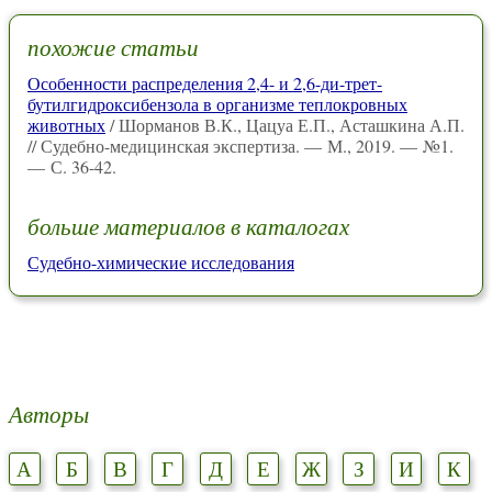
похожие статьи
Особенности распределения 2,4- и 2,6-ди-трет-
бутилгидроксибензола в организме теплокровных
животных
/ Шорманов В.К., Цацуа Е.П., Асташкина А.П.
// Судебно-медицинская экспертиза. — М., 2019. — №1.
— С. 36-42.
больше материалов в каталогах
Судебно-химические исследования
Авторы
А
Б
В
Г
Д
Е
Ж
З
И
К