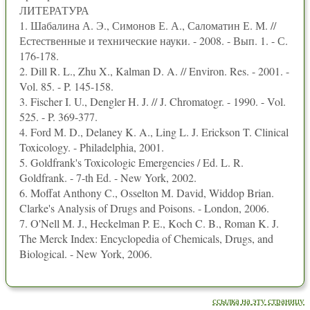
ЛИТЕРАТУРА
1. Шабалина А. Э., Симонов Е. А., Саломатин Е. М. //
Естественные и технические науки. - 2008. - Вып. 1. - С.
176-178.
2. Dill R. L., Zhu X., Kalman D. A. // Environ. Res. - 2001. -
Vol. 85. - P. 145-158.
3. Fischer I. U., Dengler H. J. // J. Chromatogr. - 1990. - Vol.
525. - P. 369-377.
4. Ford M. D., Delaney K. A., Ling L. J. Erickson T. Clinical
Toxicology. - Philadelphia, 2001.
5. Goldfrank's Toxicologic Emergencies / Ed. L. R.
Goldfrank. - 7-th Ed. - New York, 2002.
6. Moffat Anthony C., Osselton M. David, Widdop Brian.
Clarke's Analysis of Drugs and Poisons. - London, 2006.
7. O'Nell M. J., Heckelman P. E., Koch C. B., Roman K. J.
The Merck Index: Encyclopedia of Chemicals, Drugs, and
Biological. - New York, 2006.
ссылка на эту страницу