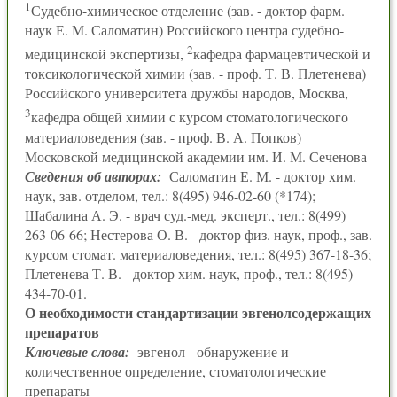
1
Судебно-химическое отделение (зав. - доктор фарм.
наук Е. М. Саломатин) Российского центра судебно-
2
медицинской экспертизы,
кафедра фармацевтической и
токсикологической химии (зав. - проф. Т. В. Плетенева)
Российского университета дружбы народов, Москва,
3
кафедра общей химии с курсом стоматологического
материаловедения (зав. - проф. В. А. Попков)
Московской медицинской академии им. И. М. Сеченова
Сведения об авторах:
Саломатин Е. М. - доктор хим.
наук, зав. отделом, тел.: 8(495) 946-02-60 (*174);
Шабалина А. Э. - врач суд.-мед. эксперт., тел.: 8(499)
263-06-66; Нестерова О. В. - доктор физ. наук, проф., зав.
курсом стомат. материаловедения, тел.: 8(495) 367-18-36;
Плетенева Т. В. - доктор хим. наук, проф., тел.: 8(495)
434-70-01.
О необходимости стандартизации эвгенолсодержащих
препаратов
Ключевые слова:
эвгенол - обнаружение и
количественное определение, стоматологические
препараты