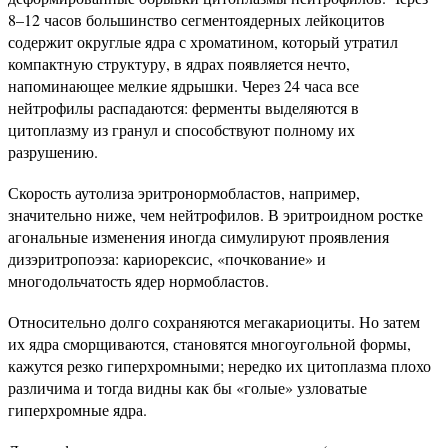
8–12 часов большинство сегментоядерных лейкоцитов
содержит округлые ядра с хроматином, который утратил
компактную структуру, в ядрах появляется нечто,
напоминающее мелкие ядрышки. Через 24 часа все
нейтрофилы распадаются: ферменты выделяются в
цитоплазму из гранул и способствуют полному их
разрушению.
Скорость аутолиза эритронормобластов, например,
значительно ниже, чем нейтрофилов. В эритроидном ростке
агональные изменения иногда симулируют проявления
дизэритропоэза: кариорексис, «почкование» и
многодольчатость ядер нормобластов.
Относительно долго сохраняются мегакариоциты. Но затем
их ядра сморщиваются, становятся многоугольной формы,
кажутся резко гиперхромными; нередко их цитоплазма плохо
различима и тогда видны как бы «голые» узловатые
гиперхромные ядра.