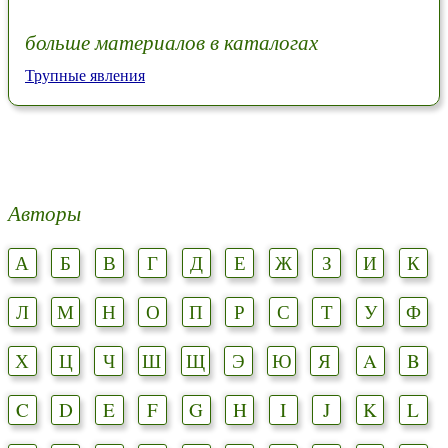
больше материалов в каталогах
Трупные явления
Авторы
А
Б
В
Г
Д
Е
Ж
З
И
К
Л
М
Н
О
П
Р
С
Т
У
Ф
Х
Ц
Ч
Ш
Щ
Э
Ю
Я
A
B
C
D
E
F
G
H
I
J
K
L