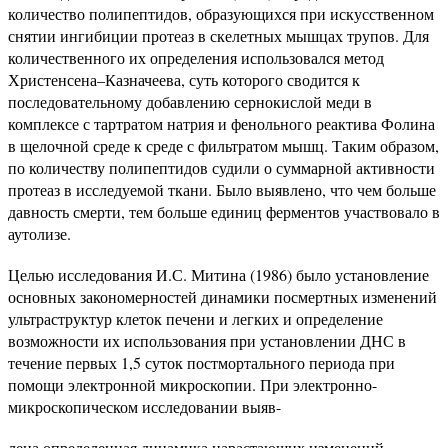
количество полипептидов, образующихся при искусственном
снятии ингибиции протеаз в скелетных мышцах трупов. Для
количественного их определения использовался метод
Христенсена–Казначеева, суть которого сводится к
последовательному добавлению сернокислой меди в
комплексе с тартратом натрия и фенольного реактива Фолина
в щелочной среде к среде с фильтратом мышц. Таким образом,
по количеству полипептидов судили о суммарной активности
протеаз в исследуемой ткани. Было выявлено, что чем больше
давность смерти, тем больше единиц ферментов участвовало в
аутолизе.
Целью исследования И.С. Митина (1986) было установление
основных закономерностей динамики посмертных изменений
ультраструктур клеток печени и легких и определение
возможности их использования при установлении ДНС в
течение первых 1,5 суток постмортального периода при
помощи электронной микроскопии. При электронно-
микроскопическом исследовании выяв-
лена определенная динамика нарастающих изменений