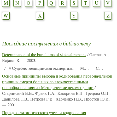
M
N
O
P
Q
R
S
T
U
V
W
X
Y
Z
Последние поступления в библиотеку
Determination of the burial time of skeletal remains
/ Garmus A.,
Bojarun R. — 2003.
-
/ - // Судебно-медицинская экспертиза. — М., -. — С. -.
Основные принципы выбора и кодирования первоначальной
причины смерти больных со злокачественными
новообразованиями : Методические рекомендации
/
Старинский В.В., Франк Г.А., Какорина Е.П., Грецова О.П.,
Данилова Т.В., Петрова Г.В., Харченко Н.В., Простов Ю.И.
— 2001.
Порядок статистического учета и кодирования