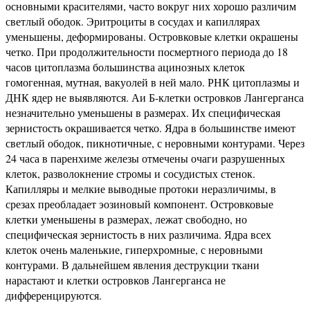
основными красителями, часто вокруг них хорошо различим
светлый ободок. Эритроциты в сосудах и капиллярах
уменьшены, деформированы. Островковые клетки окрашены
четко. При продолжительности посмертного периода до 18
часов цитоплазма большинства ацинозных клеток
гомогенная, мутная, вакуолей в ней мало. РНК цитоплазмы и
ДНК ядер не выявляются. Аи Б-клетки островков Лангерганса
незначительно уменьшены в размерах. Их специфическая
зернистость окрашивается четко. Ядра в большинстве имеют
светлый ободок, пикнотичные, с неровными контурами. Через
24 часа в паренхиме железы отмечены очаги разрушенных
клеток, разволокнение стромы и сосудистых стенок.
Капилляры и мелкие выводные протоки неразличимы, в
срезах преобладает эозиновый компонент. Островковые
клетки уменьшены в размерах, лежат свободно, но
специфическая зернистость в них различима. Ядра всех
клеток очень маленькие, гиперхромные, с неровными
контурами. В дальнейшем явления деструкции ткани
нарастают и клетки островков Лангерганса не
дифференцируются.