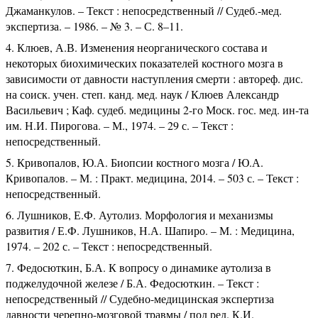
Джаманкулов. – Текст : непосредственный // Судеб.-мед.
экспертиза. – 1986. – № 3. – С. 8–11.
Клюев, А.В. Изменения неорганического состава и
некоторых биохимических показателей костного мозга в
зависимости от давности наступления смерти : автореф. дис.
на соиск. учен. степ. канд. мед. наук / Клюев Александр
Васильевич ; Каф. судеб. медицины 2-го Моск. гос. мед. ин-та
им. Н.И. Пирогова. – М., 1974. – 29 с. – Текст :
непосредственный.
Кривопалов, Ю.А. Биопсии костного мозга / Ю.А.
Кривопалов. – М. : Практ. медицина, 2014. – 503 с. – Текст :
непосредственный.
Лушников, Е.Ф. Аутолиз. Морфология и механизмы
развития / Е.Ф. Лушников, Н.А. Шапиро. – М. : Медицина,
1974. – 202 с. – Текст : непосредственный.
Федосюткин, Б.А. К вопросу о динамике аутолиза в
поджелудочной железе / Б.А. Федосюткин. – Текст :
непосредственный // Судебно-медицинская экспертиза
давности черепно-мозговой травмы / под ред. К.И.