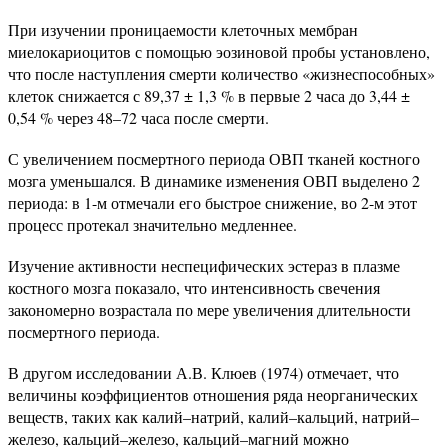
При изучении проницаемости клеточных мембран
миелокариоцитов с помощью эозиновой пробы установлено,
что после наступления смерти количество «жизнеспособных»
клеток снижается с 89,37 ± 1,3 % в первые 2 часа до 3,44 ±
0,54 % через 48–72 часа после смерти.
С увеличением посмертного периода ОВП тканей костного
мозга уменьшался. В динамике изменения ОВП выделено 2
периода: в 1-м отмечали его быстрое снижение, во 2-м этот
процесс протекал значительно медленнее.
Изучение активности неспецифических эстераз в плазме
костного мозга показало, что интенсивность свечения
закономерно возрастала по мере увеличения длительности
посмертного периода.
В другом исследовании А.В. Клюев (1974) отмечает, что
величины коэффициентов отношения ряда неорганических
веществ, таких как калий–натрий, калий–кальций, натрий–
железо, кальций–железо, кальций–магний можно