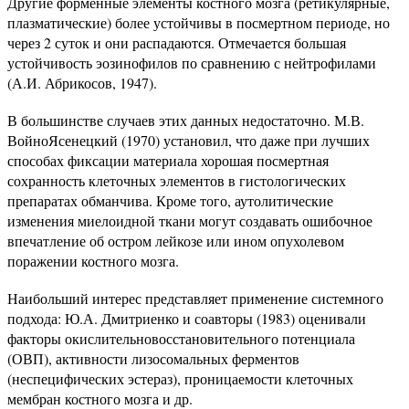
Другие форменные элементы костного мозга (ретикулярные,
плазматические) более устойчивы в посмертном периоде, но
через 2 суток и они распадаются. Отмечается большая
устойчивость эозинофилов по сравнению с нейтрофилами
(А.И. Абрикосов, 1947).
В большинстве случаев этих данных недостаточно. М.В.
ВойноЯсенецкий (1970) установил, что даже при лучших
способах фиксации материала хорошая посмертная
сохранность клеточных элементов в гистологических
препаратах обманчива. Кроме того, аутолитические
изменения миелоидной ткани могут создавать ошибочное
впечатление об остром лейкозе или ином опухолевом
поражении костного мозга.
Наибольший интерес представляет применение системного
подхода: Ю.А. Дмитриенко и соавторы (1983) оценивали
факторы окислительновосстановительного потенциала
(ОВП), активности лизосомальных ферментов
(неспецифических эстераз), проницаемости клеточных
мембран костного мозга и др.