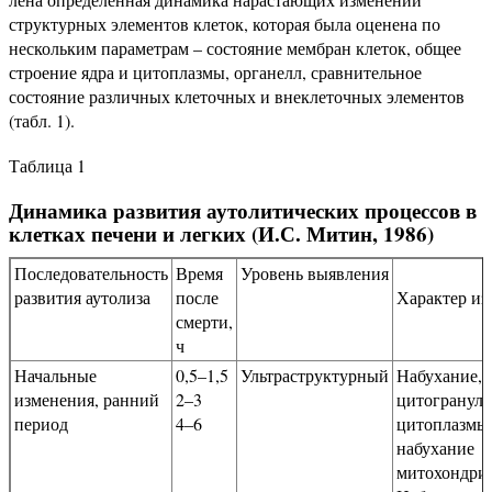
структурных элементов клеток, которая была оценена по
нескольким параметрам – состояние мембран клеток, общее
строение ядра и цитоплазмы, органелл, сравнительное
состояние различных клеточных и внеклеточных элементов
(табл. 1).
Таблица 1
Динамика развития аутолитических процессов в
клетках печени и легких (И.С. Митин, 1986)
Последовательность
Время
Уровень выявления
развития аутолиза
после
Характер и
смерти,
ч
Начальные
0,5–1,5
Ультраструктурный
Набухание, 
изменения, ранний
2–3
цитогранул
период
4–6
цитоплазмы
набухание
митохондри