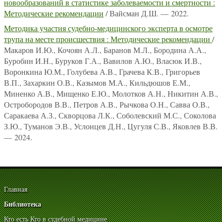
новообразований в статистике заболеваемости и смертности :
Методические рекомендации
/ Вайсман Д.Ш. — 2022.
Методика участия судебно-медицинского эксперта в осмотре
трупа на месте происшествия : Методические рекомендации
/
Макаров И.Ю., Кочоян А.Л., Баранов М.Л., Бородина А.А.,
Буробин И.Н., Буруков Г.А., Вавилов А.Ю., Власюк И.В.,
Воронкина Ю.М., Голубева А.В., Грачева К.В., Григорьев
В.П., Захаркин О.В., Казымов М.А., Кильдюшов Е.М.,
Миненко А.В., Мищенко Е.Ю., Молотков А.Н., Никитин А.В.,
Остробородов В.В., Петров А.В., Рычкова О.Н., Савва О.В.,
Саракаева А.З., Скворцова Л.К., Соболевский М.С., Соколова
З.Ю., Туманов Э.В., Услонцев Д.Н., Цугуля С.В., Яковлев В.В.
— 2024.
Главная
Библиотека
Кто есть Кто в судебной медицине