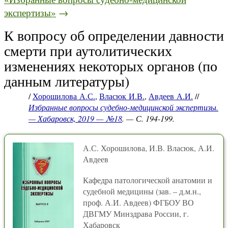
экспертизы»
→
К вопросу об определении давности
смерти при аутолитических
изменениях некоторых органов (по
данным литературы)
/
Хорошилова А.С.
,
Власюк И.В.
,
Авдеев А.И.
//
Избранные вопросы судебно-медицинской экспертизы.
— Хабаровск, 2019 — №18
. — С. 194-199.
А.С. Хорошилова, И.В. Власюк, А.И.
Авдеев
Кафедра патологической анатомии и
судебной медицины (зав. – д.м.н.,
проф. А.И. Авдеев) ФГБОУ ВО
ДВГМУ Минздрава России, г.
Хабаровск