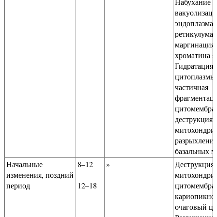
Набухание м
вакуолизаци
эндоплазмат
ретикулума;
маргинация
хроматина я
Гидратация
цитоплазмы
частичная
фрагментац
цитомембра
деструкция 
митохондри
разрыхлени
базальных м
Начальные
8–12
»
Деструкция,
изменения, поздний
митохондри
период
12–18
цитомембра
кариопикноз
очаговый ци