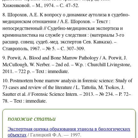
Хижняковой. – М., 1974. – С. 47–52.
Шорохов, А.Е. К вопросу о динамике аутолиза в судебно-
медицинском отношении / А.Е. Шорохов. – Текст :
непосредственный // Судебно-медицинская экспертиза и
криминалистика на службе у следствия : (материалы 3-го
расшир. совещ. cудеб.-мед. экспертов Сев. Кавказа). –
Ставрополь, 1967. – № 5. – C. 307–309.
Porwit, A. Blood and Bone Marrow Pathology / A. Porwit, J.
McCullough, W. Nerber. – 2nd ed. – W.p. : Churchill Livingstone,
2011. – 722 p. – Text : immediate.
Postmortem bone marrow analysis in forensic science: Study of
73 cases and review of the literature / L. Tattolia, M. Tsokos, J.
Sautter et al. // Forensic Science Intern. – 2013. – № 234. – P. 72–
78. – Text : immediate.
похожие статьи
Экспертная оценка образования этанола в биологических
объектах
/ Галицкий Ф.А. — 1997.