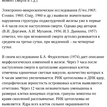
момент смерти и т.д.).
Электронно-микроскопические исследования (Uwe,1965;
Cosnier, 1960; Craig, 1960 и др.) выявили значительные
нарушения структуры поджелудочной железы уже в первые
4–6 часов после наступления смерти. Однако ряд авторов
(В.И. Дергачев, А.И. Муханов, 1956; И.З. Дынкина, 1957)
отметил, что при мгновенной смерти аутолиз развивается в
среднем на третьи сутки, при медленной – на четвертые
сутки.
В своем исследовании Б.А. Федосюткин (1974) дает описание
морфологических изменений в железе. Через 3 часа после
наступления смерти в цитоплазме ацинозных клеток
отмечены единичные светлые вакуоли, количество которых к
6 часам заметно увеличивается. РНК цитоплазмы и ДНК ядер,
специфическая зернистость островковых клеток выявляются
отчетливо. Через 12 часов незначительно уменьшены в
размерах клетки концевых отделов, гранулы зимогена по
краям скоплений расплывчатые. РНК цитоплазмы не
выявляется. Ядра всех клеток сильнее окрашиваются