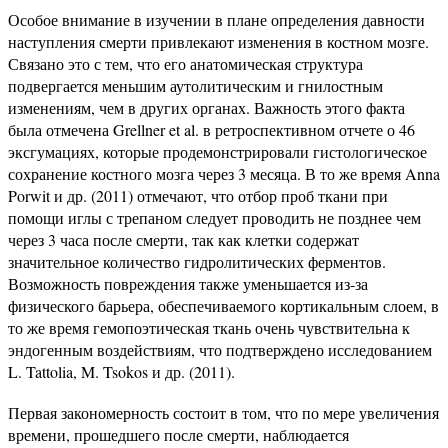
Особое внимание в изучении в плане определения давности
наступления смерти привлекают изменения в костном мозге.
Связано это с тем, что его анатомическая структура
подвергается меньшим аутолитическим и гнилостным
изменениям, чем в других органах. Важность этого факта
была отмечена Grellner et al. в ретроспективном отчете о 46
эксгумациях, которые продемонстрировали гистологическое
сохранение костного мозга через 3 месяца. В то же время Anna
Porwit и др. (2011) отмечают, что отбор проб ткани при
помощи иглы с трепаном следует проводить не позднее чем
через 3 часа после смерти, так как клетки содержат
значительное количество гидролитических ферментов.
Возможность повреждения также уменьшается из-за
физического барьера, обеспечиваемого кортикальным слоем, в
то же время гемопоэтическая ткань очень чувствительна к
эндогенным воздействиям, что подтверждено исследованием
L. Tattolia, M. Tsokos и др. (2011).
Первая закономерность состоит в том, что по мере увеличения
времени, прошедшего после смерти, наблюдается