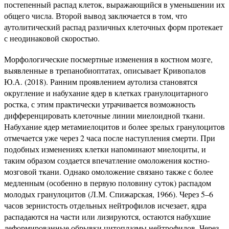
постепенный распад клеток, выражающийся в уменьшении их
общего числа. Второй вывод заключается в том, что
аутолитический распад различных клеточных форм протекает
с неодинаковой скоростью.
Морфологические посмертные изменения в костном мозге,
выявленные в трепанобиоптатах, описывает Кривопалов
Ю.А. (2018). Ранним проявлением аутолиза становятся
округление и набухание ядер в клетках гранулоцитарного
ростка, с этим практически утрачивается возможность
дифференцировать клеточные линии миелоидной ткани.
Набухание ядер метамиелоцитов и более зрелых гранулоцитов
отмечается уже через 2 часа после наступления смерти. При
подобных изменениях клетки напоминают миелоциты, и
таким образом создается впечатление омоложения костно-
мозговой ткани. Однако омоложение связано также с более
медленным (особенно в первую половину суток) распадом
молодых гранулоцитов (Л.М. Спижарская, 1966). Через 5–6
часов зернистость отдельных нейтрофилов исчезает, ядра
распадаются на части или лизируются, остаются набухшие
деформированные обрывки цитоплазмы нейтрофилов. Через