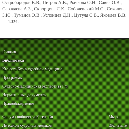
Остробородов В.В., Петров А.В., Рычкова О.Н., Савва О.В.,
Саракаева А.З., Скворцова Л.К., Соболевский М.С., Соколова
З.Ю., Туманов Э.В., Услонцев Д.Н., Цугуля С.В., Яковлев В.В.
— 2024.
Главная
Библиотека
Кто есть Кто в судебной медицине
Программы
Судебно-медицинская экспертиза РФ
Нормативные документы
Правообладателям
Форум сообщества Forens.Ru
Мы в:
Литсалон судебных медиков
ВКонтакте