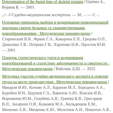
Determination of the burial time of skeletal remains
/ Garmus A.,
Bojarun R. — 2003.
-
/ - // Судебно-медицинская экспертиза. — М., -. — С. -.
Основные принципы выбора и кодирования первоначальной
причины смерти больных со злокачественными
новообразованиями : Методические рекомендации
/
Старинский В.В., Франк Г.А., Какорина Е.П., Грецова О.П.,
Данилова Т.В., Петрова Г.В., Харченко Н.В., Простов Ю.И.
— 2001.
Порядок статистического учета и кодирования
новообразований в статистике заболеваемости и смертности :
Методические рекомендации
/ Вайсман Д.Ш. — 2022.
Методика участия судебно-медицинского эксперта в осмотре
трупа на месте происшествия : Методические рекомендации
/
Макаров И.Ю., Кочоян А.Л., Баранов М.Л., Бородина А.А.,
Буробин И.Н., Буруков Г.А., Вавилов А.Ю., Власюк И.В.,
Воронкина Ю.М., Голубева А.В., Грачева К.В., Григорьев
В.П., Захаркин О.В., Казымов М.А., Кильдюшов Е.М.,
Миненко А.В., Мищенко Е.Ю., Молотков А.Н., Никитин А.В.,