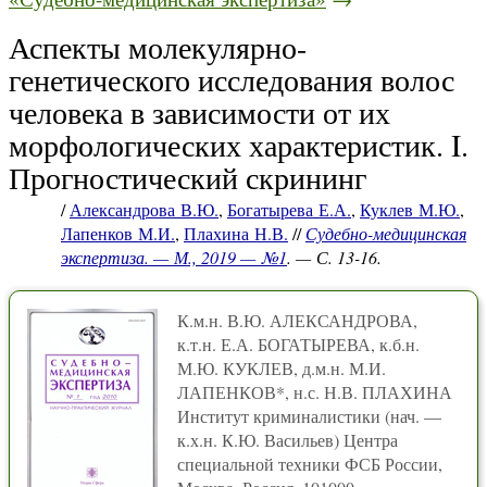
Аспекты молекулярно-
генетического исследования волос
человека в зависимости от их
морфологических характеристик. I.
Прогностический скрининг
/
Александрова В.Ю.
,
Богатырева Е.А.
,
Куклев М.Ю.
,
Лапенков М.И.
,
Плахина Н.В.
//
Судебно-медицинская
экспертиза. — М., 2019 — №1
. — С. 13-16.
К.м.н. В.Ю. АЛЕКСАНДРОВА,
к.т.н. Е.А. БОГАТЫРЕВА, к.б.н.
М.Ю. КУКЛЕВ, д.м.н. М.И.
ЛАПЕНКОВ*, н.с. Н.В. ПЛАХИНА
Институт криминалистики (нач. —
к.х.н. К.Ю. Васильев) Центра
специальной техники ФСБ России,