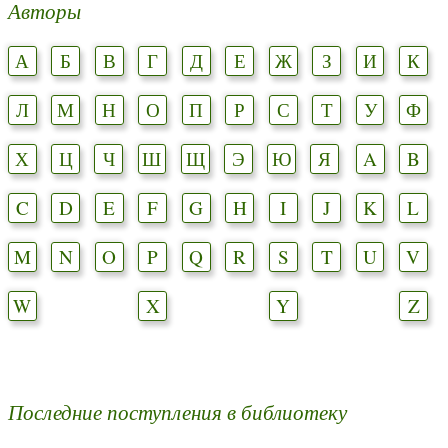
Авторы
А
Б
В
Г
Д
Е
Ж
З
И
К
Л
М
Н
О
П
Р
С
Т
У
Ф
Х
Ц
Ч
Ш
Щ
Э
Ю
Я
A
B
C
D
E
F
G
H
I
J
K
L
M
N
O
P
Q
R
S
T
U
V
W
X
Y
Z
Последние поступления в библиотеку