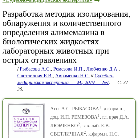
Разработка методик изолирования,
обнаружения и количественного
определения алимемазина в
биологических жидкостях
лабораторных животных при
острых отравлениях
/
Рыбасова А.С.
,
Ремезова И.П.
,
Любченко Д.А.
,
Светличная Е.В.
,
Авраменко Н.С.
//
Судебно-
медицинская экспертиза. — М., 2019 — №1
. — С. 31-
35.
1
Асп. А.С. РЫБАСОВА
, д.фарм.н.,
1
доц. И.П. РЕМЕЗОВА
, гл. врач Д.А.
2
ЛЮБЧЕНКО
, зав. лаб. Е.В.
2
СВЕТЛИЧНАЯ
, к.фарм.н. Н.С.