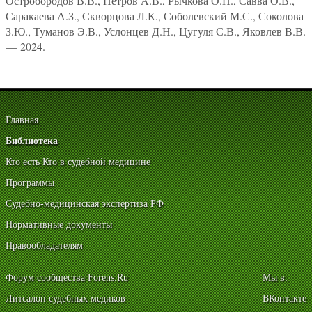
Остробородов В.В., Петров А.В., Рычкова О.Н., Савва О.В.,
Саракаева А.З., Скворцова Л.К., Соболевский М.С., Соколова
З.Ю., Туманов Э.В., Услонцев Д.Н., Цугуля С.В., Яковлев В.В.
— 2024.
Главная
Библиотека
Кто есть Кто в судебной медицине
Программы
Судебно-медицинская экспертиза РФ
Нормативные документы
Правообладателям
Форум сообщества Forens.Ru
Мы в:
Литсалон судебных медиков
ВКонтакте