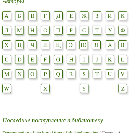
Авторы
А
Б
В
Г
Д
Е
Ж
З
И
К
Л
М
Н
О
П
Р
С
Т
У
Ф
Х
Ц
Ч
Ш
Щ
Э
Ю
Я
A
B
C
D
E
F
G
H
I
J
K
L
M
N
O
P
Q
R
S
T
U
V
W
X
Y
Z
Последние поступления в библиотеку
Determination of the burial time of skeletal remains
/ Garmus A.,