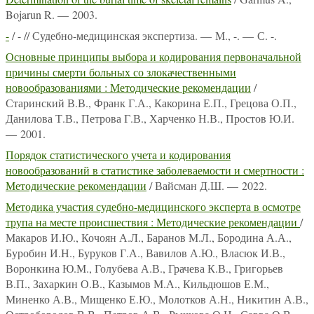
Bojarun R. — 2003.
-
/ - // Судебно-медицинская экспертиза. — М., -. — С. -.
Основные принципы выбора и кодирования первоначальной
причины смерти больных со злокачественными
новообразованиями : Методические рекомендации
/
Старинский В.В., Франк Г.А., Какорина Е.П., Грецова О.П.,
Данилова Т.В., Петрова Г.В., Харченко Н.В., Простов Ю.И.
— 2001.
Порядок статистического учета и кодирования
новообразований в статистике заболеваемости и смертности :
Методические рекомендации
/ Вайсман Д.Ш. — 2022.
Методика участия судебно-медицинского эксперта в осмотре
трупа на месте происшествия : Методические рекомендации
/
Макаров И.Ю., Кочоян А.Л., Баранов М.Л., Бородина А.А.,
Буробин И.Н., Буруков Г.А., Вавилов А.Ю., Власюк И.В.,
Воронкина Ю.М., Голубева А.В., Грачева К.В., Григорьев
В.П., Захаркин О.В., Казымов М.А., Кильдюшов Е.М.,
Миненко А.В., Мищенко Е.Ю., Молотков А.Н., Никитин А.В.,