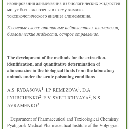
изолирования алимемазина из биологических жидкостей
могут быть включены в схему химико-
токсикологического анализа алимемазина.
Ключевые слова: атипичные нейролептики, алимемазин,
биологические жидкости, острое отравление.
The development of the methods for the extraction,
identification, and quantitative determination of
alimemazine in the biological fluids from the laboratory
animals under the acute poisoning conditions
1
1
A.S. RYBASOVA
, I.P. REMEZOVA
, D.A.
2
2
LYUBCHENKO
, E.V. SVETLICHNAYA
, N.S.
3
AVRAMENKO
1
Department of Pharmaceutical and Toxicological Chemistry,
Pyatigorsk Medical Pharmaceutical Institute of the Volgograd