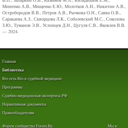
Миненко А.В., Мищенко Е.Ю., Молотков А.Н., Никитин А.В.,
Остробородов В.В., Петров А.В., Рычкова О.Н., Савва О.В.,
Саракаева А.З., Скворцова Л.К., Соболевский М.С., Соколова
З.Ю., Туманов Э.В., Услонцев Д.Н., Цугуля С.В., Яковлев В.В.
— 2024.
Главная
Библиотека
Кто есть Кто в судебной медицине
Программы
Судебно-медицинская экспертиза РФ
Нормативные документы
Правообладателям
Форум сообщества Forens.Ru
Мы в: