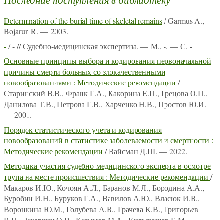
Determination of the burial time of skeletal remains
/ Garmus A.,
Bojarun R. — 2003.
-
/ - // Судебно-медицинская экспертиза. — М., -. — С. -.
Основные принципы выбора и кодирования первоначальной
причины смерти больных со злокачественными
новообразованиями : Методические рекомендации
/
Старинский В.В., Франк Г.А., Какорина Е.П., Грецова О.П.,
Данилова Т.В., Петрова Г.В., Харченко Н.В., Простов Ю.И.
— 2001.
Порядок статистического учета и кодирования
новообразований в статистике заболеваемости и смертности :
Методические рекомендации
/ Вайсман Д.Ш. — 2022.
Методика участия судебно-медицинского эксперта в осмотре
трупа на месте происшествия : Методические рекомендации
/
Макаров И.Ю., Кочоян А.Л., Баранов М.Л., Бородина А.А.,
Буробин И.Н., Буруков Г.А., Вавилов А.Ю., Власюк И.В.,
Воронкина Ю.М., Голубева А.В., Грачева К.В., Григорьев
В.П., Захаркин О.В., Казымов М.А., Кильдюшов Е.М.,