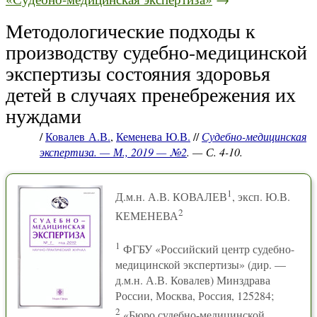
Методологические подходы к
производству судебно-медицинской
экспертизы состояния здоровья
детей в случаях пренебрежения их
нуждами
/
Ковалев А.В.
,
Кеменева Ю.В.
//
Судебно-медицинская
экспертиза. — М., 2019 — №2
. — С. 4-10.
1
Д.м.н. А.В. КОВАЛЕВ
, эксп. Ю.В.
2
КЕМЕНЕВА
1
ФГБУ «Российский центр судебно-
медицинской экспертизы» (дир. —
д.м.н. А.В. Ковалев) Минздрава
России, Москва, Россия, 125284;
2
«Бюро судебно-медицинской