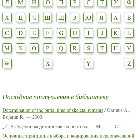
Л
М
Н
О
П
Р
С
Т
У
Ф
Х
Ц
Ч
Ш
Щ
Э
Ю
Я
A
B
C
D
E
F
G
H
I
J
K
L
M
N
O
P
Q
R
S
T
U
V
W
X
Y
Z
Последние поступления в библиотеку
Determination of the burial time of skeletal remains
/ Garmus A.,
Bojarun R. — 2003.
-
/ - // Судебно-медицинская экспертиза. — М., -. — С. -.
Основные принципы выбора и кодирования первоначальной