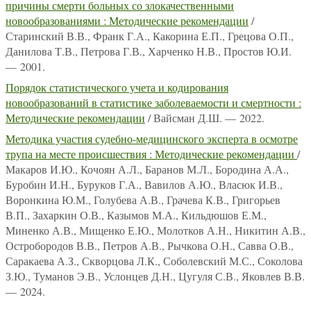
причины смерти больных со злокачественными
новообразованиями : Методические рекомендации
/
Старинский В.В., Франк Г.А., Какорина Е.П., Грецова О.П.,
Данилова Т.В., Петрова Г.В., Харченко Н.В., Простов Ю.И.
— 2001.
Порядок статистического учета и кодирования
новообразований в статистике заболеваемости и смертности :
Методические рекомендации
/ Вайсман Д.Ш. — 2022.
Методика участия судебно-медицинского эксперта в осмотре
трупа на месте происшествия : Методические рекомендации
/
Макаров И.Ю., Кочоян А.Л., Баранов М.Л., Бородина А.А.,
Буробин И.Н., Буруков Г.А., Вавилов А.Ю., Власюк И.В.,
Воронкина Ю.М., Голубева А.В., Грачева К.В., Григорьев
В.П., Захаркин О.В., Казымов М.А., Кильдюшов Е.М.,
Миненко А.В., Мищенко Е.Ю., Молотков А.Н., Никитин А.В.,
Остробородов В.В., Петров А.В., Рычкова О.Н., Савва О.В.,
Саракаева А.З., Скворцова Л.К., Соболевский М.С., Соколова
З.Ю., Туманов Э.В., Услонцев Д.Н., Цугуля С.В., Яковлев В.В.
— 2024.