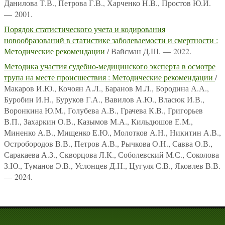
Данилова Т.В., Петрова Г.В., Харченко Н.В., Простов Ю.И.
— 2001.
Порядок статистического учета и кодирования
новообразований в статистике заболеваемости и смертности :
Методические рекомендации
/ Вайсман Д.Ш. — 2022.
Методика участия судебно-медицинского эксперта в осмотре
трупа на месте происшествия : Методические рекомендации
/
Макаров И.Ю., Кочоян А.Л., Баранов М.Л., Бородина А.А.,
Буробин И.Н., Буруков Г.А., Вавилов А.Ю., Власюк И.В.,
Воронкина Ю.М., Голубева А.В., Грачева К.В., Григорьев
В.П., Захаркин О.В., Казымов М.А., Кильдюшов Е.М.,
Миненко А.В., Мищенко Е.Ю., Молотков А.Н., Никитин А.В.,
Остробородов В.В., Петров А.В., Рычкова О.Н., Савва О.В.,
Саракаева А.З., Скворцова Л.К., Соболевский М.С., Соколова
З.Ю., Туманов Э.В., Услонцев Д.Н., Цугуля С.В., Яковлев В.В.
— 2024.