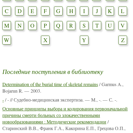
C
D
E
F
G
H
I
J
K
L
M
N
O
P
Q
R
S
T
U
V
W
X
Y
Z
Последние поступления в библиотеку
Determination of the burial time of skeletal remains
/ Garmus A.,
Bojarun R. — 2003.
-
/ - // Судебно-медицинская экспертиза. — М., -. — С. -.
Основные принципы выбора и кодирования первоначальной
причины смерти больных со злокачественными
новообразованиями : Методические рекомендации
/
Старинский В.В., Франк Г.А., Какорина Е.П., Грецова О.П.,