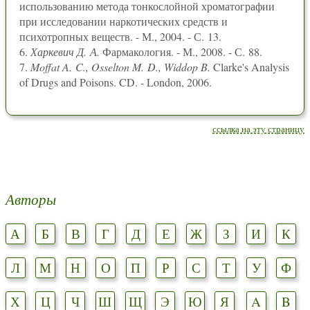
использованию метода тонкослойной хроматографии
при исследовании наркотических средств и
психотропных веществ. - М., 2004. - С. 13.
6.
Харкевич Д. А.
Фармакология. - М., 2008. - С. 88.
7.
Moffat A. C., Osselton M. D., Widdop B.
Clarke's Analysis
of Drugs and Poisons. CD. - London, 2006.
ссылка на эту страницу
Авторы
А
Б
В
Г
Д
Е
Ж
З
И
К
Л
М
Н
О
П
Р
С
Т
У
Ф
Х
Ц
Ч
Ш
Щ
Э
Ю
Я
A
B