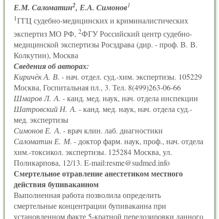
2
1
Е.М. Саломатин
, Е.А. Симонов
1
ГГЦ судебно-медицинских и криминалистических
2
экспертиз МО РФ,
ФГУ Российский центр судебно-
медицинской экспертизы Росздрава (дир. - проф. В. В.
Колкутин), Москва
Сведения об авторах:
Киричёк А. В
. - нач. отдел. суд.-хим. экспертизы. 105229
Москва, Госпитальная пл., 3. Тел. 8(499)263-06-66
Шмаров Л. А
. - канд. мед. наук, нач. отдела инспекции
Шатровский Н. А
. - канд. мед. наук, нач. отдела суд.-
мед. экспертизы
Симонов Е. А
. - врач клин. лаб. диагностики
Саломатин Е. М
. - доктор фарм. наук, проф., нач. отдела
хим.-токсикол. экспертизы. 125284 Москва, ул.
Поликарпова, 12/13. E-mail:resme@sudmed.info
Смертельное отравление анестетиком местного
действия бупивакаином
Выполненная работа позволила определить
смертельные концентрации бупивакаина при
установленном факте 5-кратной передозировки данного