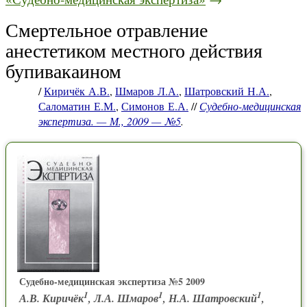
Смертельное отравление
анестетиком местного действия
бупивакаином
/
Киричёк А.В.
,
Шмаров Л.А.
,
Шатровский Н.А.
,
Саломатин Е.М.
,
Симонов Е.А.
//
Судебно-медицинская
экспертиза. — М., 2009 — №5
.
Судебно-медицинская экспертиза №5 2009
1
1
1
А.В. Киричёк
, Л.А. Шмаров
, Н.А. Шатровский
,