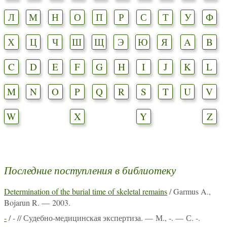
Л
М
Н
О
П
Р
С
Т
У
Ф
Х
Ц
Ч
Ш
Щ
Э
Ю
Я
A
B
C
D
E
F
G
H
I
J
K
L
M
N
O
P
Q
R
S
T
U
V
W
X
Y
Z
Последние поступления в библиотеку
Determination of the burial time of skeletal remains
/ Garmus A.,
Bojarun R. — 2003.
-
/ - // Судебно-медицинская экспертиза. — М., -. — С. -.