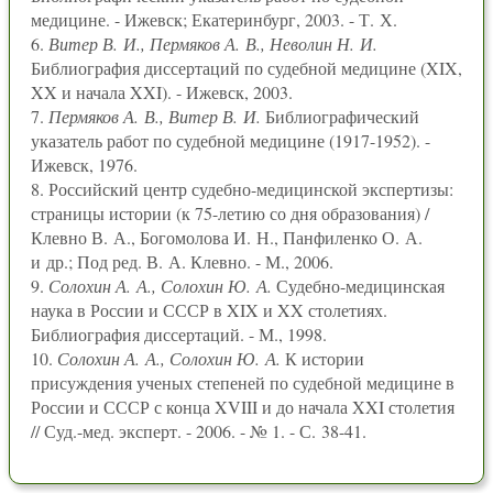
медицине. - Ижевск; Екатеринбург, 2003. - Т. Х.
6.
Витер В. И., Пермяков А. В., Неволин Н. И.
Библиография диссертаций по судебной медицине (XIX,
XX и начала XXI). - Ижевск, 2003.
7.
Пермяков А. В., Витер В. И.
Библиографический
указатель работ по судебной медицине (1917-1952). -
Ижевск, 1976.
8. Российский центр судебно-медицинской экспертизы:
страницы истории (к 75-летию со дня образования) /
Клевно В. А., Богомолова И. Н., Панфиленко О. А.
и др.; Под ред. В. А. Клевно. - М., 2006.
9.
Солохин А. А., Солохин Ю. А.
Судебно-медицинская
наука в России и СССР в XIX и XX столетиях.
Библиография диссертаций. - М., 1998.
10.
Солохин А. А., Солохин Ю. А.
К истории
присуждения ученых степеней по судебной медицине в
России и СССР с конца XVIII и до начала XXI столетия
// Суд.-мед. эксперт. - 2006. - № 1. - С. 38-41.