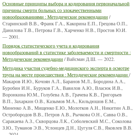
Основные принципы выбора и кодирования первоначальной
причины смерти больных со злокачественными
новообразованиями : Методические рекомендации
/
Старинский В.В., Франк Г.А., Какорина Е.П., Грецова О.П.,
Данилова Т.В., Петрова Г.В., Харченко Н.В., Простов Ю.И.
— 2001.
Порядок статистического учета и кодирования
новообразований в статистике заболеваемости и смертности :
Методические рекомендации
/ Вайсман Д.Ш. — 2022.
Методика участия судебно-медицинского эксперта в осмотре
трупа на месте происшествия : Методические рекомендации
/
Макаров И.Ю., Кочоян А.Л., Баранов М.Л., Бородина А.А.,
Буробин И.Н., Буруков Г.А., Вавилов А.Ю., Власюк И.В.,
Воронкина Ю.М., Голубева А.В., Грачева К.В., Григорьев
В.П., Захаркин О.В., Казымов М.А., Кильдюшов Е.М.,
Миненко А.В., Мищенко Е.Ю., Молотков А.Н., Никитин А.В.,
Остробородов В.В., Петров А.В., Рычкова О.Н., Савва О.В.,
Саракаева А.З., Скворцова Л.К., Соболевский М.С., Соколова
З.Ю., Туманов Э.В., Услонцев Д.Н., Цугуля С.В., Яковлев В.В.
— 2024.