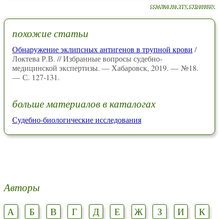
ссылка на эту страницу
похожие статьи
Обнаружение эклипсных антигенов в трупной крови
/
Локтева Р.В. // Избранные вопросы судебно-
медицинской экспертизы. — Хабаровск, 2019. — №18.
— С. 127-131.
больше материалов в каталогах
Судебно-биологические исследования
Авторы
А
Б
В
Г
Д
Е
Ж
З
И
К